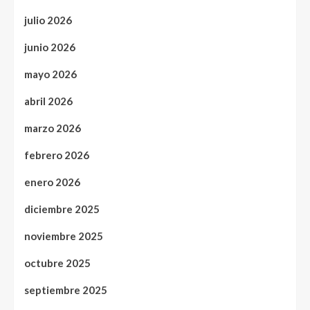
julio 2026
junio 2026
mayo 2026
abril 2026
marzo 2026
febrero 2026
enero 2026
diciembre 2025
noviembre 2025
octubre 2025
septiembre 2025