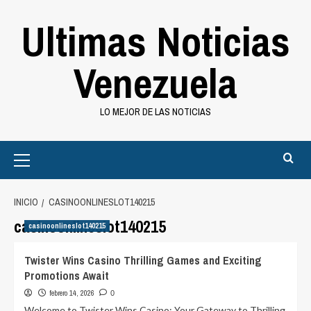
Saltar
Ultimas Noticias
al
contenido
Venezuela
LO MEJOR DE LAS NOTICIAS
Primary
Menu
INICIO
CASINOONLINESLOT140215
casinoonlineslot140215
casinoonlineslot140215
Twister Wins Casino Thrilling Games and Exciting
Promotions Await
febrero 14, 2026
0
Welcome to Twister Wins Casino: Your Gateway to Thrilling