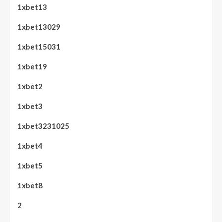
1xbet13
1xbet13029
1xbet15031
1xbet19
1xbet2
1xbet3
1xbet3231025
1xbet4
1xbet5
1xbet8
2