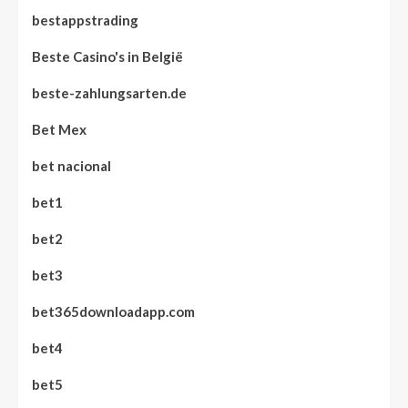
bestappstrading
Beste Casino's in België
beste-zahlungsarten.de
Bet Mex
bet nacional
bet1
bet2
bet3
bet365downloadapp.com
bet4
bet5