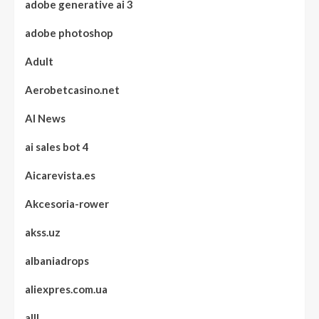
adobe generative ai 3
adobe photoshop
Adult
Aerobetcasino.net
AI News
ai sales bot 4
Aicarevista.es
Akcesoria-rower
akss.uz
albaniadrops
aliexpres.com.ua
alll