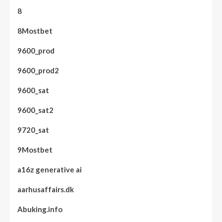
8
8Mostbet
9600_prod
9600_prod2
9600_sat
9600_sat2
9720_sat
9Mostbet
a16z generative ai
aarhusaffairs.dk
Abuking.info