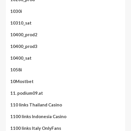
1030i
10310_sat
10400_prod2
10400_prod3
10400_sat
1058i
10Mostbet
11. podium09.at
110 links Thailand Casino
1100 links Indonesia Casino
1100 links Italy OnlyFans