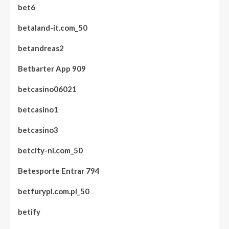
bet6
betaland-it.com_50
betandreas2
Betbarter App 909
betcasino06021
betcasino1
betcasino3
betcity-nl.com_50
Betesporte Entrar 794
betfurypl.com.pl_50
betify