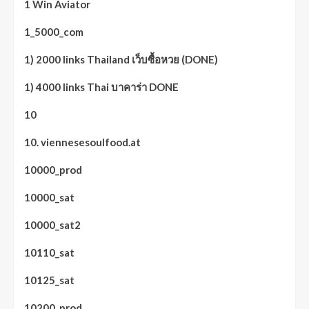
1 Win Aviator
1_5000_com
1) 2000 links Thailand เว็บซื้อหวย (DONE)
1) 4000 links Thai บาคาร่า DONE
10
10. viennesesoulfood.at
10000_prod
10000_sat
10000_sat2
10110_sat
10125_sat
10200_prod