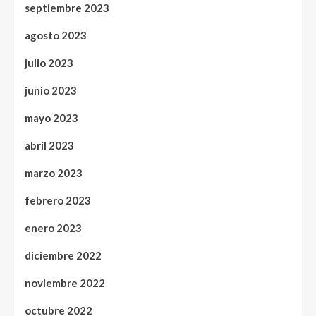
septiembre 2023
agosto 2023
julio 2023
junio 2023
mayo 2023
abril 2023
marzo 2023
febrero 2023
enero 2023
diciembre 2022
noviembre 2022
octubre 2022