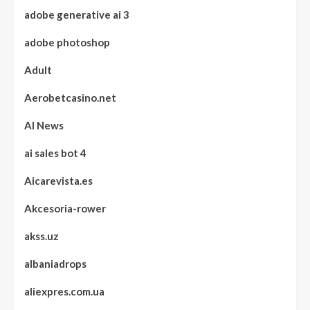
adobe generative ai 3
adobe photoshop
Adult
Aerobetcasino.net
AI News
ai sales bot 4
Aicarevista.es
Akcesoria-rower
akss.uz
albaniadrops
aliexpres.com.ua