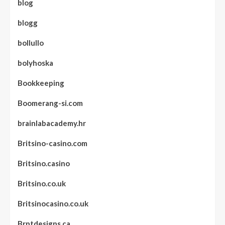
blog
blogg
bollullo
bolyhoska
Bookkeeping
Boomerang-si.com
brainlabacademy.hr
Britsino-casino.com
Britsino.casino
Britsino.co.uk
Britsinocasino.co.uk
Brntdesigns.ca