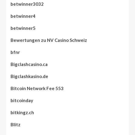
betwinner3032
betwinner4
betwinner5
Bewertungen zu NV Casino Schweiz
bfnr
Bigclashcasino.ca
Bigclashkasino.de
Bitcoin Network Fee 553
bitcoinday
bitkingz.ch
Blitz