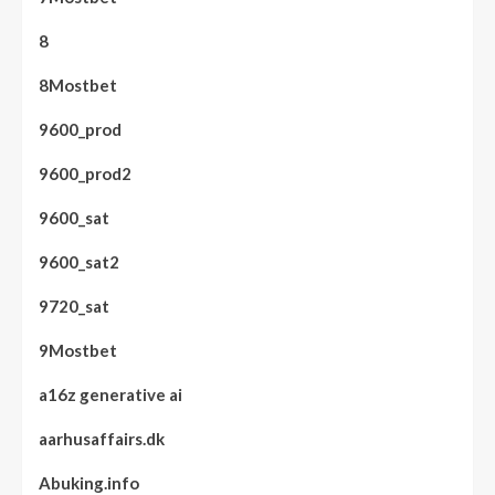
8
8Mostbet
9600_prod
9600_prod2
9600_sat
9600_sat2
9720_sat
9Mostbet
a16z generative ai
aarhusaffairs.dk
Abuking.info