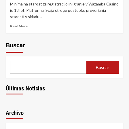
Minimalna starost za registracijo in igranje v Wazamba Casino
je 18 let. Platforma izvaja stroge postopke preverjanja
starosti v skladu...
Read
Read More
more
about
Wazamba
Buscar
Casino
Pridobi
500
Buscar
Bonus
+
200
BV
Últimas Noticias
Archivo