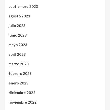
septiembre 2023
agosto 2023
julio 2023
junio 2023
mayo 2023
abril 2023
marzo 2023
febrero 2023
enero 2023
diciembre 2022
noviembre 2022