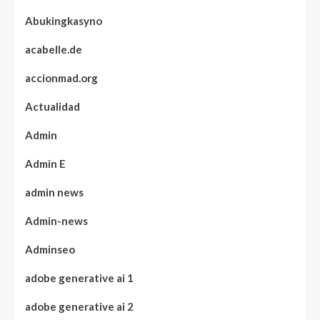
Abukingkasyno
acabelle.de
accionmad.org
Actualidad
Admin
Admin E
admin news
Admin-news
Adminseo
adobe generative ai 1
adobe generative ai 2