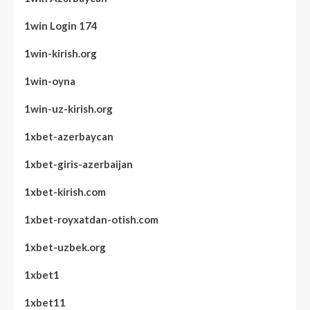
1win Login 174
1win-kirish.org
1win-oyna
1win-uz-kirish.org
1xbet-azerbaycan
1xbet-giris-azerbaijan
1xbet-kirish.com
1xbet-royxatdan-otish.com
1xbet-uzbek.org
1xbet1
1xbet11