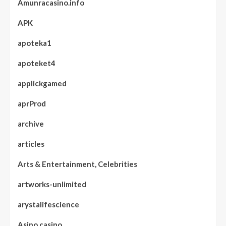
Amunracasino.info
APK
apoteka1
apoteket4
applickgamed
aprProd
archive
articles
Arts & Entertainment, Celebrities
artworks-unlimited
arystalifescience
Asino.casino