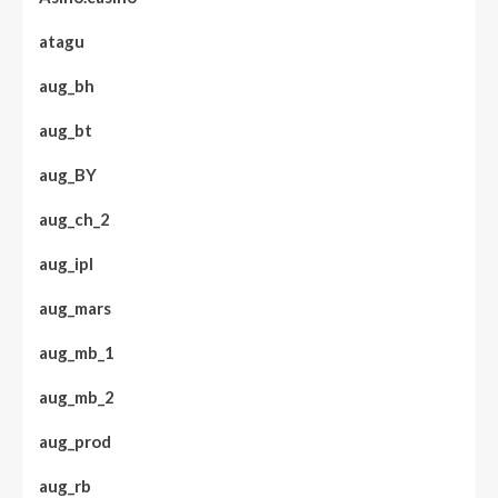
atagu
aug_bh
aug_bt
aug_BY
aug_ch_2
aug_ipl
aug_mars
aug_mb_1
aug_mb_2
aug_prod
aug_rb