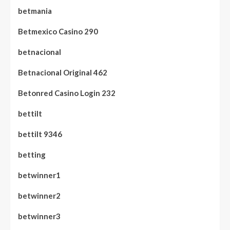
betmania
Betmexico Casino 290
betnacional
Betnacional Original 462
Betonred Casino Login 232
bettilt
bettilt 9346
betting
betwinner1
betwinner2
betwinner3