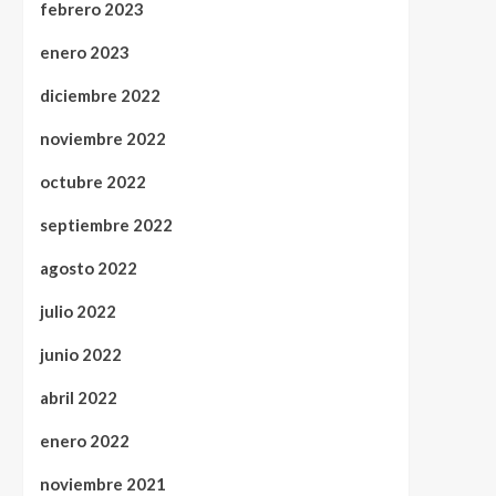
febrero 2023
enero 2023
diciembre 2022
noviembre 2022
octubre 2022
septiembre 2022
agosto 2022
julio 2022
junio 2022
abril 2022
enero 2022
noviembre 2021