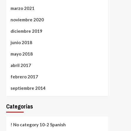
marzo 2021
noviembre 2020
diciembre 2019
junio 2018
mayo 2018
abril 2017
febrero 2017
septiembre 2014
Categorías
! No category 10-2 Spanish