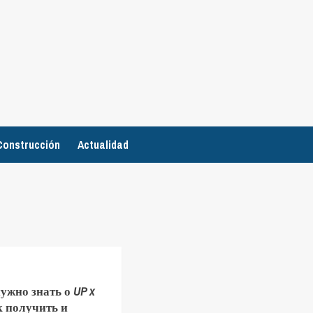
Construcción
Actualidad
нужно знать о
UP x
к получить и