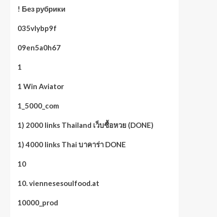
! Без рубрики
035vlybp9f
09en5a0h67
1
1 Win Aviator
1_5000_com
1) 2000 links Thailand เว็บซื้อหวย (DONE)
1) 4000 links Thai บาคาร่า DONE
10
10. viennesesoulfood.at
10000_prod