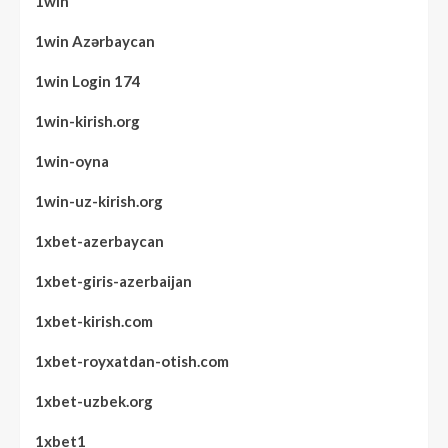
1win
1win Azərbaycan
1win Login 174
1win-kirish.org
1win-oyna
1win-uz-kirish.org
1xbet-azerbaycan
1xbet-giris-azerbaijan
1xbet-kirish.com
1xbet-royxatdan-otish.com
1xbet-uzbek.org
1xbet1