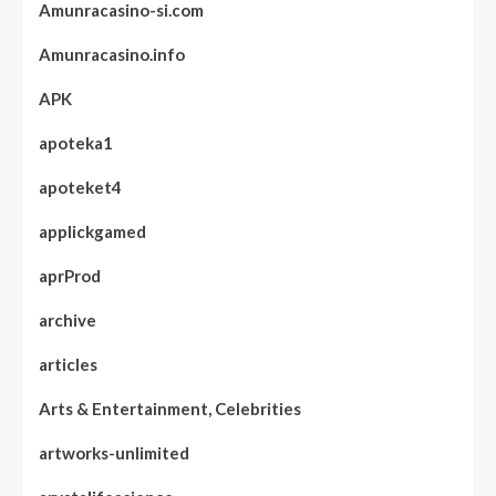
Amunracasino-si.com
Amunracasino.info
APK
apoteka1
apoteket4
applickgamed
aprProd
archive
articles
Arts & Entertainment, Celebrities
artworks-unlimited