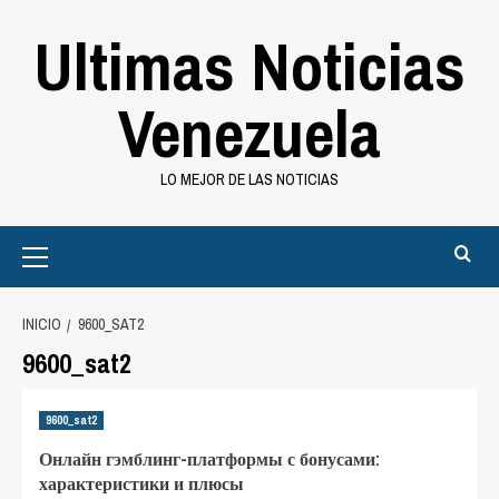
Saltar
Ultimas Noticias
al
contenido
Venezuela
LO MEJOR DE LAS NOTICIAS
Primary
Menu
INICIO
9600_SAT2
9600_sat2
9600_sat2
Онлайн гэмблинг-платформы с бонусами:
характеристики и плюсы