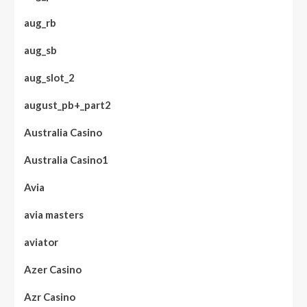
aug_rb
aug_sb
aug_slot_2
august_pb+_part2
Australia Casino
Australia Casino1
Avia
avia masters
aviator
Azer Casino
Azr Casino