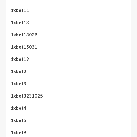
1xbet11
1xbet13
1xbet13029
1xbet15031
1xbet19
1xbet2
1xbet3
1xbet3231025
1xbet4
1xbet5
1xbet8