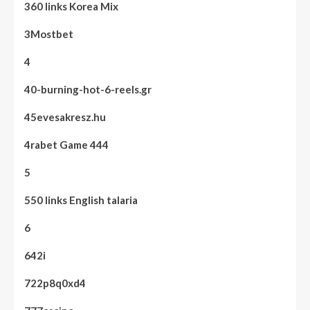
360 links Korea Mix
3Mostbet
4
40-burning-hot-6-reels.gr
45evesakresz.hu
4rabet Game 444
5
550 links English talaria
6
642i
722p8q0xd4