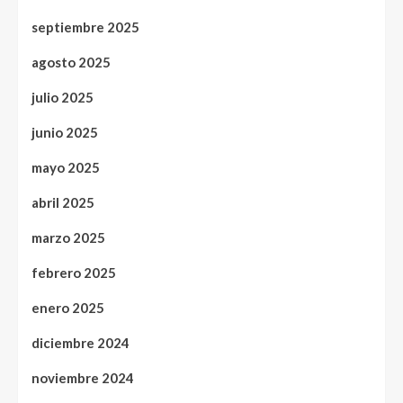
septiembre 2025
agosto 2025
julio 2025
junio 2025
mayo 2025
abril 2025
marzo 2025
febrero 2025
enero 2025
diciembre 2024
noviembre 2024