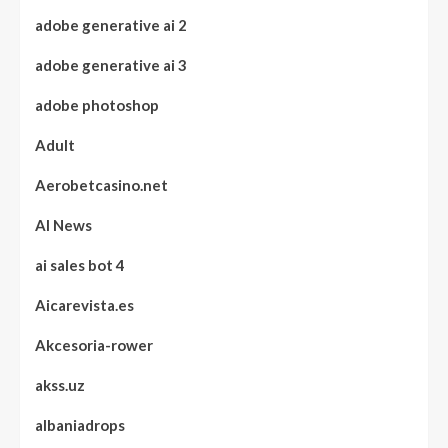
adobe generative ai 2
adobe generative ai 3
adobe photoshop
Adult
Aerobetcasino.net
AI News
ai sales bot 4
Aicarevista.es
Akcesoria-rower
akss.uz
albaniadrops