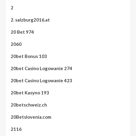
2
2. salzburg2016.at
20 Bet 974
2060
20bet Bonus 103
20bet Casino Logowanie 274
20bet Casino Logowanie 423
20bet Kasyno 193
20betschweiz.ch
20Betslovenia.com
2116