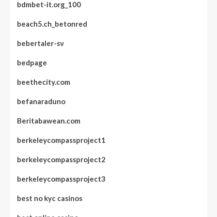
bdmbet-it.org_100
beach5.ch_betonred
bebertaler-sv
bedpage
beethecity.com
befanaraduno
Beritabawean.com
berkeleycompassproject1
berkeleycompassproject2
berkeleycompassproject3
best no kyc casinos