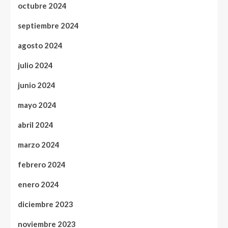
octubre 2024
septiembre 2024
agosto 2024
julio 2024
junio 2024
mayo 2024
abril 2024
marzo 2024
febrero 2024
enero 2024
diciembre 2023
noviembre 2023