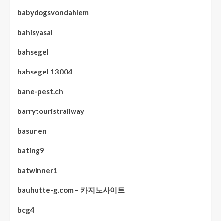
babydogsvondahlem
bahisyasal
bahsegel
bahsegel 13004
bane-pest.ch
barrytouristrailway
basunen
bating9
batwinner1
bauhutte-g.com – 카지노사이트
bcg4