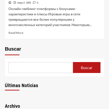
mayo 2, 2025
0
Онлайн гэмблинг-платформы с бонусами:
характеристики и плюсы Игровые игры в сети
превращаются все более популярными у
многочисленных категорий участников. Некоторым...
Read
Read More
more
about
Онлайн
Buscar
гэмблинг-
платформы
с
бонусами:
Buscar
характеристики
и
плюсы
Últimas Noticias
Archivo