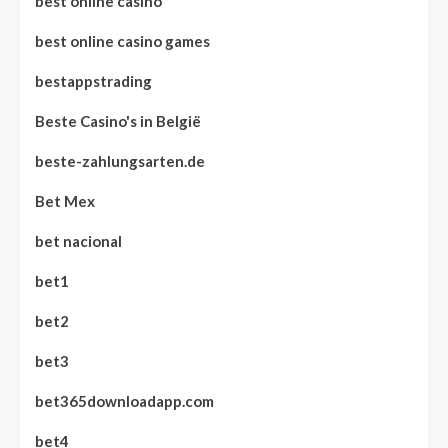
best online casino
best online casino games
bestappstrading
Beste Casino's in België
beste-zahlungsarten.de
Bet Mex
bet nacional
bet1
bet2
bet3
bet365downloadapp.com
bet4