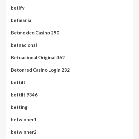
betify
betmania
Betmexico Casino 290
betnacional
Betnacional Original 462
Betonred Casino Login 232
bettilt
bettilt 9346
betting
betwinner1
betwinner2