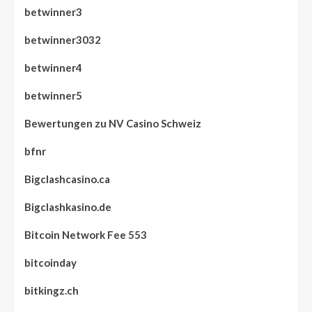
betwinner3
betwinner3032
betwinner4
betwinner5
Bewertungen zu NV Casino Schweiz
bfnr
Bigclashcasino.ca
Bigclashkasino.de
Bitcoin Network Fee 553
bitcoinday
bitkingz.ch