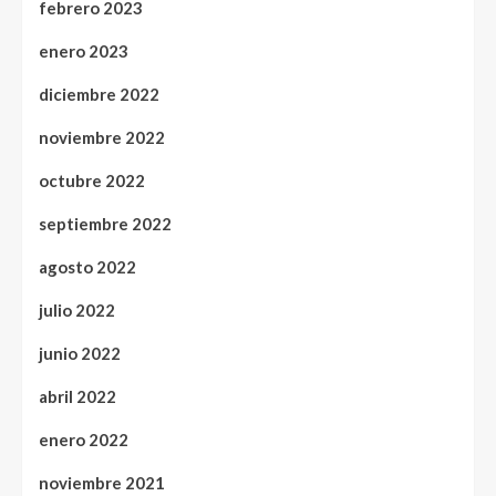
febrero 2023
enero 2023
diciembre 2022
noviembre 2022
octubre 2022
septiembre 2022
agosto 2022
julio 2022
junio 2022
abril 2022
enero 2022
noviembre 2021