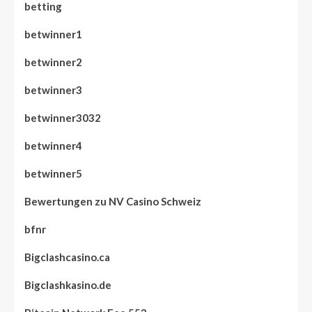
betting
betwinner1
betwinner2
betwinner3
betwinner3032
betwinner4
betwinner5
Bewertungen zu NV Casino Schweiz
bfnr
Bigclashcasino.ca
Bigclashkasino.de