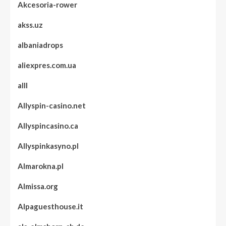
Akcesoria-rower
akss.uz
albaniadrops
aliexpres.com.ua
alll
Allyspin-casino.net
Allyspincasino.ca
Allyspinkasyno.pl
Almarokna.pl
Almissa.org
Alpaguesthouse.it