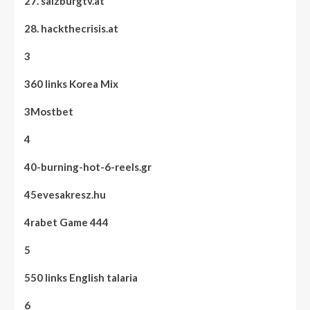
27. salzburgtv.at
28. hackthecrisis.at
3
360 links Korea Mix
3Mostbet
4
40-burning-hot-6-reels.gr
45evesakresz.hu
4rabet Game 444
5
550 links English talaria
6