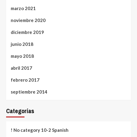
marzo 2021
noviembre 2020
diciembre 2019
junio 2018
mayo 2018
abril 2017
febrero 2017
septiembre 2014
Categorías
! No category 10-2 Spanish