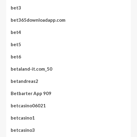
bet3
bet365downloadapp.com
bet4
bet5
bet6
betaland-it.com_50
betandreas2
Betbarter App 909
betcasino06021
betcasino1
betcasino3