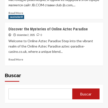
является сайт JB.COM ставки club-jb.com,...
Read
Read More
more
casinobet2
about
JB.COM
Discover the Mysteries of Online Aztec Paradise
ставки
diciembre 2, 2025
Революция
0
в
Welcome to Online Aztec Paradise Step into the vibrant
мире
realm of the Online Aztec Paradise aztec-paradise-
онлайн-
casino.co.uk, where a unique blend...
беттинга
Read
Read More
more
about
Discover
Buscar
the
Mysteries
of
Online
Buscar
Aztec
Paradise