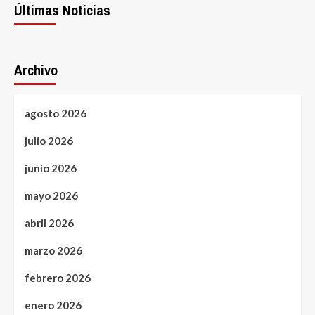
Últimas Noticias
Archivo
agosto 2026
julio 2026
junio 2026
mayo 2026
abril 2026
marzo 2026
febrero 2026
enero 2026