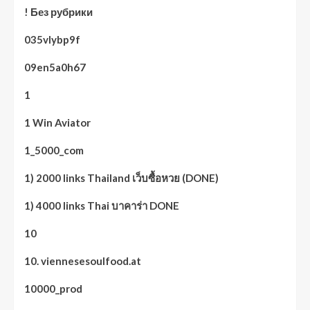
! Без рубрики
035vlybp9f
09en5a0h67
1
1 Win Aviator
1_5000_com
1) 2000 links Thailand เว็บซื้อหวย (DONE)
1) 4000 links Thai บาคาร่า DONE
10
10. viennesesoulfood.at
10000_prod