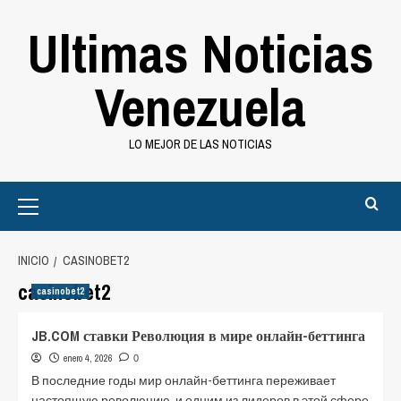
Saltar
Ultimas Noticias
al
contenido
Venezuela
LO MEJOR DE LAS NOTICIAS
Primary
Menu
INICIO
CASINOBET2
casinobet2
casinobet2
JB.COM ставки Революция в мире онлайн-беттинга
enero 4, 2026
0
В последние годы мир онлайн-беттинга переживает
настоящую революцию, и одним из лидеров в этой сфере