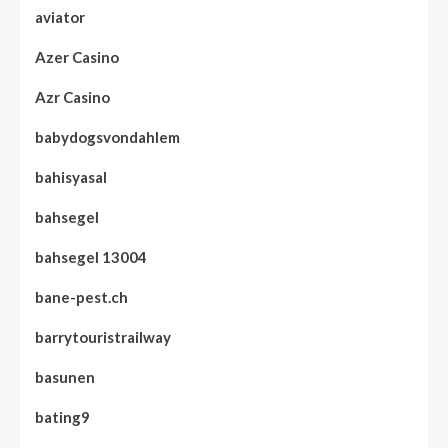
aviator
Azer Casino
Azr Casino
babydogsvondahlem
bahisyasal
bahsegel
bahsegel 13004
bane-pest.ch
barrytouristrailway
basunen
bating9