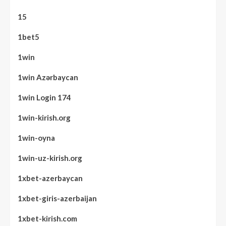
15
1bet5
1win
1win Azərbaycan
1win Login 174
1win-kirish.org
1win-oyna
1win-uz-kirish.org
1xbet-azerbaycan
1xbet-giris-azerbaijan
1xbet-kirish.com