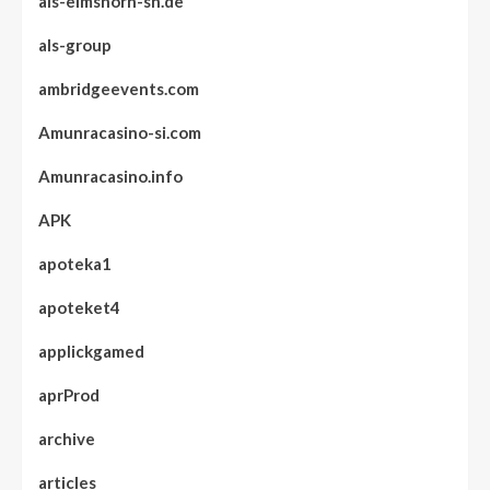
als-elmshorn-sh.de
als-group
ambridgeevents.com
Amunracasino-si.com
Amunracasino.info
APK
apoteka1
apoteket4
applickgamed
aprProd
archive
articles