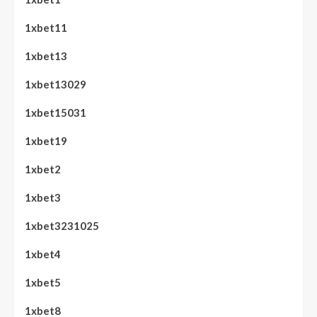
1xbet11
1xbet13
1xbet13029
1xbet15031
1xbet19
1xbet2
1xbet3
1xbet3231025
1xbet4
1xbet5
1xbet8