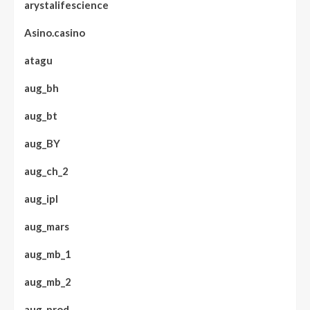
arystalifescience
Asino.casino
atagu
aug_bh
aug_bt
aug_BY
aug_ch_2
aug_ipl
aug_mars
aug_mb_1
aug_mb_2
aug_prod