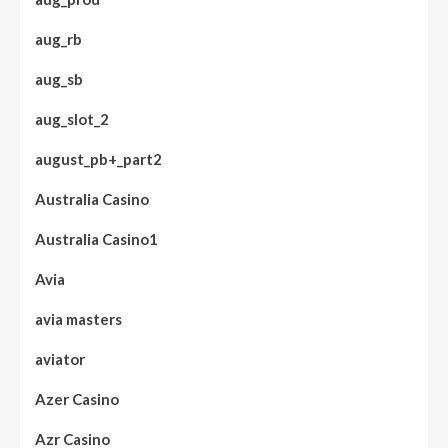
aug_rb
aug_sb
aug_slot_2
august_pb+_part2
Australia Casino
Australia Casino1
Avia
avia masters
aviator
Azer Casino
Azr Casino