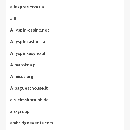
aliexpres.com.ua
alll
Allyspin-casino.net
Allyspincasino.ca
Allyspinkasyno.pl
Almarokna.pl
Almissa.org
Alpaguesthouse.it
als-elmshorn-sh.de
als-group
ambridgeevents.com