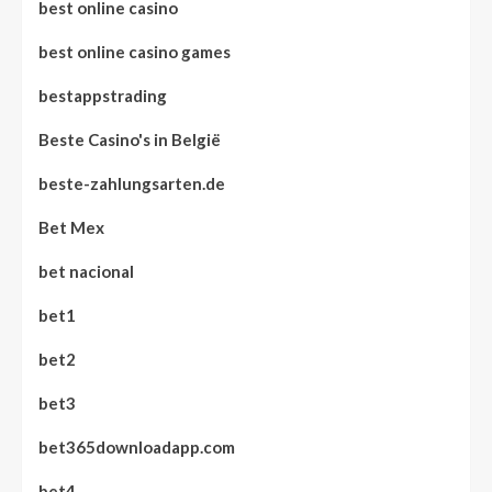
best online casino
best online casino games
bestappstrading
Beste Casino's in België
beste-zahlungsarten.de
Bet Mex
bet nacional
bet1
bet2
bet3
bet365downloadapp.com
bet4