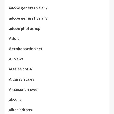
adobe generative ai 2
adobe generative ai 3
adobe photoshop
Adult
Aerobetcasino.net
AI News
ai sales bot 4
Aicarevista.es
Akcesoria-rower
akss.uz
albaniadrops