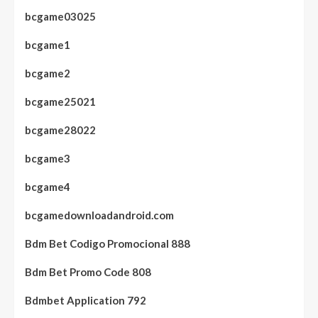
bcgame03025
bcgame1
bcgame2
bcgame25021
bcgame28022
bcgame3
bcgame4
bcgamedownloadandroid.com
Bdm Bet Codigo Promocional 888
Bdm Bet Promo Code 808
Bdmbet Application 792