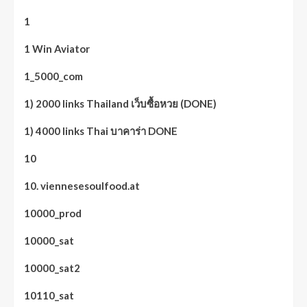
1
1 Win Aviator
1_5000_com
1) 2000 links Thailand เว็บซื้อหวย (DONE)
1) 4000 links Thai บาคาร่า DONE
10
10. viennesesoulfood.at
10000_prod
10000_sat
10000_sat2
10110_sat