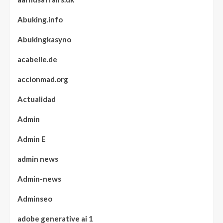
Abuking.info
Abukingkasyno
acabelle.de
accionmad.org
Actualidad
Admin
Admin E
admin news
Admin-news
Adminseo
adobe generative ai 1