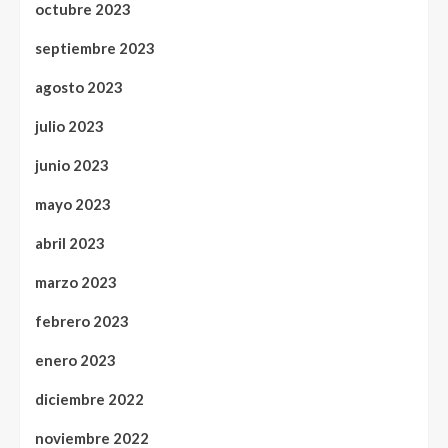
octubre 2023
septiembre 2023
agosto 2023
julio 2023
junio 2023
mayo 2023
abril 2023
marzo 2023
febrero 2023
enero 2023
diciembre 2022
noviembre 2022