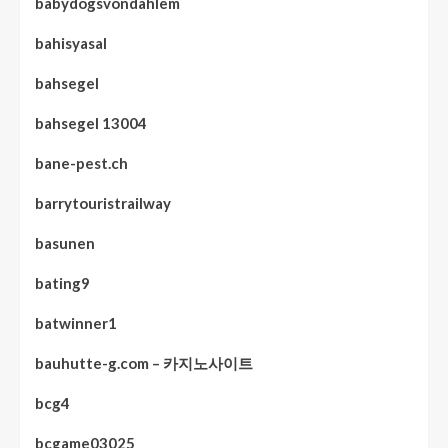
babydogsvondahlem
bahisyasal
bahsegel
bahsegel 13004
bane-pest.ch
barrytouristrailway
basunen
bating9
batwinner1
bauhutte-g.com – 카지노사이트
bcg4
bcgame03025