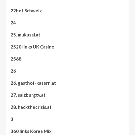
22bet Schweiz
24
25. mukusal.at
2520 links UK Casino
2568
26
26. gasthof-kasern.at
27. salzburgtv.at
28. hackthecrisis.at
3
360 links Korea Mix