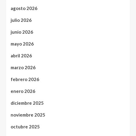
agosto 2026
julio 2026
junio 2026
mayo 2026
abril 2026
marzo 2026
febrero 2026
enero 2026
diciembre 2025
noviembre 2025
octubre 2025