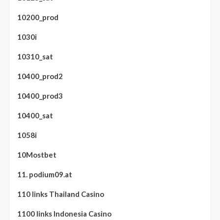
10200_prod
1030i
10310_sat
10400_prod2
10400_prod3
10400_sat
1058i
10Mostbet
11. podium09.at
110 links Thailand Casino
1100 links Indonesia Casino