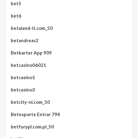
bet5
bet6
betaland-it.com_50
betandreas2
Betbarter App 909
betcasino06021
betcasino1
betcasino3
betcity-nl.com_50
Betesporte Entrar 794
betfurypl.com.pl_50