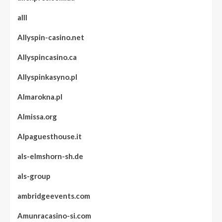
alll
Allyspin-casino.net
Allyspincasino.ca
Allyspinkasyno.pl
Almarokna.pl
Almissa.org
Alpaguesthouse.it
als-elmshorn-sh.de
als-group
ambridgeevents.com
Amunracasino-si.com