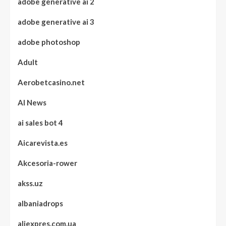
adobe generative ai 2
adobe generative ai 3
adobe photoshop
Adult
Aerobetcasino.net
AI News
ai sales bot 4
Aicarevista.es
Akcesoria-rower
akss.uz
albaniadrops
aliexpres.com.ua