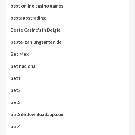
best online casino games
bestappstrading
Beste Casino's in België
beste-zahlungsarten.de
Bet Mex
bet nacional
bet1
bet2
bet3
bet365downloadapp.com
bet4