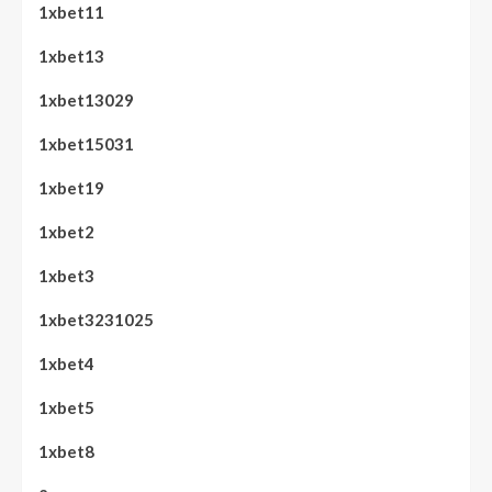
1xbet11
1xbet13
1xbet13029
1xbet15031
1xbet19
1xbet2
1xbet3
1xbet3231025
1xbet4
1xbet5
1xbet8