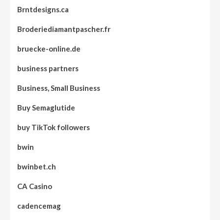
Brntdesigns.ca
Broderiediamantpascher.fr
bruecke-online.de
business partners
Business, Small Business
Buy Semaglutide
buy TikTok followers
bwin
bwinbet.ch
CA Casino
cadencemag