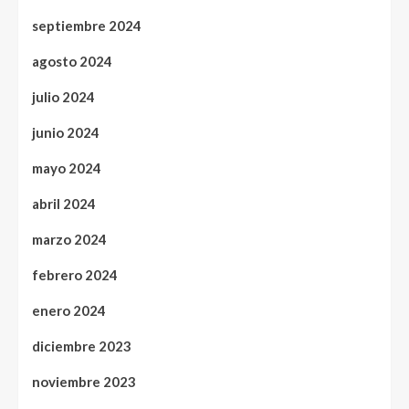
septiembre 2024
agosto 2024
julio 2024
junio 2024
mayo 2024
abril 2024
marzo 2024
febrero 2024
enero 2024
diciembre 2023
noviembre 2023