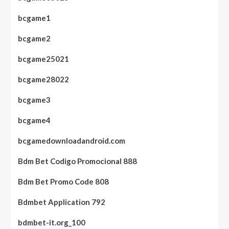
bcgame1
bcgame2
bcgame25021
bcgame28022
bcgame3
bcgame4
bcgamedownloadandroid.com
Bdm Bet Codigo Promocional 888
Bdm Bet Promo Code 808
Bdmbet Application 792
bdmbet-it.org_100