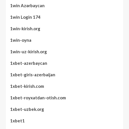
1win Azərbaycan
1win Login 174
1win-kirish.org
1win-oyna
1win-uz-kirish.org
1xbet-azerbaycan
1xbet-giris-azerbaijan
1xbet-kirish.com
1xbet-royxatdan-otish.com
1xbet-uzbek.org
1xbet1