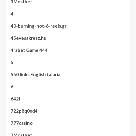
3Mostbet
4
40-burning-hot-6-reels.gr
45evesakresz.hu
4rabet Game 444
5
550 links English talaria
6
642i
722p8q0xd4
777casino
7Mostbet