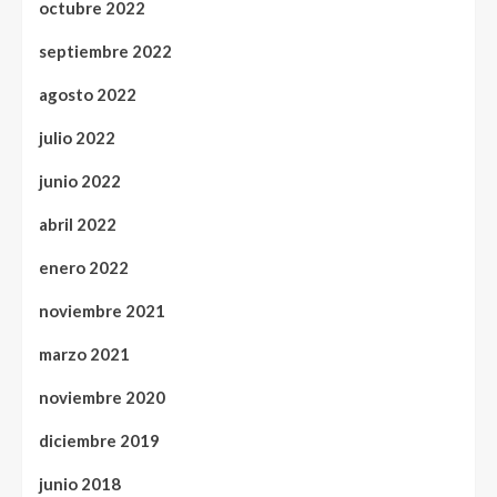
octubre 2022
septiembre 2022
agosto 2022
julio 2022
junio 2022
abril 2022
enero 2022
noviembre 2021
marzo 2021
noviembre 2020
diciembre 2019
junio 2018