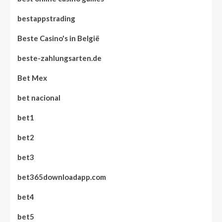
bestappstrading
Beste Casino's in België
beste-zahlungsarten.de
Bet Mex
bet nacional
bet1
bet2
bet3
bet365downloadapp.com
bet4
bet5