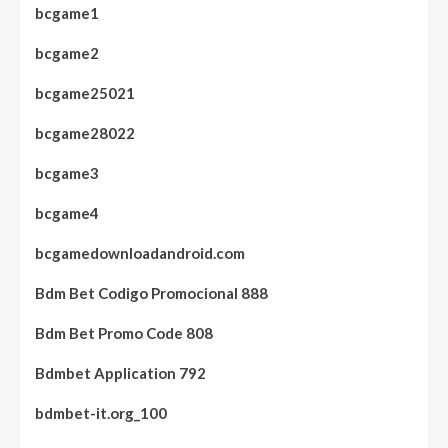
bcgame1
bcgame2
bcgame25021
bcgame28022
bcgame3
bcgame4
bcgamedownloadandroid.com
Bdm Bet Codigo Promocional 888
Bdm Bet Promo Code 808
Bdmbet Application 792
bdmbet-it.org_100