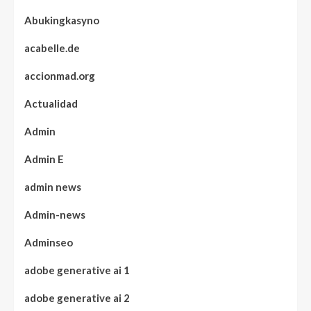
Abukingkasyno
acabelle.de
accionmad.org
Actualidad
Admin
Admin E
admin news
Admin-news
Adminseo
adobe generative ai 1
adobe generative ai 2