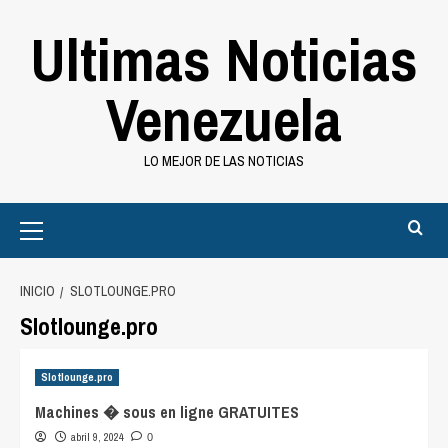
Saltar
Ultimas Noticias
al
contenido
Venezuela
LO MEJOR DE LAS NOTICIAS
Primary
Menu
INICIO
SLOTLOUNGE.PRO
Slotlounge.pro
Slotlounge.pro
Machines � sous en ligne GRATUITES
abril 9, 2024
0