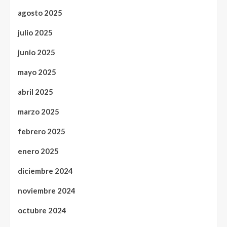
agosto 2025
julio 2025
junio 2025
mayo 2025
abril 2025
marzo 2025
febrero 2025
enero 2025
diciembre 2024
noviembre 2024
octubre 2024