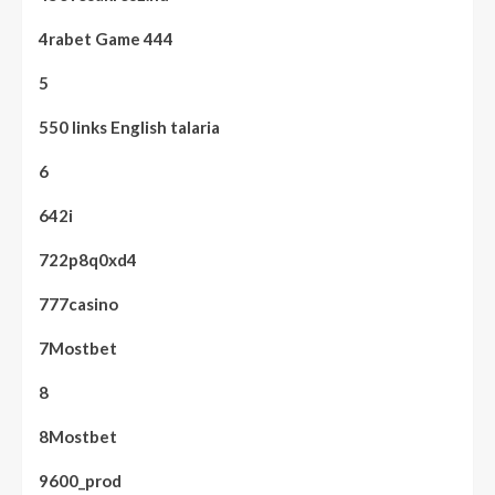
4rabet Game 444
5
550 links English talaria
6
642i
722p8q0xd4
777casino
7Mostbet
8
8Mostbet
9600_prod