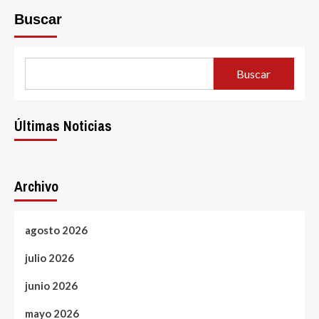
@SEO_CARTEL
Buscar
IN
TELEGRAM
–
SEO
Buscar
BACKLINKS,
BULK
LINK
POSTING,
Últimas Noticias
BOOST
SEO
RANKING
–
Archivo
HTTPS://T.ME/SEO_CARTEL
agosto 2026
julio 2026
junio 2026
mayo 2026