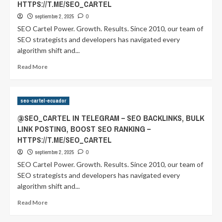
HTTPS://T.ME/SEO_CARTEL
septiembre 2, 2025
0
SEO Cartel Power. Growth. Results. Since 2010, our team of
SEO strategists and developers has navigated every
algorithm shift and...
Read
Read More
more
about
@SEO_CARTEL
seo-cartel-ecuador
IN
TELEGRAM
@SEO_CARTEL IN TELEGRAM – SEO BACKLINKS, BULK
–
LINK POSTING, BOOST SEO RANKING –
SEO
HTTPS://T.ME/SEO_CARTEL
BACKLINKS,
BULK
septiembre 2, 2025
0
LINK
SEO Cartel Power. Growth. Results. Since 2010, our team of
POSTING,
SEO strategists and developers has navigated every
BOOST
algorithm shift and...
SEO
RANKING
Read
Read More
–
more
HTTPS://T.ME/SEO_CARTEL
about