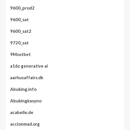
9600_prod2
9600_sat
9600_sat2
9720_sat
9Mostbet
a16z generative ai
aarhusaffairs.dk
Abuking.info
Abukingkasyno
acabelle.de
accionmad.org