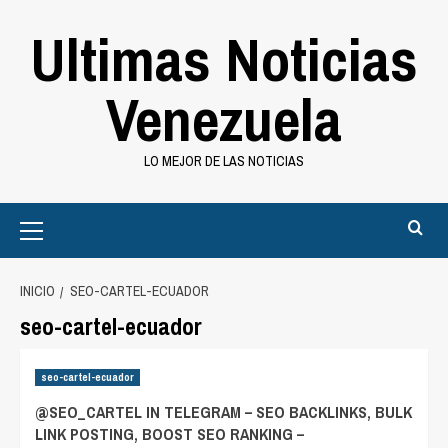
Saltar
Ultimas Noticias
al
contenido
Venezuela
LO MEJOR DE LAS NOTICIAS
Primary
Menu
INICIO
SEO-CARTEL-ECUADOR
seo-cartel-ecuador
seo-cartel-ecuador
@SEO_CARTEL IN TELEGRAM – SEO BACKLINKS, BULK
LINK POSTING, BOOST SEO RANKING –