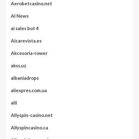
Aerobetcasino.net
AI News
ai sales bot 4
Aicarevista.es
Akcesoria-rower
akss.uz
albaniadrops
aliexpres.com.ua
alll
Allyspin-casino.net
Allyspincasino.ca