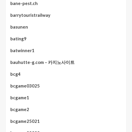
bane-pest.ch
barrytouristrailway
basunen
bating9
batwinner1
bauhutte-g.com – 카지노사이트
bcg4
bcgame03025
bcgame1
bcgame2
bcgame25021