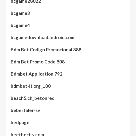
bcgame28022
bcgame3
bcgame4
bcgamedownloadandroid.com
Bdm Bet Codigo Promocional 888
Bdm Bet Promo Code 808
Bdmbet Application 792
bdmbet-it.org_100
beach5.ch_betonred
bebertaler-sv
bedpage
beethecity.com