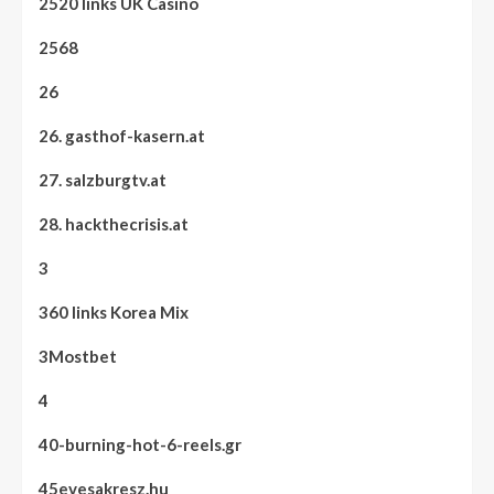
2520 links UK Casino
2568
26
26. gasthof-kasern.at
27. salzburgtv.at
28. hackthecrisis.at
3
360 links Korea Mix
3Mostbet
4
40-burning-hot-6-reels.gr
45evesakresz.hu