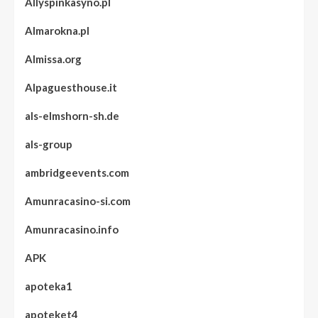
Allyspinkasyno.pl
Almarokna.pl
Almissa.org
Alpaguesthouse.it
als-elmshorn-sh.de
als-group
ambridgeevents.com
Amunracasino-si.com
Amunracasino.info
APK
apoteka1
apoteket4