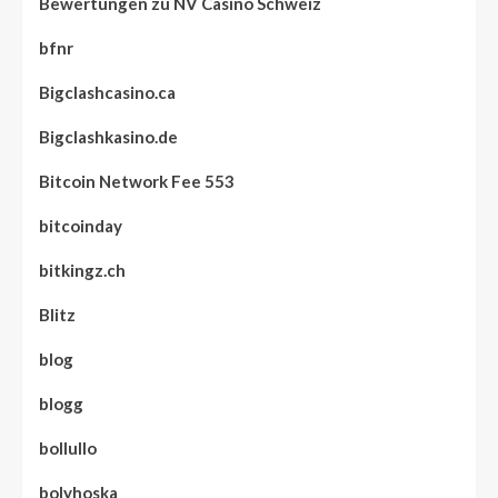
Bewertungen zu NV Casino Schweiz
bfnr
Bigclashcasino.ca
Bigclashkasino.de
Bitcoin Network Fee 553
bitcoinday
bitkingz.ch
Blitz
blog
blogg
bollullo
bolyhoska