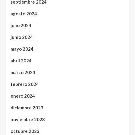
septiembre 2024
agosto 2024
julio 2024
junio 2024
mayo 2024
abril 2024
marzo 2024
febrero 2024
enero 2024
diciembre 2023
noviembre 2023
octubre 2023