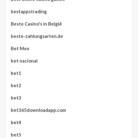
bestappstrading
Beste Casino's in België
beste-zahlungsarten.de
Bet Mex
bet nacional
bet1
bet2
bet3
bet365downloadapp.com
bet4
bet5