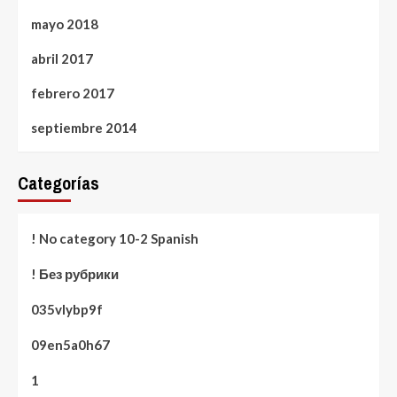
mayo 2018
abril 2017
febrero 2017
septiembre 2014
Categorías
! No category 10-2 Spanish
! Без рубрики
035vlybp9f
09en5a0h67
1