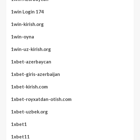
1win Login 174
1win-kirish.org
1win-oyna
1win-uz-kirish.org
1xbet-azerbaycan
1xbet-giris-azerbaijan
1xbet-kirish.com
1xbet-royxatdan-otish.com
1xbet-uzbek.org
1xbet1
1xbet11