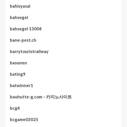
bahisyasal
bahsegel
bahsegel 13004
bane-pest.ch
barrytouristrailway
basunen
bating9
batwinner1
bauhutte-g.com – 카지노사이트
bcg4
bcgame03025