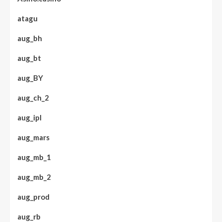
atagu
aug_bh
aug_bt
aug_BY
aug_ch_2
aug_ipl
aug_mars
aug_mb_1
aug_mb_2
aug_prod
aug_rb