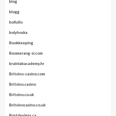
blog
blogg
bollullo
bolyhoska
Bookkeeping
Boomerang-si.com
brainlabacademy.hr
Britsino-casino.com
Britsino.casino
Britsino.co.uk
Britsinocasino.co.uk
Brntdesigns.ca