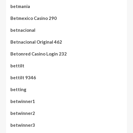
betmania
Betmexico Casino 290
betnacional
Betnacional Original 462
Betonred Casino Login 232
bettilt
bettilt 9346
betting
betwinner1
betwinner2
betwinner3