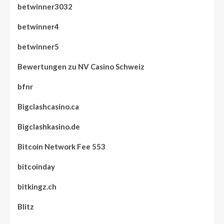
betwinner3032
betwinner4
betwinner5
Bewertungen zu NV Casino Schweiz
bfnr
Bigclashcasino.ca
Bigclashkasino.de
Bitcoin Network Fee 553
bitcoinday
bitkingz.ch
Blitz