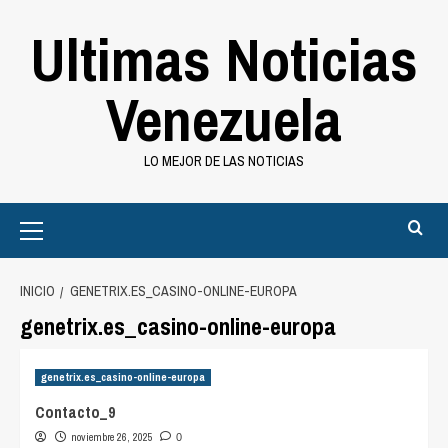
Saltar
Ultimas Noticias
al
contenido
Venezuela
LO MEJOR DE LAS NOTICIAS
Primary
Menu
INICIO
GENETRIX.ES_CASINO-ONLINE-EUROPA
genetrix.es_casino-online-europa
genetrix.es_casino-online-europa
Contacto_9
noviembre 26, 2025
0