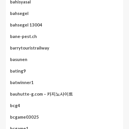
bahisyasal
bahsegel
bahsegel 13004
bane-pest.ch
barrytouristrailway
basunen
bating9
batwinner1
bauhutte-g.com – 카지노사이트
bcg4
bcgame03025
bcgame1