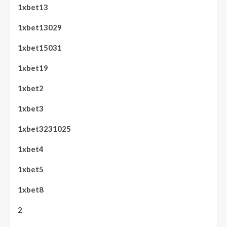
1xbet13
1xbet13029
1xbet15031
1xbet19
1xbet2
1xbet3
1xbet3231025
1xbet4
1xbet5
1xbet8
2