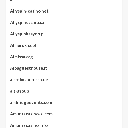
Allyspin-casino.net
Allyspincasino.ca
Allyspinkasyno.pl
Almarokna.pl
Almissa.org
Alpaguesthouse.it
als-elmshorn-sh.de
als-group
ambridgeevents.com
Amunracasino-si.com
Amunracasino.info