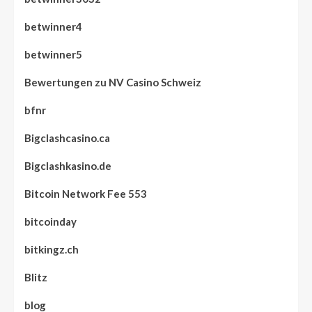
betwinner4
betwinner5
Bewertungen zu NV Casino Schweiz
bfnr
Bigclashcasino.ca
Bigclashkasino.de
Bitcoin Network Fee 553
bitcoinday
bitkingz.ch
Blitz
blog