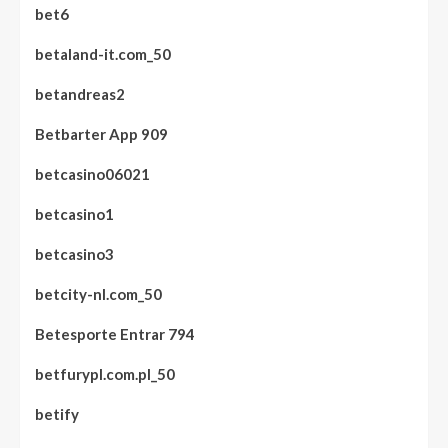
bet6
betaland-it.com_50
betandreas2
Betbarter App 909
betcasino06021
betcasino1
betcasino3
betcity-nl.com_50
Betesporte Entrar 794
betfurypl.com.pl_50
betify