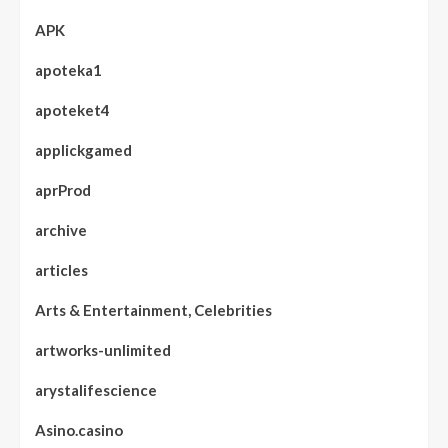
APK
apoteka1
apoteket4
applickgamed
aprProd
archive
articles
Arts & Entertainment, Celebrities
artworks-unlimited
arystalifescience
Asino.casino