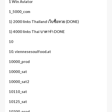
1 Win Aviator
1_5000_com
1) 2000 links Thailand เว็บซื้อหวย (DONE)
1) 4000 links Thai บาคาร่า DONE
10
10. viennesesoulfood.at
10000_prod
10000_sat
10000_sat2
10110_sat
10125_sat
10200_prod