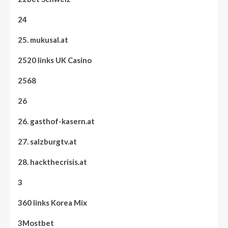
24
25. mukusal.at
2520 links UK Casino
2568
26
26. gasthof-kasern.at
27. salzburgtv.at
28. hackthecrisis.at
3
360 links Korea Mix
3Mostbet