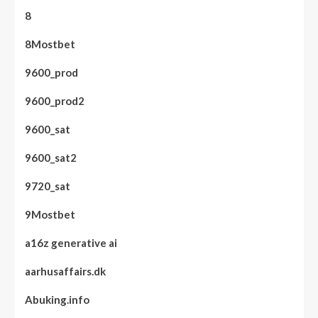
8
8Mostbet
9600_prod
9600_prod2
9600_sat
9600_sat2
9720_sat
9Mostbet
a16z generative ai
aarhusaffairs.dk
Abuking.info