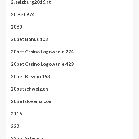
2. salzburg2016.at
20 Bet 974
2060
20bet Bonus 103
20bet Casino Logowanie 274
20bet Casino Logowanie 423
20bet Kasyno 193
20betschweiz.ch
20Betslovenia.com
2116
222
22bet Schweiz