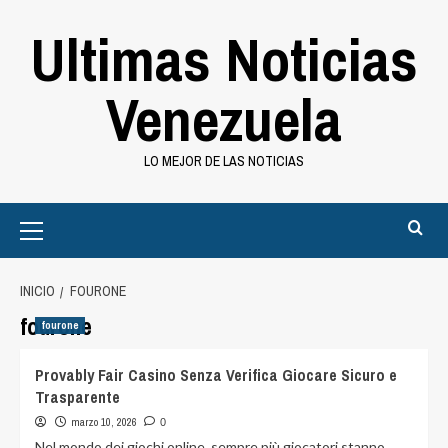
Saltar
Ultimas Noticias
al
contenido
Venezuela
LO MEJOR DE LAS NOTICIAS
Primary
Menu
INICIO
FOURONE
fourone
fourone
Provably Fair Casino Senza Verifica Giocare Sicuro e
Trasparente
marzo 10, 2026
0
Nel mondo dei giochi online, sempre più giocatori stanno