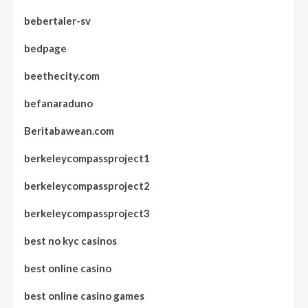
bebertaler-sv
bedpage
beethecity.com
befanaraduno
Beritabawean.com
berkeleycompassproject1
berkeleycompassproject2
berkeleycompassproject3
best no kyc casinos
best online casino
best online casino games