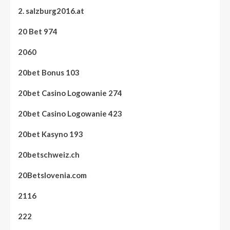
2. salzburg2016.at
20 Bet 974
2060
20bet Bonus 103
20bet Casino Logowanie 274
20bet Casino Logowanie 423
20bet Kasyno 193
20betschweiz.ch
20Betslovenia.com
2116
222