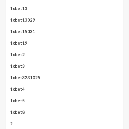
1xbet13
1xbet13029
1xbet15031
1xbet19
1xbet2
1xbet3
1xbet3231025
1xbet4
1xbet5
1xbet8
2