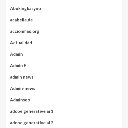
Abukingkasyno
acabelle.de
accionmad.org
Actualidad
Admin
Admin E
admin news
Admin-news
Adminseo
adobe generative ai 1
adobe generative ai 2