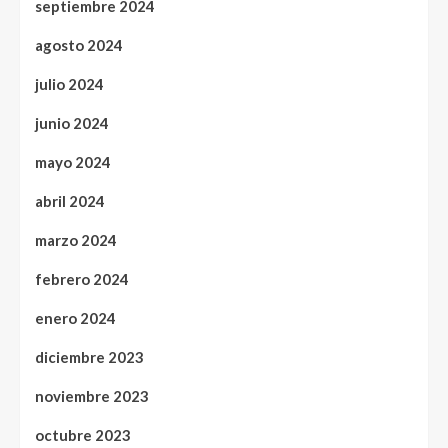
septiembre 2024
agosto 2024
julio 2024
junio 2024
mayo 2024
abril 2024
marzo 2024
febrero 2024
enero 2024
diciembre 2023
noviembre 2023
octubre 2023