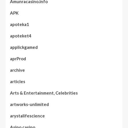
Amunracasino.info
APK
apoteka1
apoteket4
applickgamed
aprProd
archive
articles
Arts & Entertainment, Celebrities
artworks-unlimited
arystalifescience
Asino.casino