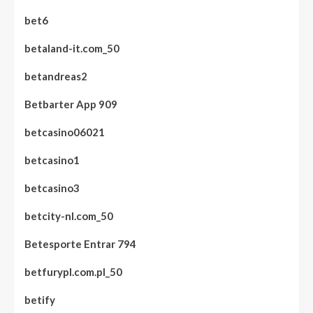
bet6
betaland-it.com_50
betandreas2
Betbarter App 909
betcasino06021
betcasino1
betcasino3
betcity-nl.com_50
Betesporte Entrar 794
betfurypl.com.pl_50
betify