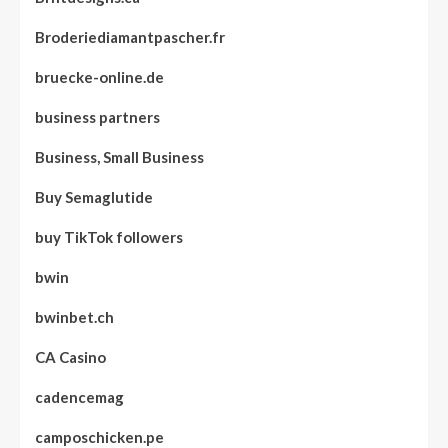
Broderiediamantpascher.fr
bruecke-online.de
business partners
Business, Small Business
Buy Semaglutide
buy TikTok followers
bwin
bwinbet.ch
CA Casino
cadencemag
camposchicken.pe