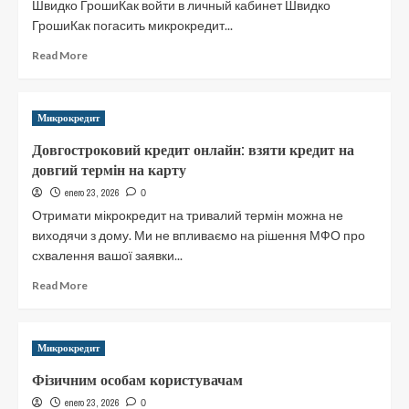
Швидко ГрошиКак войти в личный кабинет Швидко
ГрошиКак погасить микрокредит...
Read
Read More
more
about
Швидко
Микрокредит
Гроши:
вход
Довгостроковий кредит онлайн: взяти кредит на
в
довгий термін на карту
личный
кабинет
enero 23, 2026
0
Shvidko
Отримати мікрокредит на тривалий термін можна не
Groshi
виходячи з дому. Ми не впливаємо на рішення МФО про
горячая
схвалення вашої заявки...
линия
Read
Read More
more
about
Довгостроковий
Микрокредит
кредит
онлайн:
Фізичним особам користувачам
взяти
enero 23, 2026
кредит
0