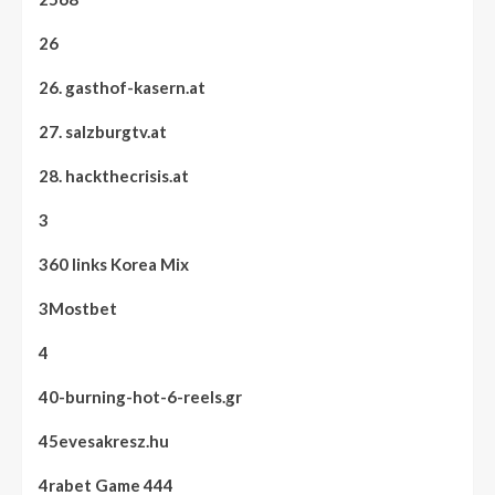
26
26. gasthof-kasern.at
27. salzburgtv.at
28. hackthecrisis.at
3
360 links Korea Mix
3Mostbet
4
40-burning-hot-6-reels.gr
45evesakresz.hu
4rabet Game 444