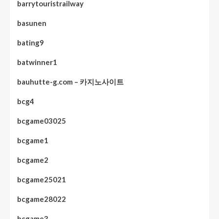
barrytouristrailway
basunen
bating9
batwinner1
bauhutte-g.com – 카지노사이트
bcg4
bcgame03025
bcgame1
bcgame2
bcgame25021
bcgame28022
bcgame3