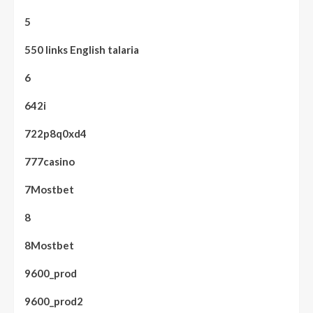
5
550 links English talaria
6
642i
722p8q0xd4
777casino
7Mostbet
8
8Mostbet
9600_prod
9600_prod2