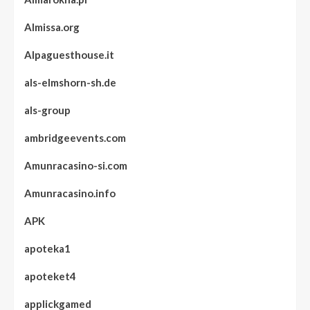
Almissa.org
Alpaguesthouse.it
als-elmshorn-sh.de
als-group
ambridgeevents.com
Amunracasino-si.com
Amunracasino.info
APK
apoteka1
apoteket4
applickgamed