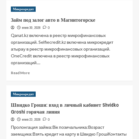
Кредит
Микрокредит
онлайн
с
Займ под залог авто в Магнитогорске
плохой
enero 30, 2026
кредитной
0
историей
Qanat.kz включена в реестр микрофинансовых
на
организаций. Selfiecredit.kz включена микрокредит
карту
атырау в реестр микрофинансовых организаций.
Украина
OneCredit включена в реестр микрофинансовых
2021
организаций....
:
Взять
Read
Read More
займ
more
с
about
испорченной
Займ
историей,
Микрокредит
под
условия,
залог
Швидко Гроши: вход в личный кабинет Shvidko
сравнение
авто
Groshi горячая линия
в
Магнитогорске
enero 23, 2026
0
Пролонгация займа:Вік позичальника:Возраст
заемщика:Взять кредит на карту в Швидко ГрошіКонтакты