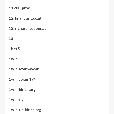
11200_prod
12. knallbunt.co.at
13. richard-seeber.at
15
1bet5
1win
1win Azərbaycan
1win Login 174
1win-kirish.org
1win-oyna
1win-uz-kirish.org