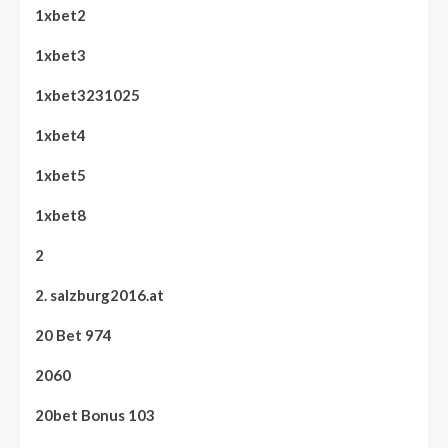
1xbet2
1xbet3
1xbet3231025
1xbet4
1xbet5
1xbet8
2
2. salzburg2016.at
20 Bet 974
2060
20bet Bonus 103