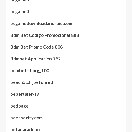
bcgame4
bcgamedownloadandroid.com
Bdm Bet Codigo Promocional 888
Bdm Bet Promo Code 808
Bdmbet Application 792
bdmbet-it.org_100
beach5.ch_betonred
bebertaler-sv
bedpage
beethecity.com
befanaraduno