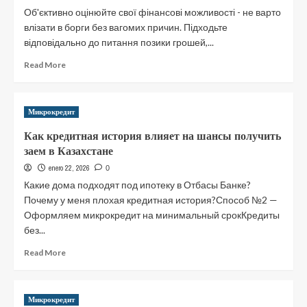
на
Об'єктивно оцінюйте свої фінансові можливості - не варто
довгий
влізати в борги без вагомих причин. Підходьте
термін
відповідально до питання позики грошей,...
на
карту
Read
Read More
more
about
Фізичним
Микрокредит
особам
користувачам
Как кредитная история влияет на шансы получить
заем в Казахстане
enero 22, 2026
0
Какие дома подходят под ипотеку в Отбасы Банке?
Почему у меня плохая кредитная история?Способ №2 —
Оформляем микрокредит на минимальный срокКредиты
без...
Read
Read More
more
about
Как
Микрокредит
кредитная