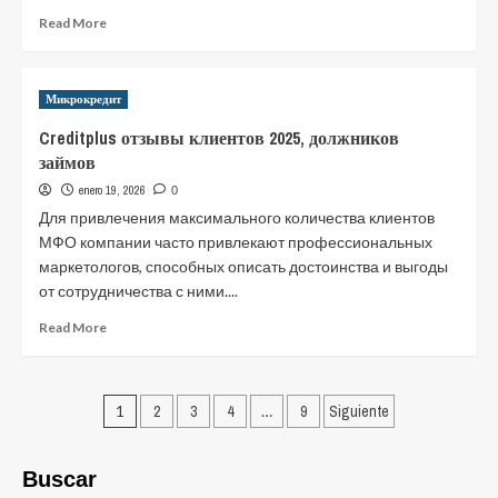
Займы.
Read
Read More
Акции
more
на
about
vc.ru
ТОП-25
Микрокредит
займов
на
Creditplus отзывы клиентов 2025, должников
карту
займов
ОТП
Банка:
enero 19, 2026
0
Список
Для привлечения максимального количества клиентов
лучших
МФО компании часто привлекают профессиональных
микрозаймов
маркетологов, способных описать достоинства и выгоды
без
от сотрудничества с ними....
отказа
на
Read
Read More
сегодня
more
2025
about
Steam
Creditplus
Posts
на
отзывы
1
2
3
4
…
9
Siguiente
DTF
клиентов
pagination
2025,
должников
Buscar
займов