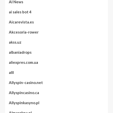
AI News
ai sales bot 4
Aicarevista.es
Akcesoria-rower
akss.uz
albaniadrops
aliexpres.com.ua
alll
Allyspin-casino.net
Allyspincasino.ca
Allyspinkasyno.pl
Almarokna.pl