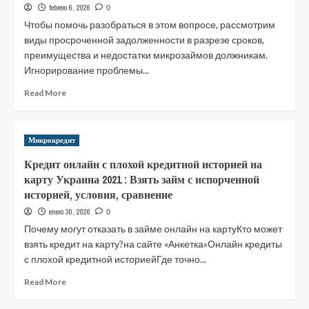
febrero 6, 2026
0
Чтобы помочь разобраться в этом вопросе, рассмотрим
виды просроченной задолженности в разрезе сроков,
преимущества и недостатки микрозаймов должникам.
Игнорирование проблемы...
Read
Read More
more
about
Займы
Микрокредит
с
просрочками
Кредит онлайн с плохой кредитной историей на
193
карту Украина 2021 : Взять займ с испорченной
МФО,
историей, условия, сравнение
взять
заем
enero 30, 2026
0
с
Почему могут отказать в займе онлайн на картуКто может
открытыми
взять кредит на карту?на сайте «Анкетка»Онлайн кредиты
просрочками
с плохой кредитной историейГде точно...
Кредит
Онлайн
Read
Read More
more
about