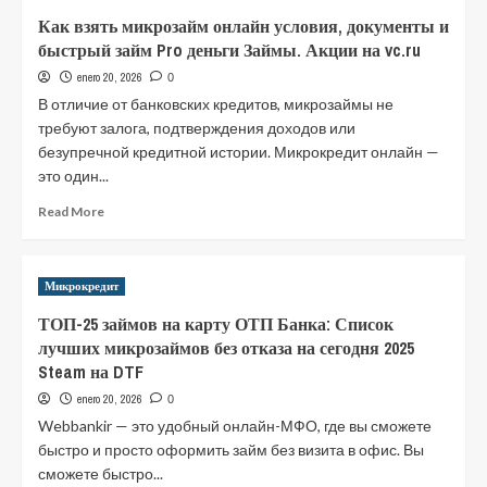
история
Как взять микрозайм онлайн условия, документы и
влияет
быстрый займ Pro деньги Займы. Акции на vc.ru
на
шансы
enero 20, 2026
0
получить
В отличие от банковских кредитов, микрозаймы не
заем
требуют залога, подтверждения доходов или
в
безупречной кредитной истории. Микрокредит онлайн —
Казахстане
это один...
Read
Read More
more
about
Как
Микрокредит
взять
микрозайм
ТОП-25 займов на карту ОТП Банка: Список
онлайн
лучших микрозаймов без отказа на сегодня 2025
условия,
Steam на DTF
документы
и
enero 20, 2026
0
быстрый
Webbankir — это удобный онлайн-МФО, где вы сможете
займ
быстро и просто оформить займ без визита в офис. Вы
Pro
сможете быстро...
деньги