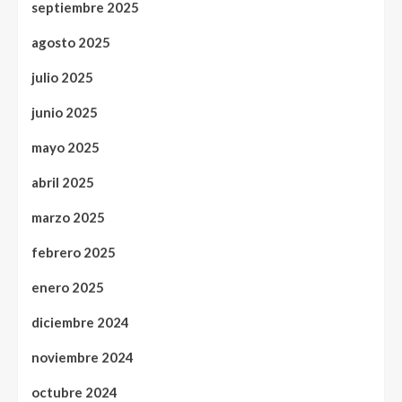
septiembre 2025
agosto 2025
julio 2025
junio 2025
mayo 2025
abril 2025
marzo 2025
febrero 2025
enero 2025
diciembre 2024
noviembre 2024
octubre 2024