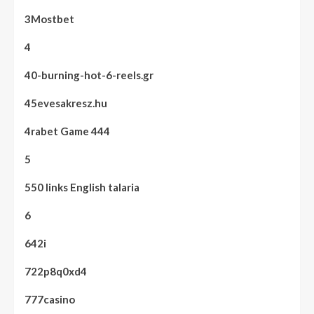
3Mostbet
4
40-burning-hot-6-reels.gr
45evesakresz.hu
4rabet Game 444
5
550 links English talaria
6
642i
722p8q0xd4
777casino