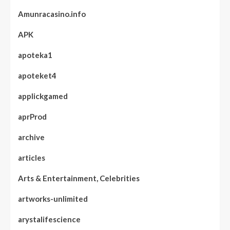
Amunracasino.info
APK
apoteka1
apoteket4
applickgamed
aprProd
archive
articles
Arts & Entertainment, Celebrities
artworks-unlimited
arystalifescience