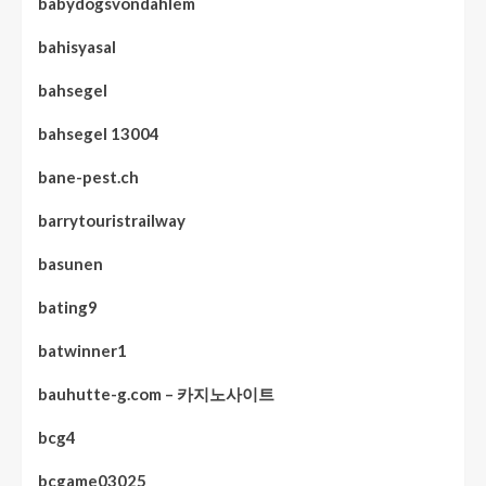
babydogsvondahlem
bahisyasal
bahsegel
bahsegel 13004
bane-pest.ch
barrytouristrailway
basunen
bating9
batwinner1
bauhutte-g.com – 카지노사이트
bcg4
bcgame03025