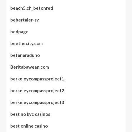
beach5.ch_betonred
bebertaler-sv
bedpage
beethecity.com
befanaraduno
Beritabawean.com
berkeleycompassproject1
berkeleycompassproject2
berkeleycompassproject3
best no kyc casinos
best online casino