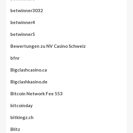
betwinner3032
betwinner4
betwinner5
Bewertungen zu NV Casino Schweiz
bfnr
Bigclashcasino.ca
Bigclashkasino.de
Bitcoin Network Fee 553
bitcoinday
bitkingz.ch
Blitz