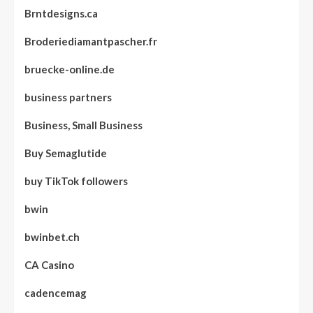
Brntdesigns.ca
Broderiediamantpascher.fr
bruecke-online.de
business partners
Business, Small Business
Buy Semaglutide
buy TikTok followers
bwin
bwinbet.ch
CA Casino
cadencemag