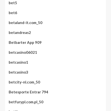
bet5
bet6
betaland-it.com_50
betandreas2
Betbarter App 909
betcasino06021
betcasino1
betcasino3
betcity-nl.com_50
Betesporte Entrar 794
betfurypl.com.pl_50