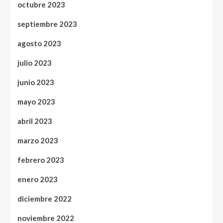
octubre 2023
septiembre 2023
agosto 2023
julio 2023
junio 2023
mayo 2023
abril 2023
marzo 2023
febrero 2023
enero 2023
diciembre 2022
noviembre 2022