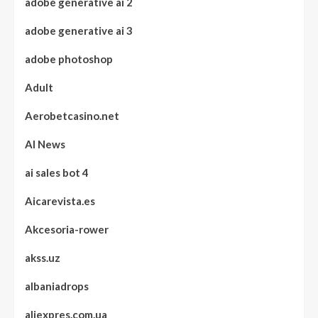
adobe generative ai 2
adobe generative ai 3
adobe photoshop
Adult
Aerobetcasino.net
AI News
ai sales bot 4
Aicarevista.es
Akcesoria-rower
akss.uz
albaniadrops
aliexpres.com.ua