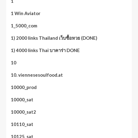
1
1 Win Aviator
1_5000_com
1) 2000 links Thailand เว็บซื้อหวย (DONE)
1) 4000 links Thai บาคาร่า DONE
10
10. viennesesoulfood.at
10000_prod
10000_sat
10000_sat2
10110_sat
10125_sat