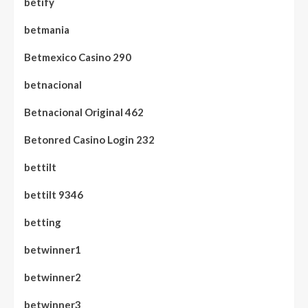
betify
betmania
Betmexico Casino 290
betnacional
Betnacional Original 462
Betonred Casino Login 232
bettilt
bettilt 9346
betting
betwinner1
betwinner2
betwinner3