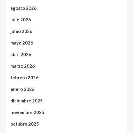
agosto 2026
julio 2026
junio 2026
mayo 2026
abril 2026
marzo 2026
febrero 2026
enero 2026
diciembre 2025
noviembre 2025
octubre 2025