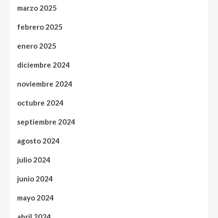
marzo 2025
febrero 2025
enero 2025
diciembre 2024
noviembre 2024
octubre 2024
septiembre 2024
agosto 2024
julio 2024
junio 2024
mayo 2024
abril 2024