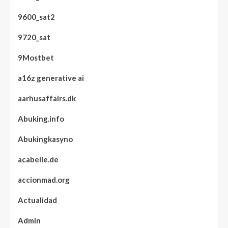
9600_sat2
9720_sat
9Mostbet
a16z generative ai
aarhusaffairs.dk
Abuking.info
Abukingkasyno
acabelle.de
accionmad.org
Actualidad
Admin