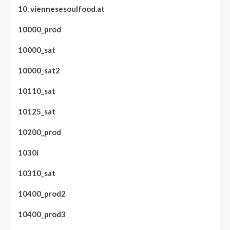
10. viennesesoulfood.at
10000_prod
10000_sat
10000_sat2
10110_sat
10125_sat
10200_prod
1030i
10310_sat
10400_prod2
10400_prod3