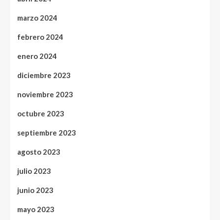
marzo 2024
febrero 2024
enero 2024
diciembre 2023
noviembre 2023
octubre 2023
septiembre 2023
agosto 2023
julio 2023
junio 2023
mayo 2023