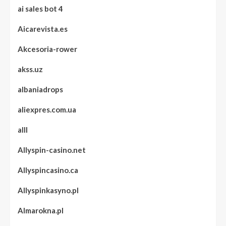
ai sales bot 4
Aicarevista.es
Akcesoria-rower
akss.uz
albaniadrops
aliexpres.com.ua
alll
Allyspin-casino.net
Allyspincasino.ca
Allyspinkasyno.pl
Almarokna.pl