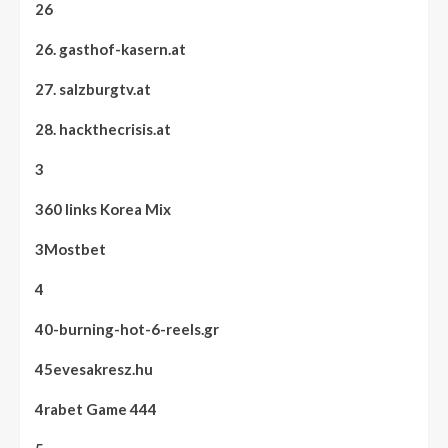
26
26. gasthof-kasern.at
27. salzburgtv.at
28. hackthecrisis.at
3
360 links Korea Mix
3Mostbet
4
40-burning-hot-6-reels.gr
45evesakresz.hu
4rabet Game 444