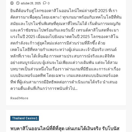
octubre 28, 2025
0
ยินดีต้อนรับสู่โลกของคาสิโนออนไลน์ใหม่ล่าสุดปี 2025 ที่เรา
คัดสรรมาเพื่อคุณโดยเฉพาะ! ทุกเกมมาพร้อมกับเทคโนโลยีที่ทัน
สมัยและโปรโมชั่นพิเศษที่คุณหาที่ไหนไม่ได้ เริ่มต้นการผจญภัย
และคว้าชัยชนะไปพร้อมกันเลยวันนี้! เทรนด์คาสิโนสดที่จะมา
แรงในปี 2025 เมื่อมองไปยังอนาคตในปี 2025 โลกของคาสิโน
สดกำลังจะก้าวสู่ยุคใหม่แห่งการมีส่วนร่วมที่ลึกซึ้ง ด้วย
เทคโนโลยีที่ทลายกำแพงระหว่างผู้เล่นและเจ้ามือจริง เทรนด์
หลักที่เราจะได้เห็นคือ การผสานประสบการณ์จริงและดิจิทัล
อย่างสมบูรณ์แบบ ผู้เล่นจะไม่เพียงแค่วางเดิมพัน แต่จะได้สวม
บทบาทเป็นส่วนหนึ่งในเรื่องราวผ่านเกมที่มีธีมและการเล่าเรื่อง
แบบอินเทอร์แอคทีฟ โดยเฉพาะ เกมแสดงสดแบบอินเทอร์แอค
ทีฟ ที่ผู้เล่นสามารถมีอิทธิพลต่อการดำเนินเกมได้จริง นำเสนอ
ความตื่นเต้นที่เกินกว่าการพนันทั่วไป...
Read
Read More
more
about
คา
Thailand Casino1
สิ
โน
พบคาสิโนออนไลน์ที่ดีที่สุด เล่นเกมได้เงินจริง รับโบนัส
ออนไลน์