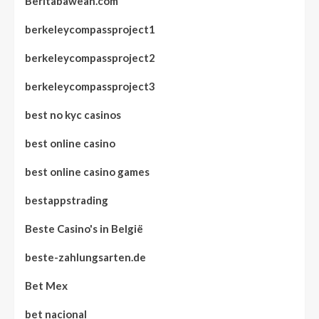
Beritabawean.com
berkeleycompassproject1
berkeleycompassproject2
berkeleycompassproject3
best no kyc casinos
best online casino
best online casino games
bestappstrading
Beste Casino's in België
beste-zahlungsarten.de
Bet Mex
bet nacional