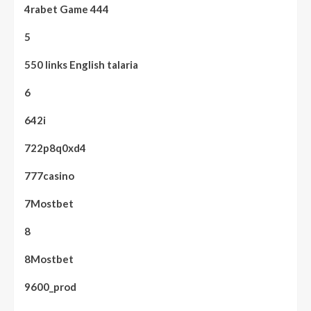
4rabet Game 444
5
550 links English talaria
6
642i
722p8q0xd4
777casino
7Mostbet
8
8Mostbet
9600_prod