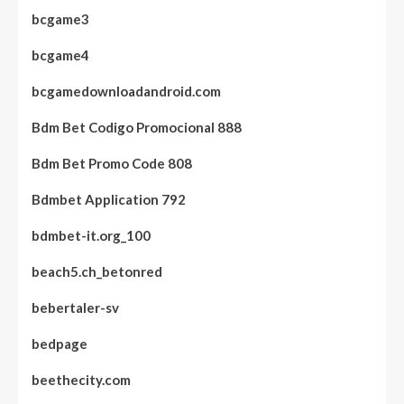
bcgame3
bcgame4
bcgamedownloadandroid.com
Bdm Bet Codigo Promocional 888
Bdm Bet Promo Code 808
Bdmbet Application 792
bdmbet-it.org_100
beach5.ch_betonred
bebertaler-sv
bedpage
beethecity.com