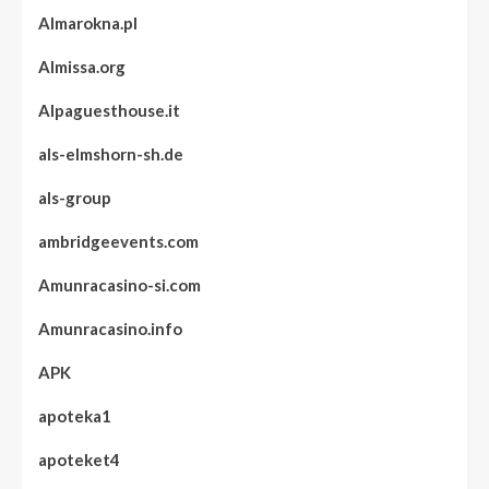
Almarokna.pl
Almissa.org
Alpaguesthouse.it
als-elmshorn-sh.de
als-group
ambridgeevents.com
Amunracasino-si.com
Amunracasino.info
APK
apoteka1
apoteket4