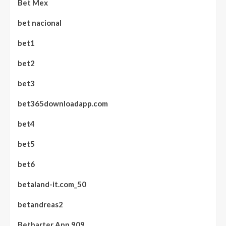
Bet Mex
bet nacional
bet1
bet2
bet3
bet365downloadapp.com
bet4
bet5
bet6
betaland-it.com_50
betandreas2
Betbarter App 909