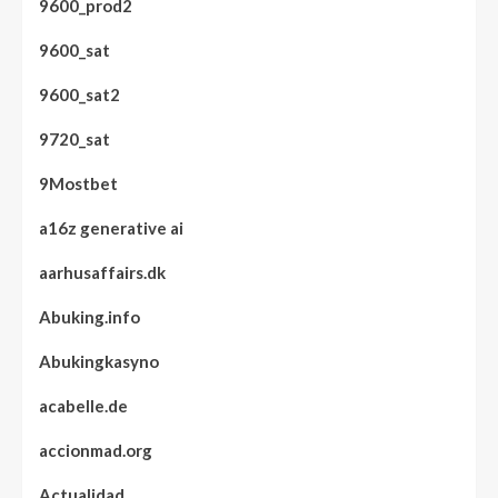
9600_prod2
9600_sat
9600_sat2
9720_sat
9Mostbet
a16z generative ai
aarhusaffairs.dk
Abuking.info
Abukingkasyno
acabelle.de
accionmad.org
Actualidad