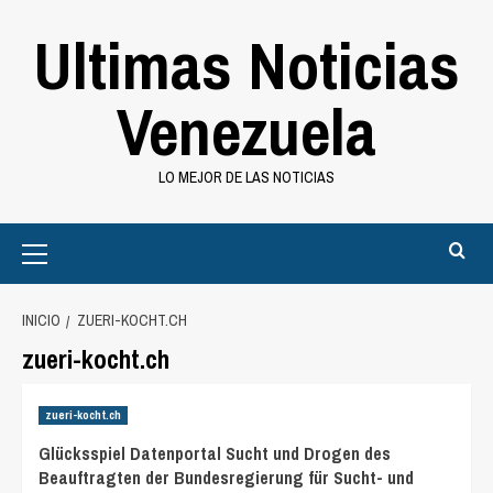
Saltar
Ultimas Noticias
al
contenido
Venezuela
LO MEJOR DE LAS NOTICIAS
Primary
Menu
INICIO
ZUERI-KOCHT.CH
zueri-kocht.ch
zueri-kocht.ch
Glücksspiel Datenportal Sucht und Drogen des
Beauftragten der Bundesregierung für Sucht- und