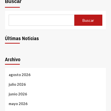
Buscar
Geschichte
der
Spielautomaten
Von
Buscar
den
Anfängen
bis
zur
Últimas Noticias
digitalen
Ära_3
Archivo
agosto 2026
julio 2026
junio 2026
mayo 2026