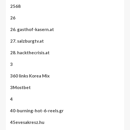
2568
26
26. gasthof-kasern.at
27. salzburgtv.at
28. hackthecrisis.at
3
360 links Korea Mix
3Mostbet
4
40-burning-hot-6-reels.gr
45evesakresz.hu