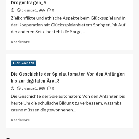
Drogenfragen_9
diciembre 1, 2025
0
Zielkonflikte und ethische Aspekte beim Glücksspiel und in
der Kooperation mit Glücksspielanbietern SpringerLink Auf
der anderen Seite besteht die Sorge,...
Read
Read More
more
about
Glücksspiel
zueri-kocht.ch
Datenportal
Sucht
Die Geschichte der Spielautomaten Von den Anfängen
und
bis zur digitalen Ära_3
Drogen
des
diciembre 1, 2025
0
Beauftragten
Die Geschichte der Spielautomaten: Von den Anfängen bis
der
heute Um die schulische Bildung zu verbessern, wazamba
Bundesregierung
casino müssen die gewonnenen...
für
Sucht-
Read
Read More
und
more
Drogenfragen_9
about
Die