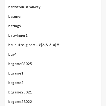
barrytouristrailway
basunen
bating9
batwinner1
bauhutte-g.com – 카지노사이트
bcg4
bcgame03025
bcgame1
bcgame2
bcgame25021
bcgame28022