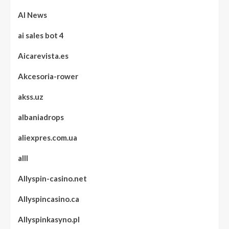
AI News
ai sales bot 4
Aicarevista.es
Akcesoria-rower
akss.uz
albaniadrops
aliexpres.com.ua
alll
Allyspin-casino.net
Allyspincasino.ca
Allyspinkasyno.pl