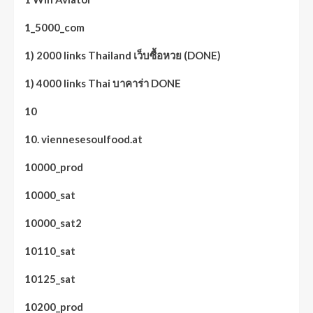
1_5000_com
1) 2000 links Thailand เว็บซื้อหวย (DONE)
1) 4000 links Thai บาคาร่า DONE
10
10. viennesesoulfood.at
10000_prod
10000_sat
10000_sat2
10110_sat
10125_sat
10200_prod