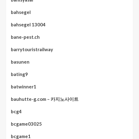
bahsegel
bahsegel 13004
bane-pest.ch
barrytouristrailway
basunen
bating9
batwinner1
bauhutte-g.com – 카지노사이트
bcg4
bcgame03025
bcgame1