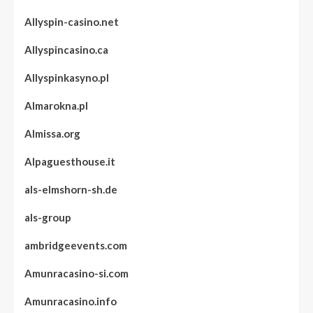
Allyspin-casino.net
Allyspincasino.ca
Allyspinkasyno.pl
Almarokna.pl
Almissa.org
Alpaguesthouse.it
als-elmshorn-sh.de
als-group
ambridgeevents.com
Amunracasino-si.com
Amunracasino.info