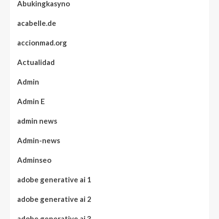
Abukingkasyno
acabelle.de
accionmad.org
Actualidad
Admin
Admin E
admin news
Admin-news
Adminseo
adobe generative ai 1
adobe generative ai 2
adobe generative ai 3