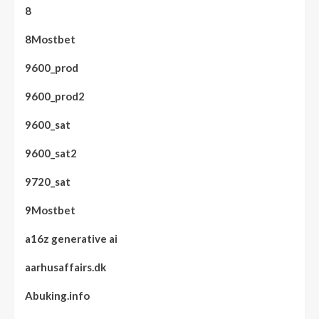
8
8Mostbet
9600_prod
9600_prod2
9600_sat
9600_sat2
9720_sat
9Mostbet
a16z generative ai
aarhusaffairs.dk
Abuking.info