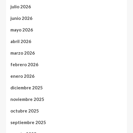
julio 2026
junio 2026
mayo 2026
abril 2026
marzo 2026
febrero 2026
enero 2026
diciembre 2025
noviembre 2025
octubre 2025
septiembre 2025