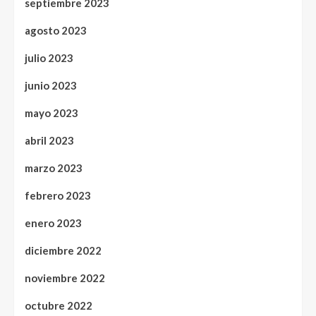
septiembre 2023
agosto 2023
julio 2023
junio 2023
mayo 2023
abril 2023
marzo 2023
febrero 2023
enero 2023
diciembre 2022
noviembre 2022
octubre 2022