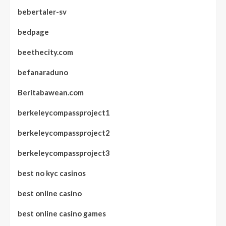
bebertaler-sv
bedpage
beethecity.com
befanaraduno
Beritabawean.com
berkeleycompassproject1
berkeleycompassproject2
berkeleycompassproject3
best no kyc casinos
best online casino
best online casino games