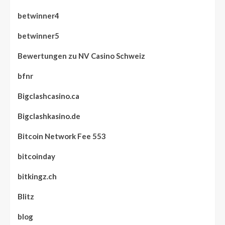
betwinner4
betwinner5
Bewertungen zu NV Casino Schweiz
bfnr
Bigclashcasino.ca
Bigclashkasino.de
Bitcoin Network Fee 553
bitcoinday
bitkingz.ch
Blitz
blog