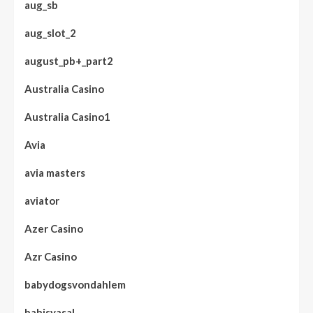
aug_sb
aug_slot_2
august_pb+_part2
Australia Casino
Australia Casino1
Avia
avia masters
aviator
Azer Casino
Azr Casino
babydogsvondahlem
bahisyasal