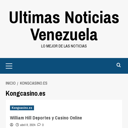
Saltar
Ultimas Noticias
al
contenido
Venezuela
LO MEJOR DE LAS NOTICIAS
Primary
Menu
INICIO
KONGCASINO.ES
Kongcasino.es
Kongcasino.es
William Hill Deportes y Casino Online
abril 8, 2024
0