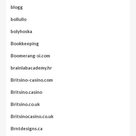
blogg
bollullo
bolyhoska
Bookkeeping
Boomerang-si.com
brainlabacademy.hr
Britsino-casino.com
Britsino.casino
Britsino.co.uk
Britsinocasino.co.uk
Brntdesigns.ca