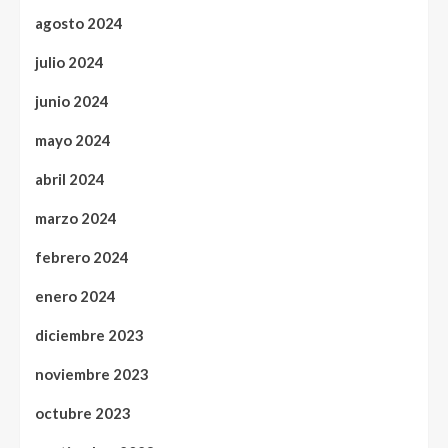
agosto 2024
julio 2024
junio 2024
mayo 2024
abril 2024
marzo 2024
febrero 2024
enero 2024
diciembre 2023
noviembre 2023
octubre 2023