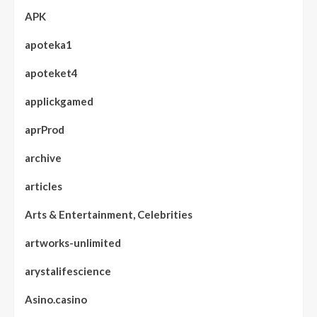
APK
apoteka1
apoteket4
applickgamed
aprProd
archive
articles
Arts & Entertainment, Celebrities
artworks-unlimited
arystalifescience
Asino.casino