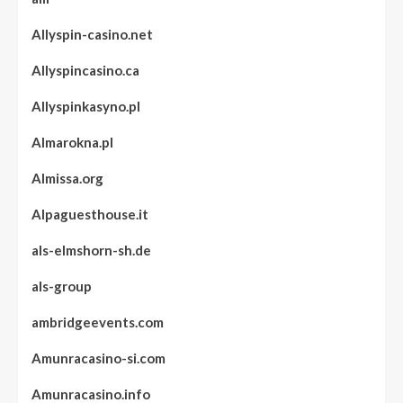
Allyspin-casino.net
Allyspincasino.ca
Allyspinkasyno.pl
Almarokna.pl
Almissa.org
Alpaguesthouse.it
als-elmshorn-sh.de
als-group
ambridgeevents.com
Amunracasino-si.com
Amunracasino.info