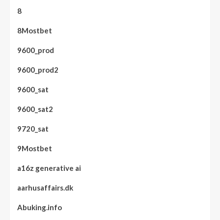
8
8Mostbet
9600_prod
9600_prod2
9600_sat
9600_sat2
9720_sat
9Mostbet
a16z generative ai
aarhusaffairs.dk
Abuking.info