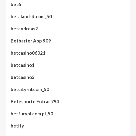
bet6
betaland-it.com_50
betandreas2
Betbarter App 909
betcasino06021
betcasino1
betcasino3
betcity-nl.com_50
Betesporte Entrar 794
betfurypl.com.pl_50
betify