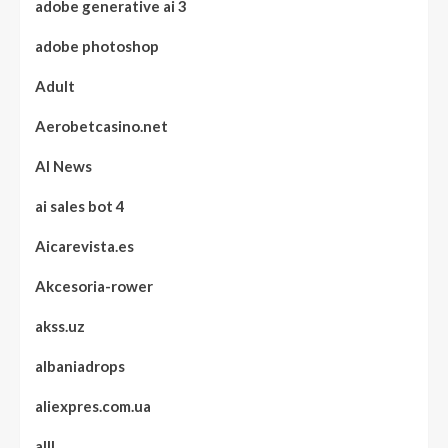
adobe generative ai 3
adobe photoshop
Adult
Aerobetcasino.net
AI News
ai sales bot 4
Aicarevista.es
Akcesoria-rower
akss.uz
albaniadrops
aliexpres.com.ua
alll