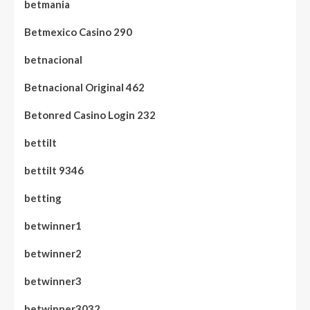
betmania
Betmexico Casino 290
betnacional
Betnacional Original 462
Betonred Casino Login 232
bettilt
bettilt 9346
betting
betwinner1
betwinner2
betwinner3
betwinner3032