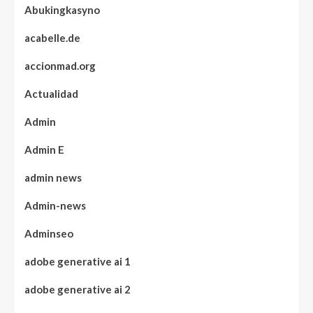
Abukingkasyno
acabelle.de
accionmad.org
Actualidad
Admin
Admin E
admin news
Admin-news
Adminseo
adobe generative ai 1
adobe generative ai 2