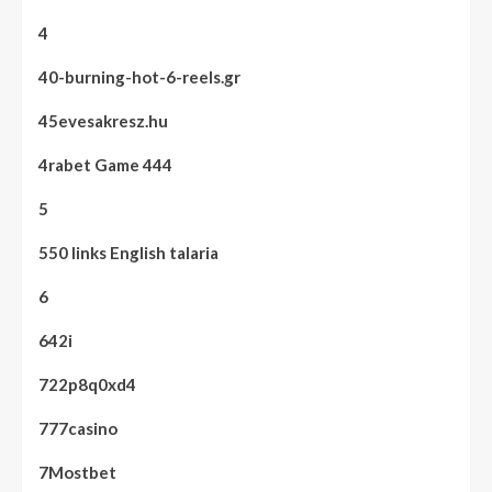
4
40-burning-hot-6-reels.gr
45evesakresz.hu
4rabet Game 444
5
550 links English talaria
6
642i
722p8q0xd4
777casino
7Mostbet