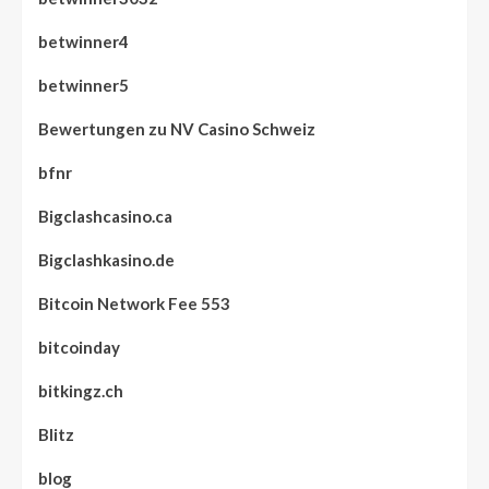
betwinner4
betwinner5
Bewertungen zu NV Casino Schweiz
bfnr
Bigclashcasino.ca
Bigclashkasino.de
Bitcoin Network Fee 553
bitcoinday
bitkingz.ch
Blitz
blog