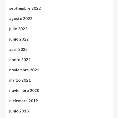
septiembre 2022
agosto 2022
julio 2022
junio 2022
abril 2022
enero 2022
noviembre 2021
marzo 2021
noviembre 2020
diciembre 2019
junio 2018