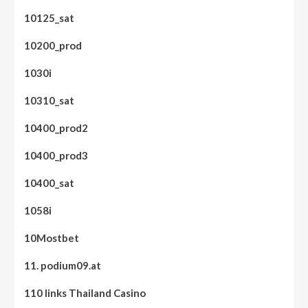
10125_sat
10200_prod
1030i
10310_sat
10400_prod2
10400_prod3
10400_sat
1058i
10Mostbet
11. podium09.at
110 links Thailand Casino