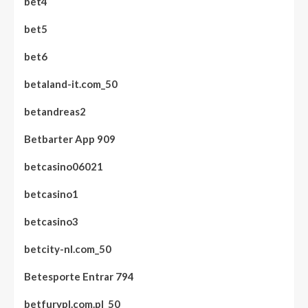
bet4
bet5
bet6
betaland-it.com_50
betandreas2
Betbarter App 909
betcasino06021
betcasino1
betcasino3
betcity-nl.com_50
Betesporte Entrar 794
betfurypl.com.pl_50