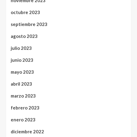
noviembre 2023
octubre 2023
septiembre 2023
agosto 2023
julio 2023
junio 2023
mayo 2023
abril 2023
marzo 2023
febrero 2023
enero 2023
diciembre 2022