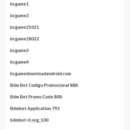
bcgame1
bcgame2
bcgame25021
bcgame28022
bcgame3
bcgame4
bcgamedownloadandroid.com
Bdm Bet Codigo Promocional 888
Bdm Bet Promo Code 808
Bdmbet Application 792
bdmbet-it.org_100