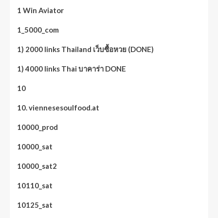
1 Win Aviator
1_5000_com
1) 2000 links Thailand เว็บซื้อหวย (DONE)
1) 4000 links Thai บาคาร่า DONE
10
10. viennesesoulfood.at
10000_prod
10000_sat
10000_sat2
10110_sat
10125_sat