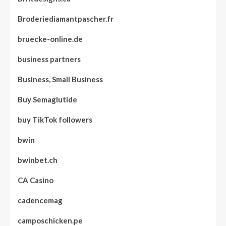
Broderiediamantpascher.fr
bruecke-online.de
business partners
Business, Small Business
Buy Semaglutide
buy TikTok followers
bwin
bwinbet.ch
CA Casino
cadencemag
camposchicken.pe