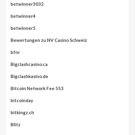
betwinner3032
betwinner4
betwinner5
Bewertungen zu NV Casino Schweiz
bfnr
Bigclashcasino.ca
Bigclashkasino.de
Bitcoin Network Fee 553
bitcoinday
bitkingz.ch
Blitz