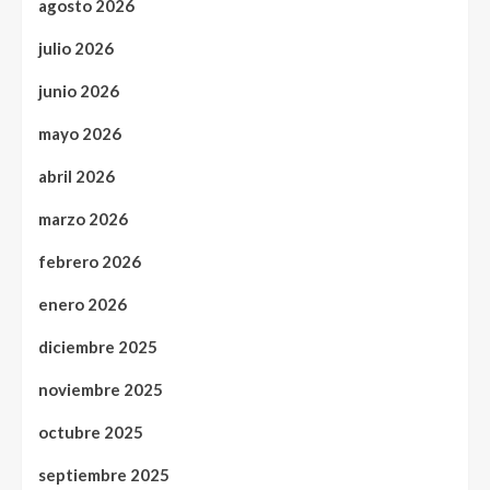
agosto 2026
julio 2026
junio 2026
mayo 2026
abril 2026
marzo 2026
febrero 2026
enero 2026
diciembre 2025
noviembre 2025
octubre 2025
septiembre 2025