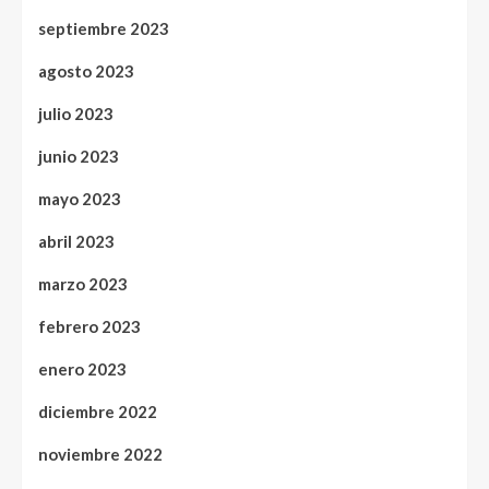
septiembre 2023
agosto 2023
julio 2023
junio 2023
mayo 2023
abril 2023
marzo 2023
febrero 2023
enero 2023
diciembre 2022
noviembre 2022