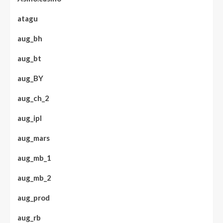
atagu
aug_bh
aug_bt
aug_BY
aug_ch_2
aug_ipl
aug_mars
aug_mb_1
aug_mb_2
aug_prod
aug_rb