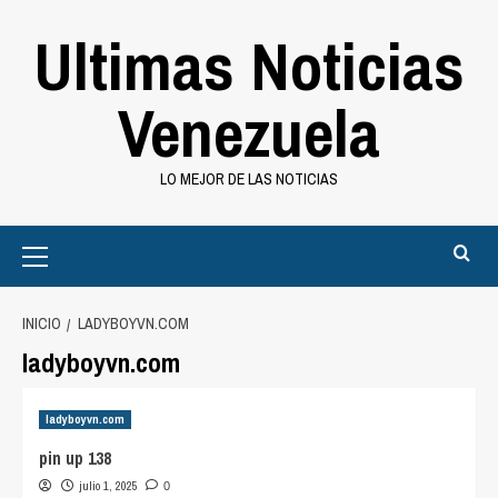
Saltar
Ultimas Noticias
al
contenido
Venezuela
LO MEJOR DE LAS NOTICIAS
Primary
Menu
INICIO
LADYBOYVN.COM
ladyboyvn.com
ladyboyvn.com
pin up 138
julio 1, 2025
0