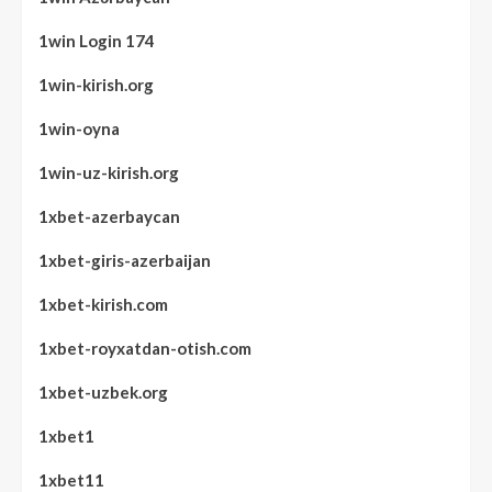
1win Login 174
1win-kirish.org
1win-oyna
1win-uz-kirish.org
1xbet-azerbaycan
1xbet-giris-azerbaijan
1xbet-kirish.com
1xbet-royxatdan-otish.com
1xbet-uzbek.org
1xbet1
1xbet11