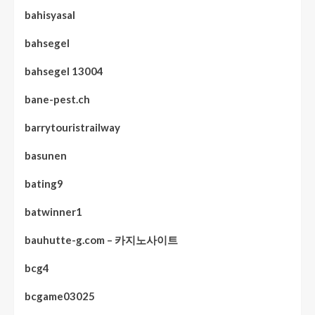
bahisyasal
bahsegel
bahsegel 13004
bane-pest.ch
barrytouristrailway
basunen
bating9
batwinner1
bauhutte-g.com – 카지노사이트
bcg4
bcgame03025