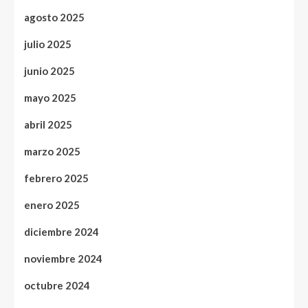
agosto 2025
julio 2025
junio 2025
mayo 2025
abril 2025
marzo 2025
febrero 2025
enero 2025
diciembre 2024
noviembre 2024
octubre 2024