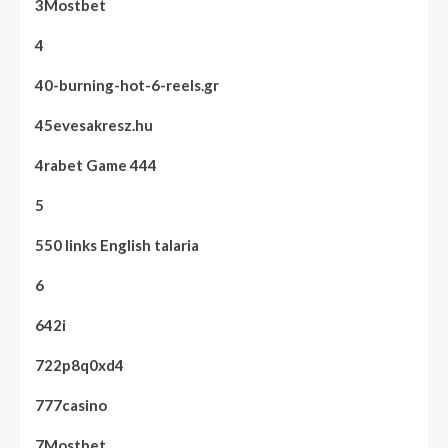
3Mostbet
4
40-burning-hot-6-reels.gr
45evesakresz.hu
4rabet Game 444
5
550 links English talaria
6
642i
722p8q0xd4
777casino
7Mostbet