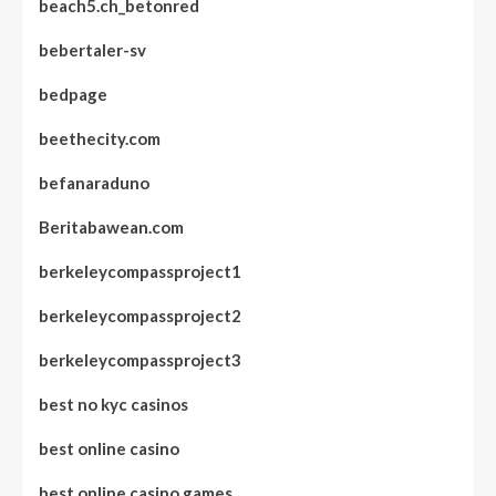
beach5.ch_betonred
bebertaler-sv
bedpage
beethecity.com
befanaraduno
Beritabawean.com
berkeleycompassproject1
berkeleycompassproject2
berkeleycompassproject3
best no kyc casinos
best online casino
best online casino games