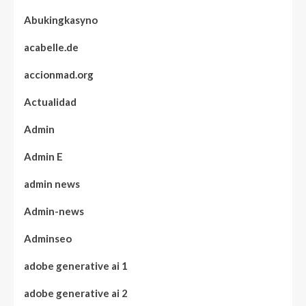
Abukingkasyno
acabelle.de
accionmad.org
Actualidad
Admin
Admin E
admin news
Admin-news
Adminseo
adobe generative ai 1
adobe generative ai 2