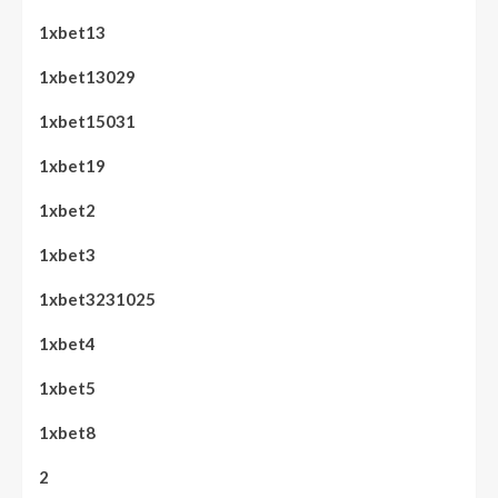
1xbet13
1xbet13029
1xbet15031
1xbet19
1xbet2
1xbet3
1xbet3231025
1xbet4
1xbet5
1xbet8
2