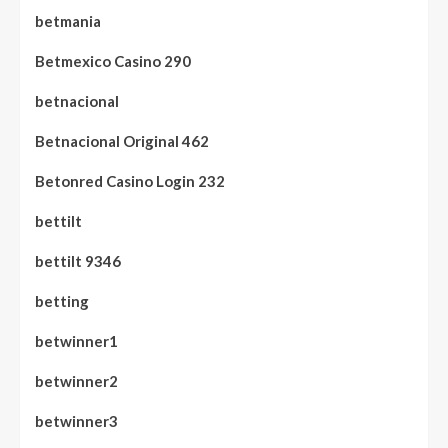
betmania
Betmexico Casino 290
betnacional
Betnacional Original 462
Betonred Casino Login 232
bettilt
bettilt 9346
betting
betwinner1
betwinner2
betwinner3