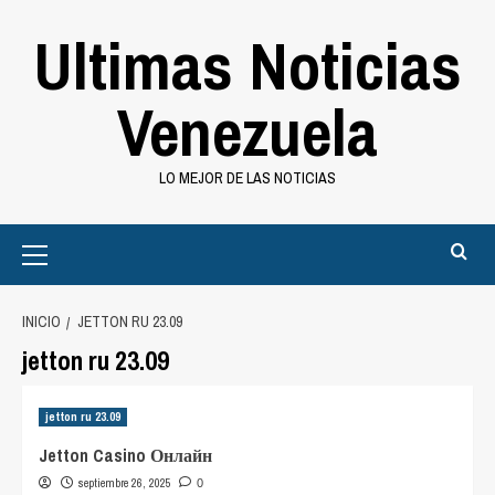
Saltar
Ultimas Noticias
al
contenido
Venezuela
LO MEJOR DE LAS NOTICIAS
Primary
Menu
INICIO
JETTON RU 23.09
jetton ru 23.09
jetton ru 23.09
Jetton Casino Онлайн
septiembre 26, 2025
0