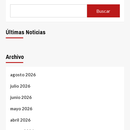
Buscar
Últimas Noticias
Archivo
agosto 2026
julio 2026
junio 2026
mayo 2026
abril 2026