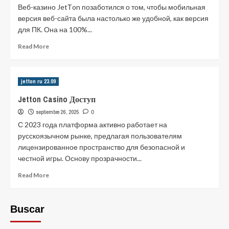
Веб-казино JetТon позаботился о том, чтобы мобильная
версия веб-сайта была настолько же удобной, как версия
для ПК. Она на 100%...
Read
Read More
more
about
Jetton
jetton ru 23.09
Casino
Онлайн
Jetton Casino Доступ
septiembre 26, 2025
0
С 2023 года платформа активно работает на
русскоязычном рынке, предлагая пользователям
лицензированное пространство для безопасной и
честной игры. Основу прозрачности...
Read
Read More
more
about
Jetton
Buscar
Casino
Доступ