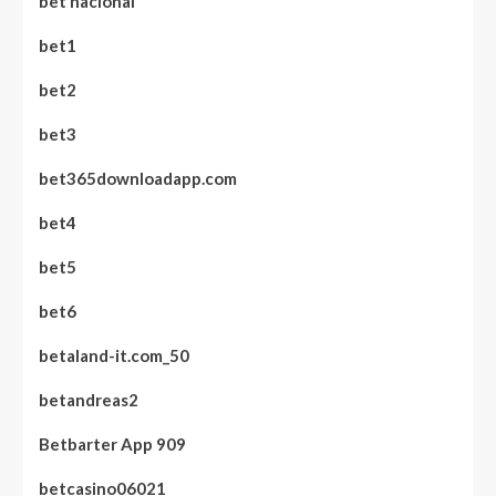
bet nacional
bet1
bet2
bet3
bet365downloadapp.com
bet4
bet5
bet6
betaland-it.com_50
betandreas2
Betbarter App 909
betcasino06021