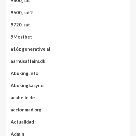
9600_sat
9600_sat2
9720_sat
9Mostbet
a16z generative ai
aarhusaffairs.dk
Abuking.info
Abukingkasyno
acabelle.de
accionmad.org
Actualidad
Admin