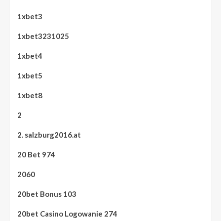
1xbet3
1xbet3231025
1xbet4
1xbet5
1xbet8
2
2. salzburg2016.at
20 Bet 974
2060
20bet Bonus 103
20bet Casino Logowanie 274