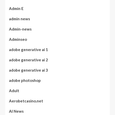
Admin E
admin news
Admin-news
Adminseo
adobe generative ai 1
adobe generative ai 2
adobe generative ai 3
adobe photoshop
Adult
Aerobetcasino.net
AI News