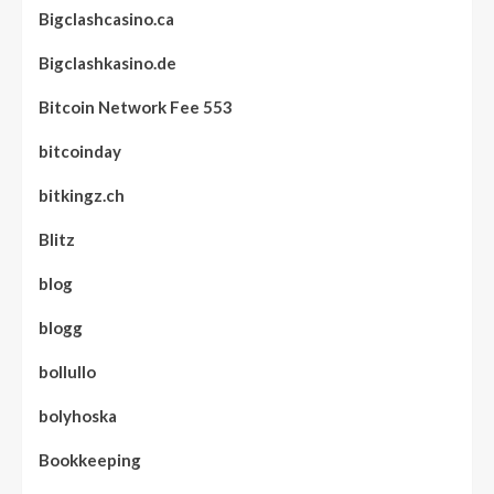
Bigclashcasino.ca
Bigclashkasino.de
Bitcoin Network Fee 553
bitcoinday
bitkingz.ch
Blitz
blog
blogg
bollullo
bolyhoska
Bookkeeping