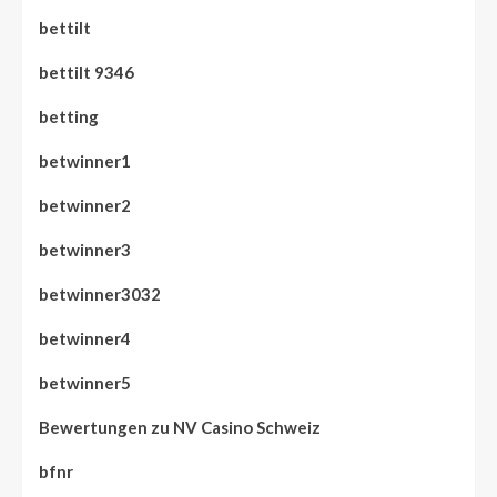
bettilt
bettilt 9346
betting
betwinner1
betwinner2
betwinner3
betwinner3032
betwinner4
betwinner5
Bewertungen zu NV Casino Schweiz
bfnr