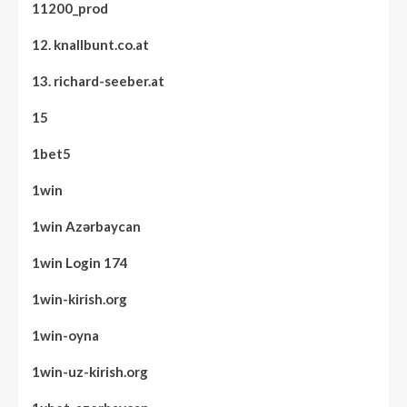
11200_prod
12. knallbunt.co.at
13. richard-seeber.at
15
1bet5
1win
1win Azərbaycan
1win Login 174
1win-kirish.org
1win-oyna
1win-uz-kirish.org