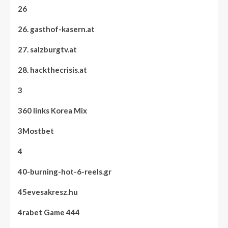
26
26. gasthof-kasern.at
27. salzburgtv.at
28. hackthecrisis.at
3
360 links Korea Mix
3Mostbet
4
40-burning-hot-6-reels.gr
45evesakresz.hu
4rabet Game 444