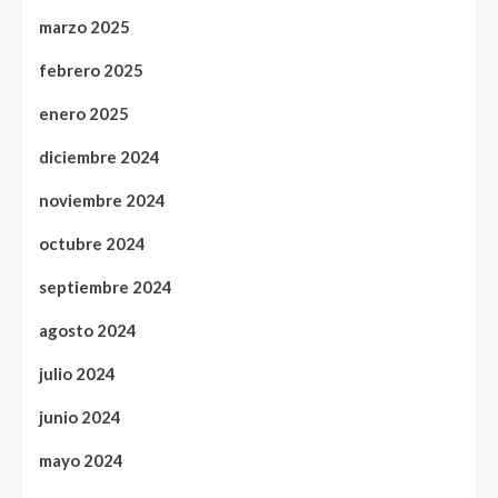
marzo 2025
febrero 2025
enero 2025
diciembre 2024
noviembre 2024
octubre 2024
septiembre 2024
agosto 2024
julio 2024
junio 2024
mayo 2024