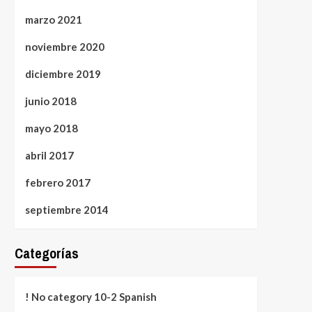
marzo 2021
noviembre 2020
diciembre 2019
junio 2018
mayo 2018
abril 2017
febrero 2017
septiembre 2014
Categorías
! No category 10-2 Spanish