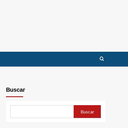
Buscar
Buscar