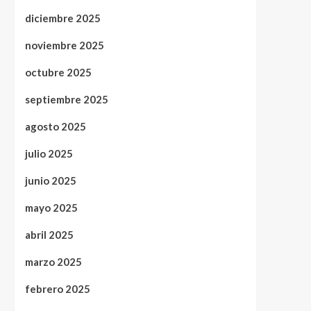
diciembre 2025
noviembre 2025
octubre 2025
septiembre 2025
agosto 2025
julio 2025
junio 2025
mayo 2025
abril 2025
marzo 2025
febrero 2025