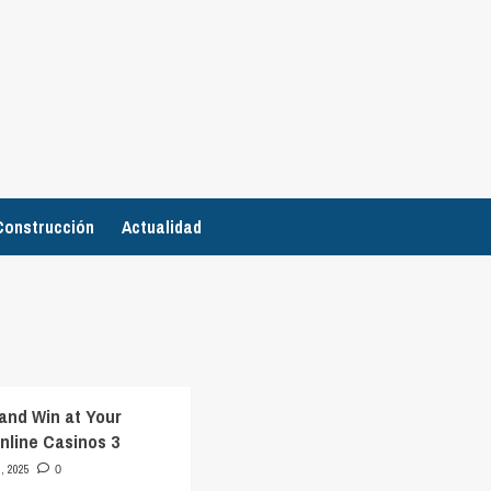
Construcción
Actualidad
 and Win at Your
nline Casinos 3
0, 2025
0