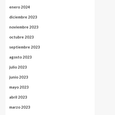
enero 2024
diciembre 2023
noviembre 2023
octubre 2023
septiembre 2023
agosto 2023
julio 2023
junio 2023
mayo 2023
abril 2023
marzo 2023