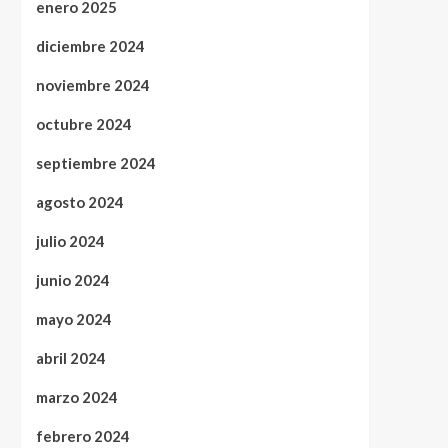
enero 2025
diciembre 2024
noviembre 2024
octubre 2024
septiembre 2024
agosto 2024
julio 2024
junio 2024
mayo 2024
abril 2024
marzo 2024
febrero 2024