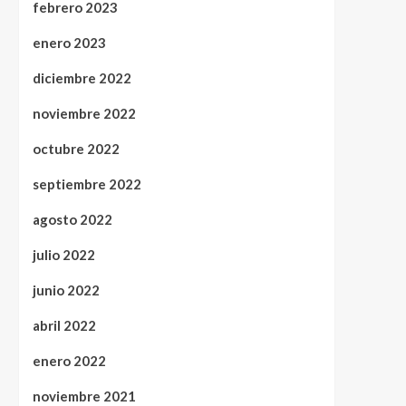
febrero 2023
enero 2023
diciembre 2022
noviembre 2022
octubre 2022
septiembre 2022
agosto 2022
julio 2022
junio 2022
abril 2022
enero 2022
noviembre 2021