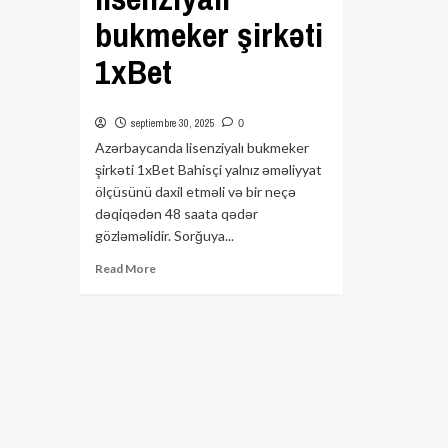
bukmeker şirkəti
1xBet
septiembre 30, 2025
0
Azərbaycanda lisenziyalı bukmeker
şirkəti 1xBet Bahisçi yalnız əməliyyat
ölçüsünü daxil etməli və bir neçə
dəqiqədən 48 saata qədər
gözləməlidir. Sorğuya...
Read
Read More
more
about
<h1>Azərbaycanda
lisenziyalı
bukmeker
şirkəti
1xBet</h1>