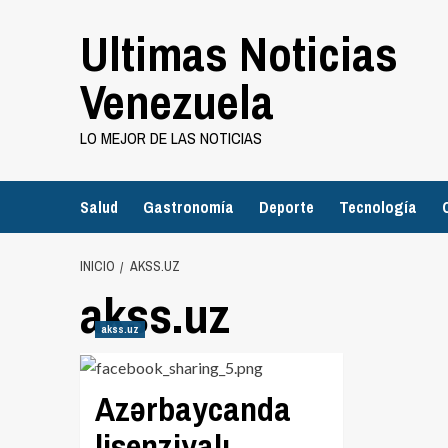
Saltar
Ultimas Noticias
al
contenido
Venezuela
LO MEJOR DE LAS NOTICIAS
Salud
Gastronomía
Deporte
Tecnología
INICIO
AKSS.UZ
akss.uz
akss.uz
Azərbaycanda
lisenziyalı