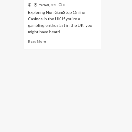
marzo 9, 2026
0
Exploring Non GamStop Online
Casinos in the UK If you're a
gambling enthusiast in the UK, you
might have heard...
Read
Read More
more
about
Exploring
Non
GamStop
Online
Casinos
in
the
UK
560858441