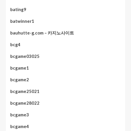
bating9
batwinner1
bauhutte-g.com – 카지노사이트
bcg4
bcgame03025
bcgame1
bcgame2
bcgame25021
bcgame28022
bcgame3
bcgame4