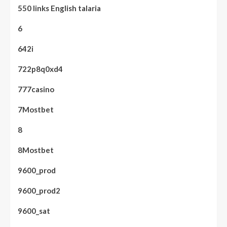
550 links English talaria
6
642i
722p8q0xd4
777casino
7Mostbet
8
8Mostbet
9600_prod
9600_prod2
9600_sat