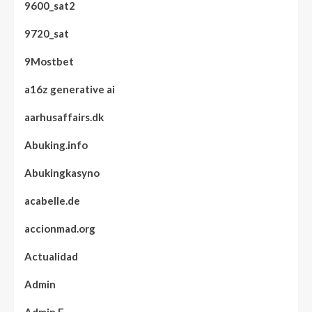
9600_sat2
9720_sat
9Mostbet
a16z generative ai
aarhusaffairs.dk
Abuking.info
Abukingkasyno
acabelle.de
accionmad.org
Actualidad
Admin