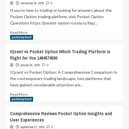
noviembre 28, 2025
0
If you're new to trading or looking for answers about the
Pocket Option trading platform, visit Pocket Option
Questions https://pocket-option-russia.ru/faq/...
Read
Read More
more
pocketoption3
about
Common
IQcent vs Pocket Option Which Trading Platform is
Questions
Right for You 1464574500
About
Pocket
octubre 25, 2025
0
Option
IQcent vs Pocket Option: A Comprehensive Comparison In
Your
the contemporary trading landscape, two platforms that
Ultimate
have gained considerable attention are...
Guide
Read
Read More
more
pocketoption3
about
IQcent
Comprehensive Reviews Pocket Option Insights and
vs
User Experiences
Pocket
Option
septiembre 21, 2025
0