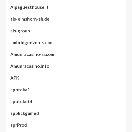
Alpaguesthouse.it
als-elmshorn-sh.de
als-group
ambridgeevents.com
Amunracasino-si.com
Amunracasino.info
APK
apoteka1
apoteket4
applickgamed
aprProd