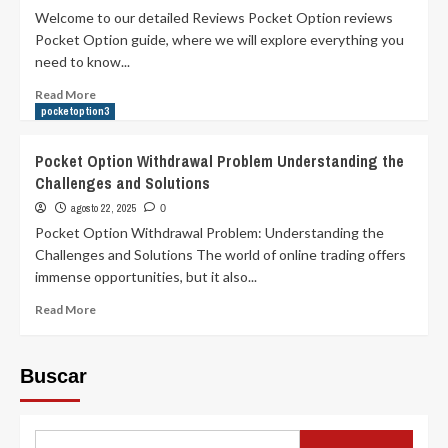
Which
Welcome to our detailed Reviews Pocket Option reviews
Trading
Pocket Option guide, where we will explore everything you
Platform
need to know...
is
Right
Read
Read More
for
more
pocketoption3
You
about
1464574500
Comprehensive
Pocket Option Withdrawal Problem Understanding the
Reviews
Challenges and Solutions
Pocket
Option
agosto 22, 2025
0
Insights
Pocket Option Withdrawal Problem: Understanding the
and
Challenges and Solutions The world of online trading offers
User
immense opportunities, but it also...
Experiences
Read
Read More
more
about
Pocket
Buscar
Option
Withdrawal
Problem
Understanding