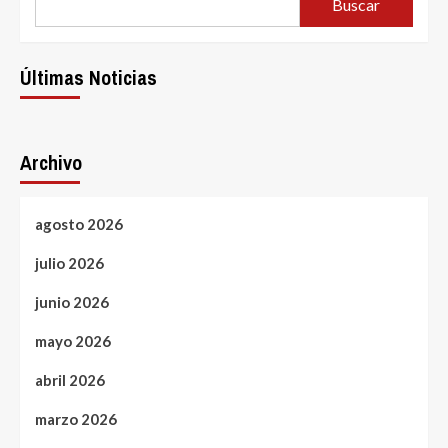
Buscar
the
Challenges
and
Solutions
Últimas Noticias
Archivo
agosto 2026
julio 2026
junio 2026
mayo 2026
abril 2026
marzo 2026