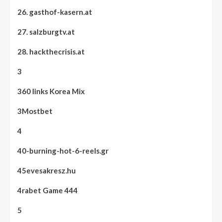
26. gasthof-kasern.at
27. salzburgtv.at
28. hackthecrisis.at
3
360 links Korea Mix
3Mostbet
4
40-burning-hot-6-reels.gr
45evesakresz.hu
4rabet Game 444
5