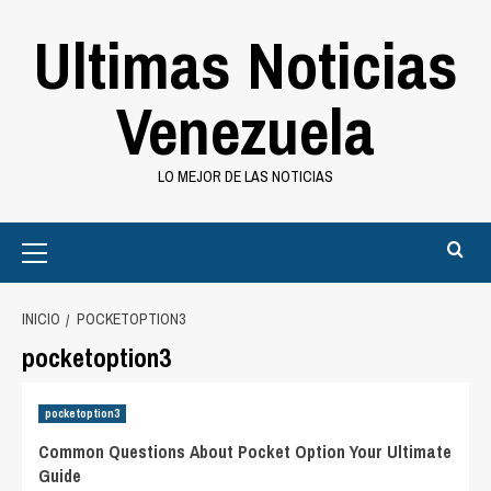
Saltar
Ultimas Noticias
al
contenido
Venezuela
LO MEJOR DE LAS NOTICIAS
Primary
Menu
INICIO
POCKETOPTION3
pocketoption3
pocketoption3
Common Questions About Pocket Option Your Ultimate
Guide