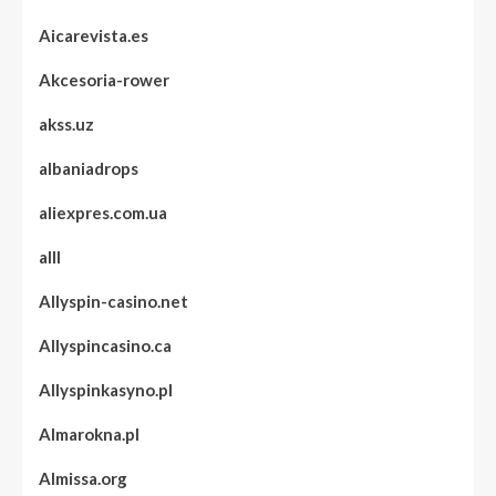
Aicarevista.es
Akcesoria-rower
akss.uz
albaniadrops
aliexpres.com.ua
alll
Allyspin-casino.net
Allyspincasino.ca
Allyspinkasyno.pl
Almarokna.pl
Almissa.org