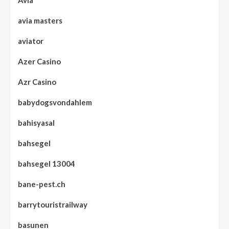
Avia
avia masters
aviator
Azer Casino
Azr Casino
babydogsvondahlem
bahisyasal
bahsegel
bahsegel 13004
bane-pest.ch
barrytouristrailway
basunen