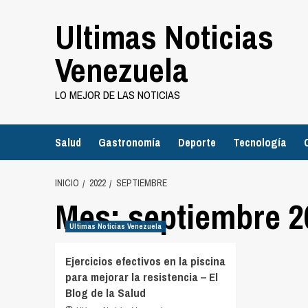
Saltar
Ultimas Noticias
al
contenido
Venezuela
LO MEJOR DE LAS NOTICIAS
Salud
Gastronomía
Deporte
Tecnología
INICIO
2022
SEPTIEMBRE
Mes:
septiembre 2
Ultimas Noticias Venezuela
Ejercicios efectivos en la piscina
para mejorar la resistencia – El
Blog de la Salud