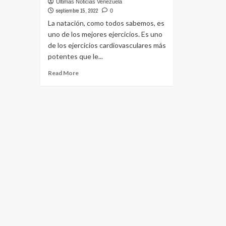
Ultimas Noticias Venezuela
septiembre 15, 2022
0
La natación, como todos sabemos, es
uno de los mejores ejercicios. Es uno
de los ejercicios cardiovasculares más
potentes que le...
Read
Read More
more
about
Ejercicios
efectivos
en
la
piscina
para
mejorar
la
resistencia
–
El
Blog
de
la