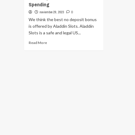
Spending
noviembre 29, 2023
0
We think the best no deposit bonus
is offered by Aladdin Slots. Aladdin
Slots is a safe and legal US...
Read
Read More
more
about
Best
No
Deposit
Bonus
Casinos
2025
Play
Online
Without
Spending