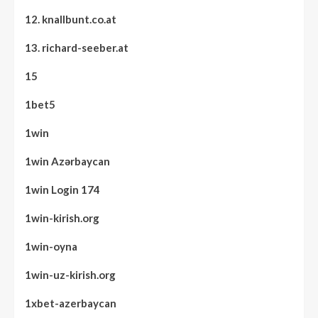
12. knallbunt.co.at
13. richard-seeber.at
15
1bet5
1win
1win Azərbaycan
1win Login 174
1win-kirish.org
1win-oyna
1win-uz-kirish.org
1xbet-azerbaycan