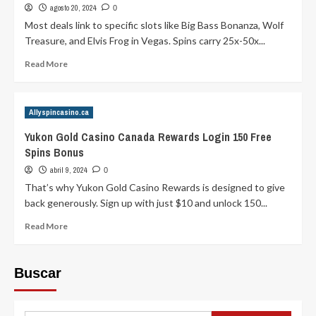
agosto 20, 2024
0
Most deals link to specific slots like Big Bass Bonanza, Wolf
Treasure, and Elvis Frog in Vegas. Spins carry 25x-50x...
Read
Read More
more
about
Best
Allyspincasino.ca
Paying
Online
Yukon Gold Casino Canada Rewards Login 150 Free
Casinos
Spins Bonus
in
Canada
abril 9, 2024
0
in
That’s why Yukon Gold Casino Rewards is designed to give
2026:
back generously. Sign up with just $10 and unlock 150...
98%+
RTPs
Read
Read More
more
about
Yukon
Buscar
Gold
Casino
Canada