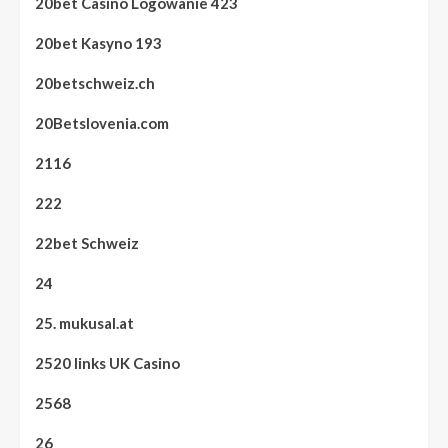
20bet Casino Logowanie 423
20bet Kasyno 193
20betschweiz.ch
20Betslovenia.com
2116
222
22bet Schweiz
24
25. mukusal.at
2520 links UK Casino
2568
26