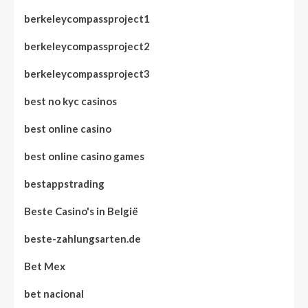
berkeleycompassproject1
berkeleycompassproject2
berkeleycompassproject3
best no kyc casinos
best online casino
best online casino games
bestappstrading
Beste Casino's in België
beste-zahlungsarten.de
Bet Mex
bet nacional