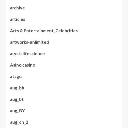
archive
articles
Arts & Entertainment, Celebrities
artworks-unlimited
arystalifescience
Asino.casino
atagu
aug_bh
aug_bt
aug_BY
aug_ch_2