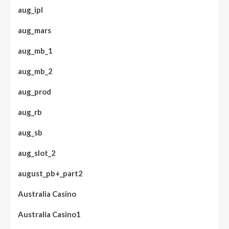
aug_ipl
aug_mars
aug_mb_1
aug_mb_2
aug_prod
aug_rb
aug_sb
aug_slot_2
august_pb+_part2
Australia Casino
Australia Casino1