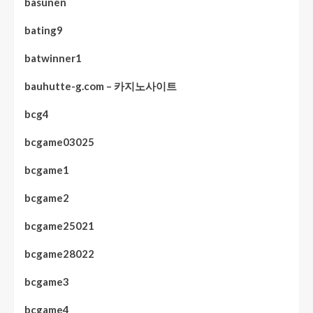
basunen
bating9
batwinner1
bauhutte-g.com – 카지노사이트
bcg4
bcgame03025
bcgame1
bcgame2
bcgame25021
bcgame28022
bcgame3
bcgame4