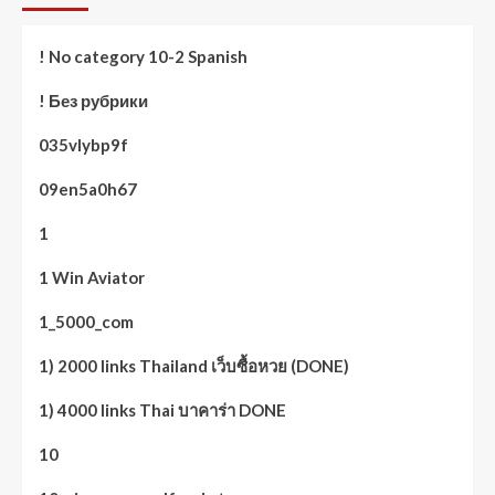
! No category 10-2 Spanish
! Без рубрики
035vlybp9f
09en5a0h67
1
1 Win Aviator
1_5000_com
1) 2000 links Thailand เว็บซื้อหวย (DONE)
1) 4000 links Thai บาคาร่า DONE
10