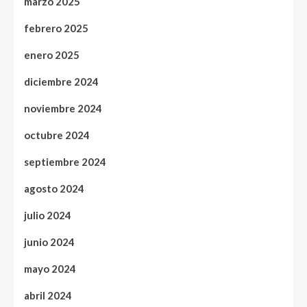
marzo 2025
febrero 2025
enero 2025
diciembre 2024
noviembre 2024
octubre 2024
septiembre 2024
agosto 2024
julio 2024
junio 2024
mayo 2024
abril 2024