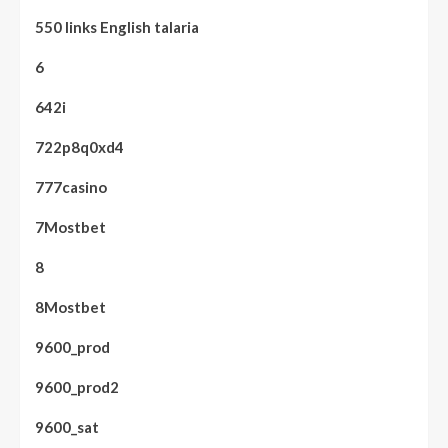
550 links English talaria
6
642i
722p8q0xd4
777casino
7Mostbet
8
8Mostbet
9600_prod
9600_prod2
9600_sat