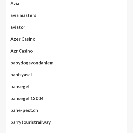
Avia
avia masters
aviator
Azer Casino
Azr Casino
babydogsvondahlem
bahisyasal
bahsegel
bahsegel 13004
bane-pest.ch
barrytouristrailway