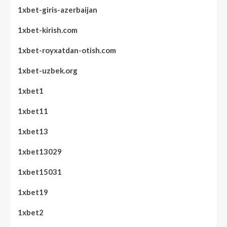
1xbet-giris-azerbaijan
1xbet-kirish.com
1xbet-royxatdan-otish.com
1xbet-uzbek.org
1xbet1
1xbet11
1xbet13
1xbet13029
1xbet15031
1xbet19
1xbet2