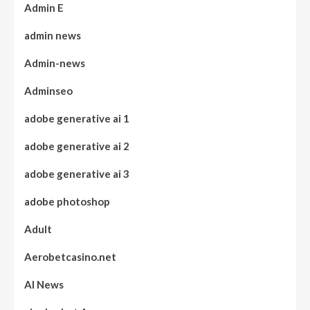
Admin E
admin news
Admin-news
Adminseo
adobe generative ai 1
adobe generative ai 2
adobe generative ai 3
adobe photoshop
Adult
Aerobetcasino.net
AI News