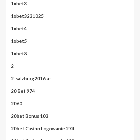
1xbet3
1xbet3231025
1xbet4
1xbet5
1xbet8
2
2. salzburg2016.at
20 Bet 974
2060
20bet Bonus 103
20bet Casino Logowanie 274