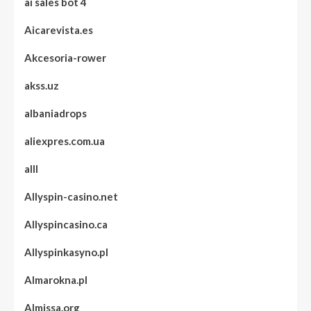
ai sales bot 4
Aicarevista.es
Akcesoria-rower
akss.uz
albaniadrops
aliexpres.com.ua
alll
Allyspin-casino.net
Allyspincasino.ca
Allyspinkasyno.pl
Almarokna.pl
Almissa.org