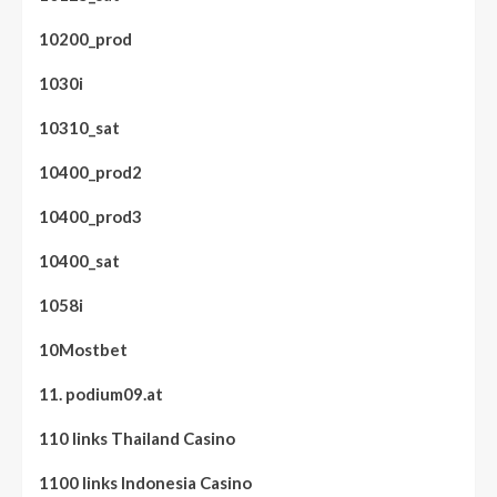
10200_prod
1030i
10310_sat
10400_prod2
10400_prod3
10400_sat
1058i
10Mostbet
11. podium09.at
110 links Thailand Casino
1100 links Indonesia Casino