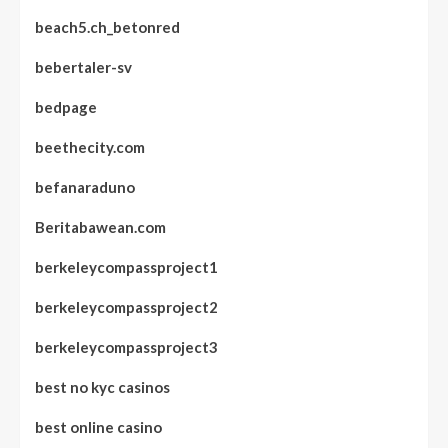
beach5.ch_betonred
bebertaler-sv
bedpage
beethecity.com
befanaraduno
Beritabawean.com
berkeleycompassproject1
berkeleycompassproject2
berkeleycompassproject3
best no kyc casinos
best online casino