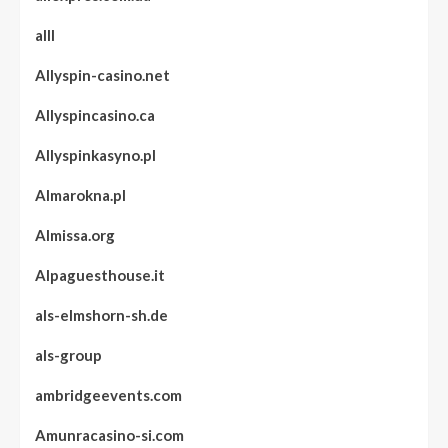
alll
Allyspin-casino.net
Allyspincasino.ca
Allyspinkasyno.pl
Almarokna.pl
Almissa.org
Alpaguesthouse.it
als-elmshorn-sh.de
als-group
ambridgeevents.com
Amunracasino-si.com