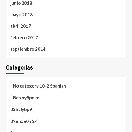
junio 2018
mayo 2018
abril 2017
febrero 2017
septiembre 2014
Categorías
! No category 10-2 Spanish
! Без рубрики
035vlybp9f
09en5a0h67