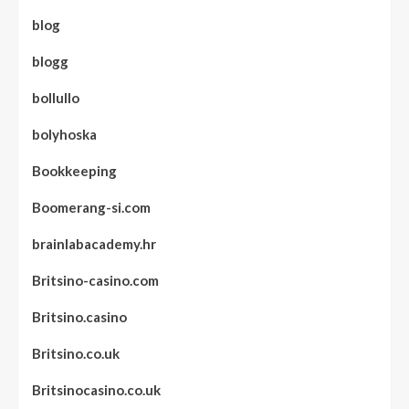
blog
blogg
bollullo
bolyhoska
Bookkeeping
Boomerang-si.com
brainlabacademy.hr
Britsino-casino.com
Britsino.casino
Britsino.co.uk
Britsinocasino.co.uk