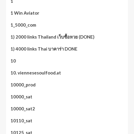
1
1 Win Aviator
1_5000_com
1) 2000 links Thailand เว็บซื้อหวย (DONE)
1) 4000 links Thai บาคาร่า DONE
10
10. viennesesoulfood.at
10000_prod
10000_sat
10000_sat2
10110_sat
10125_sat