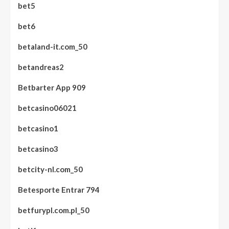
bet5
bet6
betaland-it.com_50
betandreas2
Betbarter App 909
betcasino06021
betcasino1
betcasino3
betcity-nl.com_50
Betesporte Entrar 794
betfurypl.com.pl_50