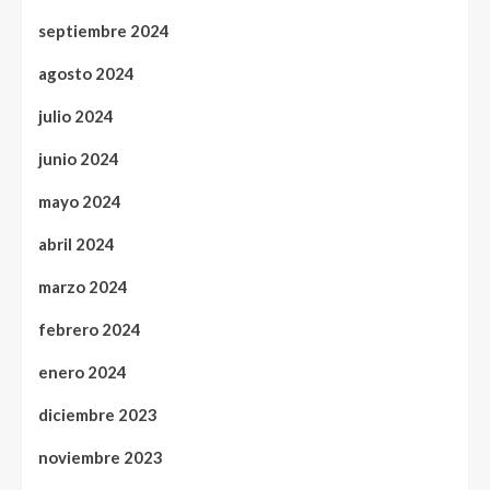
septiembre 2024
agosto 2024
julio 2024
junio 2024
mayo 2024
abril 2024
marzo 2024
febrero 2024
enero 2024
diciembre 2023
noviembre 2023