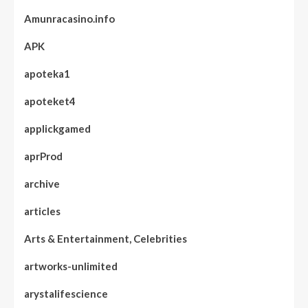
Amunracasino.info
APK
apoteka1
apoteket4
applickgamed
aprProd
archive
articles
Arts & Entertainment, Celebrities
artworks-unlimited
arystalifescience