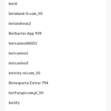
bet6
betaland-it.com_50
betandreas2
Betbarter App 909
betcasino06021
betcasino1
betcasino3
betcity-nl.com_50
Betesporte Entrar 794
betfurypl.com.pl_50
betify