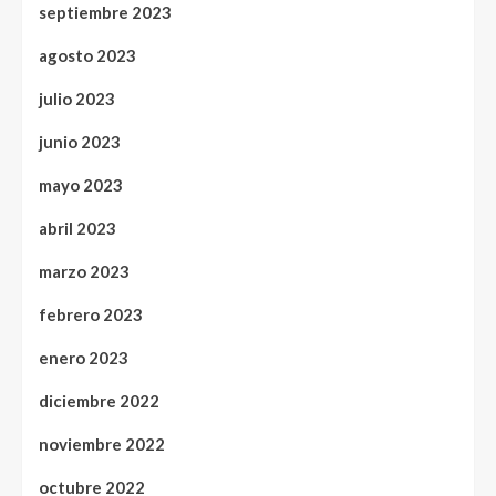
septiembre 2023
agosto 2023
julio 2023
junio 2023
mayo 2023
abril 2023
marzo 2023
febrero 2023
enero 2023
diciembre 2022
noviembre 2022
octubre 2022