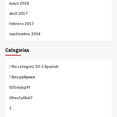
mayo 2018
abril 2017
febrero 2017
septiembre 2014
Categorías
! No category 10-2 Spanish
! Без рубрики
035vlybp9f
09en5a0h67
1