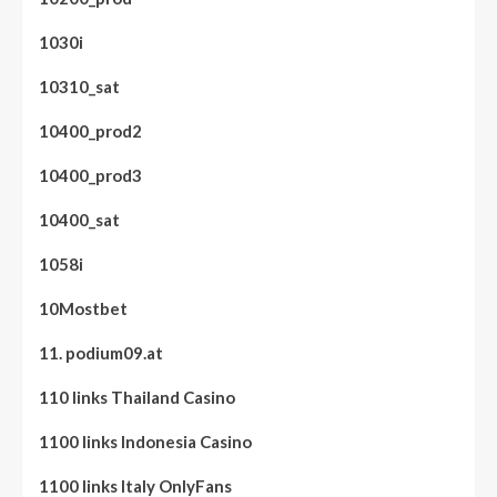
1030i
10310_sat
10400_prod2
10400_prod3
10400_sat
1058i
10Mostbet
11. podium09.at
110 links Thailand Casino
1100 links Indonesia Casino
1100 links Italy OnlyFans