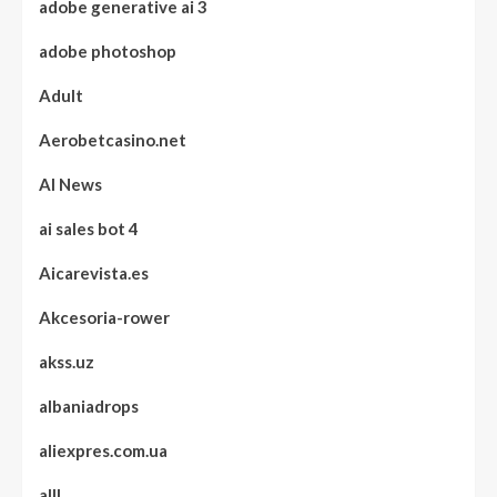
adobe generative ai 3
adobe photoshop
Adult
Aerobetcasino.net
AI News
ai sales bot 4
Aicarevista.es
Akcesoria-rower
akss.uz
albaniadrops
aliexpres.com.ua
alll