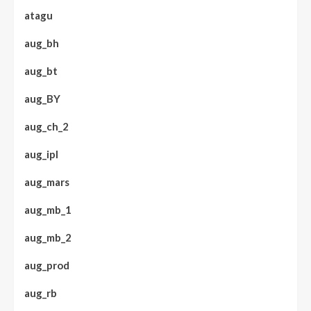
atagu
aug_bh
aug_bt
aug_BY
aug_ch_2
aug_ipl
aug_mars
aug_mb_1
aug_mb_2
aug_prod
aug_rb