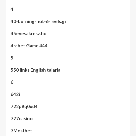
4
40-burning-hot-6-reels.gr
45evesakresz.hu
4rabet Game 444
5
550 links English talaria
6
642i
722p8q0xd4
777casino
7Mostbet