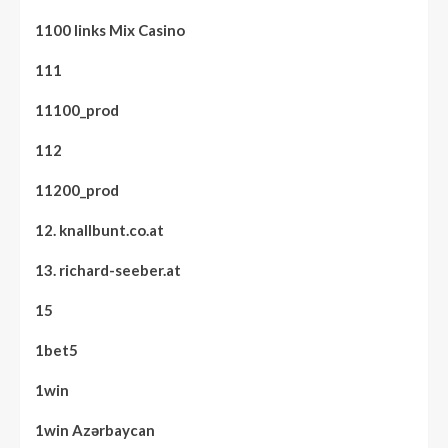
1100 links Mix Casino
111
11100_prod
112
11200_prod
12. knallbunt.co.at
13. richard-seeber.at
15
1bet5
1win
1win Azərbaycan