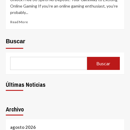
Online Gaming If you're an online gaming enthusiast, you're
probably...
Read
Read More
more
about
Unlock
Buscar
Free
30
Spins
No
Buscar
Deposit
Your
Gateway
to
Últimas Noticias
Exciting
Online
Gaming
Archivo
agosto 2026