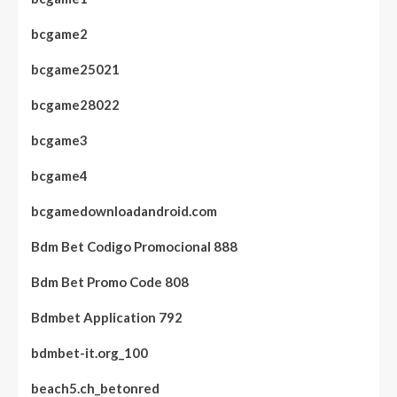
bcgame2
bcgame25021
bcgame28022
bcgame3
bcgame4
bcgamedownloadandroid.com
Bdm Bet Codigo Promocional 888
Bdm Bet Promo Code 808
Bdmbet Application 792
bdmbet-it.org_100
beach5.ch_betonred