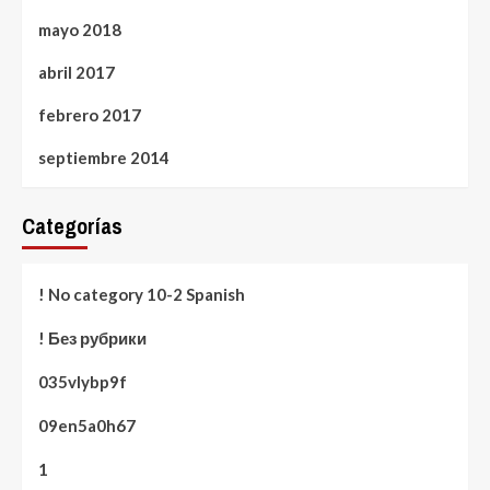
mayo 2018
abril 2017
febrero 2017
septiembre 2014
Categorías
! No category 10-2 Spanish
! Без рубрики
035vlybp9f
09en5a0h67
1