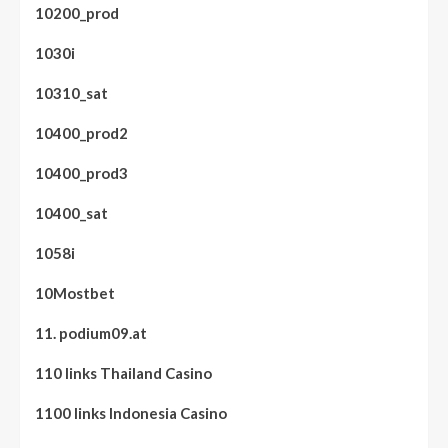
10200_prod
1030i
10310_sat
10400_prod2
10400_prod3
10400_sat
1058i
10Mostbet
11. podium09.at
110 links Thailand Casino
1100 links Indonesia Casino