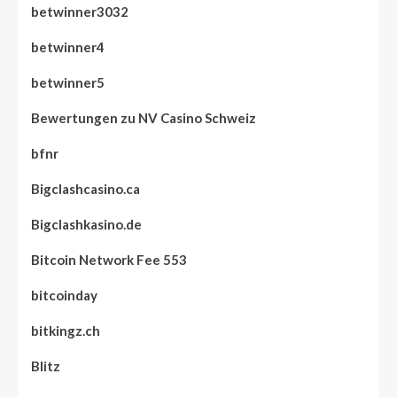
betwinner3032
betwinner4
betwinner5
Bewertungen zu NV Casino Schweiz
bfnr
Bigclashcasino.ca
Bigclashkasino.de
Bitcoin Network Fee 553
bitcoinday
bitkingz.ch
Blitz