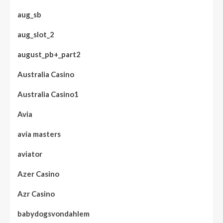
aug_sb
aug_slot_2
august_pb+_part2
Australia Casino
Australia Casino1
Avia
avia masters
aviator
Azer Casino
Azr Casino
babydogsvondahlem