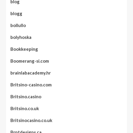
blog
blogg
bollullo
bolyhoska
Bookkeeping
Boomerang-si.com
brainlabacademy.hr
Britsino-casino.com
Britsino.casino
Britsino.co.uk
Britsinocasino.co.uk
Brntdesigns.ca