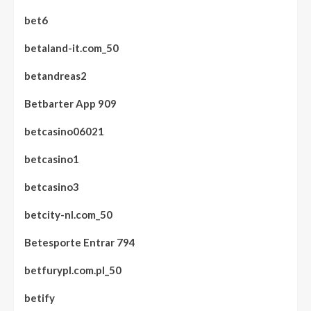
bet6
betaland-it.com_50
betandreas2
Betbarter App 909
betcasino06021
betcasino1
betcasino3
betcity-nl.com_50
Betesporte Entrar 794
betfurypl.com.pl_50
betify