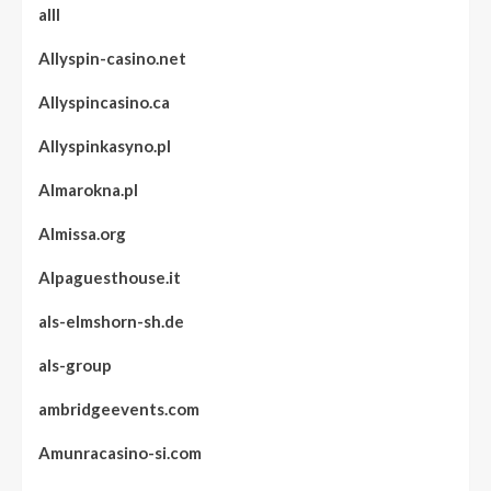
alll
Allyspin-casino.net
Allyspincasino.ca
Allyspinkasyno.pl
Almarokna.pl
Almissa.org
Alpaguesthouse.it
als-elmshorn-sh.de
als-group
ambridgeevents.com
Amunracasino-si.com