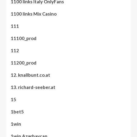
1100 links Italy OnlyFans
1100 links Mix Casino
111
11100_prod
112
11200_prod
12. knallbunt.co.at
13. richard-seeber.at
15
1bet5
1win
1win Azərbaycan