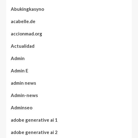
Abukingkasyno
acabelle.de
accionmad.org
Actualidad
Admin
Admin E
admin news
Admin-news
Adminseo
adobe generative ai 1
adobe generative ai 2