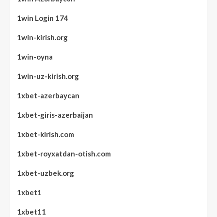
1win Login 174
1win-kirish.org
1win-oyna
1win-uz-kirish.org
1xbet-azerbaycan
1xbet-giris-azerbaijan
1xbet-kirish.com
1xbet-royxatdan-otish.com
1xbet-uzbek.org
1xbet1
1xbet11