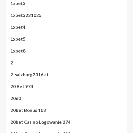
1xbet3
1xbet3231025
1xbet4
1xbet5
1xbet8
2
2. salzburg2016.at
20 Bet 974
2060
20bet Bonus 103
20bet Casino Logowanie 274