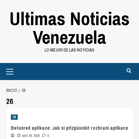
Saltar
Ultimas Noticias
al
contenido
Venezuela
LO MEJOR DE LAS NOTICIAS
Primary
Menu
INICIO
26
26
26
Betonred aplikace: Jak si přizpůsobit rozhraní aplikace
abril 28, 2025
0