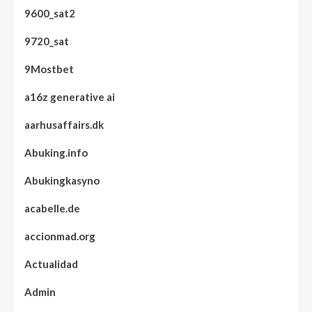
9600_sat2
9720_sat
9Mostbet
a16z generative ai
aarhusaffairs.dk
Abuking.info
Abukingkasyno
acabelle.de
accionmad.org
Actualidad
Admin