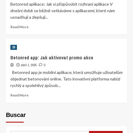
Betonred aplikace: Jak si přizpůsobit rozhraní aplikace V
dnešní době se běžně setkáváme s aplikacemi, které nám
usnadňují a zlepšují...
Read
Read More
more
about
Betonred
26
aplikace:
Jak
Betonred app: Jak aktivovat promo akce
si
abril 1, 2025
přizpůsobit
0
rozhraní
Betonred app je mobilní aplikace, která umožňuje uživatelům
aplikace
objednat betonování online. Tato inovativní platforma nabízí
rychlý a spolehlivý způsob...
Read
Read More
more
about
Betonred
Buscar
app:
Jak
aktivovat