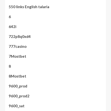
550 links English talaria
6
642i
722p8q0xd4
777casino
7Mostbet
8
8Mostbet
9600_prod
9600_prod2
9600_sat