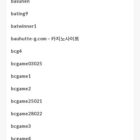
basunen
bating9
batwinner1
bauhutte-g.com – 카지노사이트
bcg4
bcgame03025
bcgame1
bcgame2
bcgame25021
bcgame28022
bcgame3
bcgame4