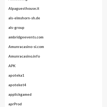
Alpaguesthouse.it
als-elmshorn-sh.de
als-group
ambridgeevents.com
Amunracasino-si.com
Amunracasino.info
APK
apoteka1
apoteket4
applickgamed
aprProd