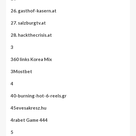
26. gasthof-kasern.at
27. salzburgtv.at
28. hackthecrisis.at
3
360 links Korea Mix
3Mostbet
4
40-burning-hot-6-reels.gr
45evesakresz.hu
4rabet Game 444
5