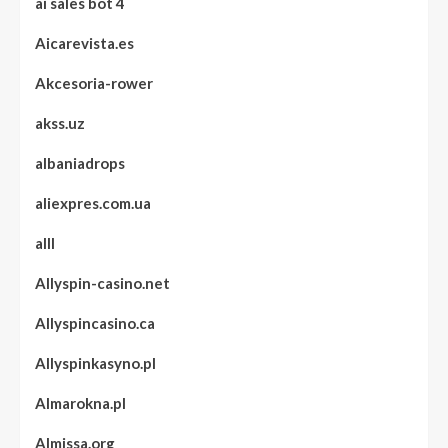
ai sales bot 4
Aicarevista.es
Akcesoria-rower
akss.uz
albaniadrops
aliexpres.com.ua
alll
Allyspin-casino.net
Allyspincasino.ca
Allyspinkasyno.pl
Almarokna.pl
Almissa.org