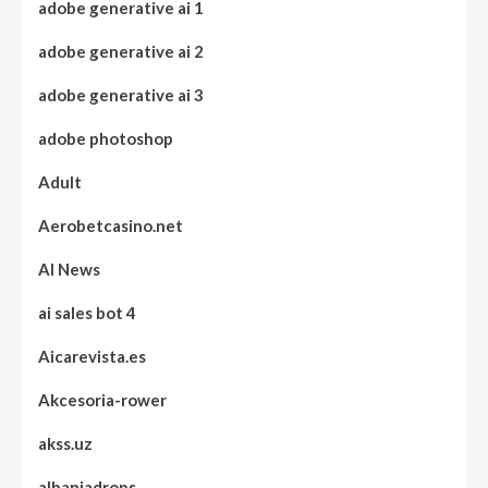
adobe generative ai 1
adobe generative ai 2
adobe generative ai 3
adobe photoshop
Adult
Aerobetcasino.net
AI News
ai sales bot 4
Aicarevista.es
Akcesoria-rower
akss.uz
albaniadrops