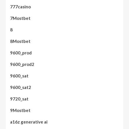
777casino
7Mostbet
8
8Mostbet
9600_prod
9600_prod2
9600_sat
9600_sat2
9720_sat
9Mostbet
a16z generative ai