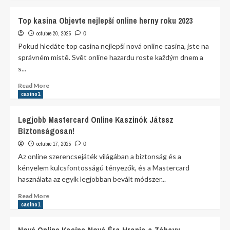
Wins
about
Casino
Understanding
Top kasina Objevte nejlepší online herny roku 2023
the
octubre 20, 2025
Big
0
Wins
Pokud hledáte top casina nejlepší nová online casina, jste na
Casino
správném místě. Svět online hazardu roste každým dnem a
Terms
s...
&
Conditions
Read
Read More
1680106547
more
casino1
about
Top
Legjobb Mastercard Online Kaszinók Játssz
kasina
Biztonságosan!
Objevte
nejlepší
octubre 17, 2025
0
online
Az online szerencsejáték világában a biztonság és a
herny
kényelem kulcsfontosságú tényezők, és a Mastercard
roku
használata az egyik legjobban bevált módszer...
2023
Read
Read More
more
casino1
about
Legjobb