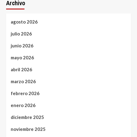
Archivo
agosto 2026
julio 2026
junio 2026
mayo 2026
abril 2026
marzo 2026
febrero 2026
enero 2026
diciembre 2025
noviembre 2025