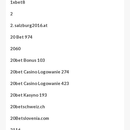
1xbet8
2
2. salzburg2016.at
20 Bet 974
2060
20bet Bonus 103
20bet Casino Logowanie 274
20bet Casino Logowanie 423
20bet Kasyno 193
20betschweiz.ch
20Betslovenia.com
2116