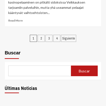
Gaming
kasinopelaaminen on pitkälti sidoksissa Veikkauksen
Exploring
tarjoamiin palveluihin, mutta yhä useammat pelaajat
7c77
kääntyvät vaihtoehtoisten...
Read
Read More
more
about
Kasinot
Posts
ilman
1
2
3
4
Siguiente
lisenssiä
pagination
Hyödyt
ja
Buscar
riskit
Buscar
Últimas Noticias