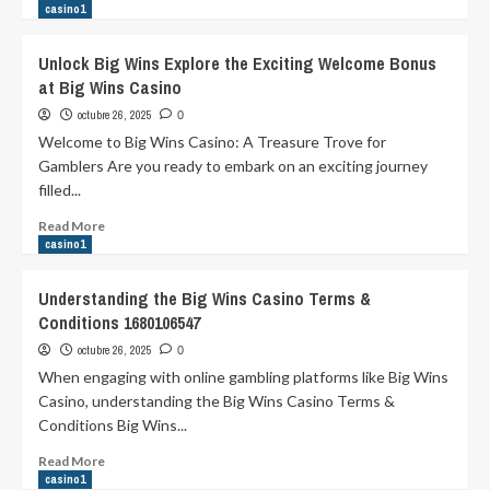
more
casino1
about
Mostbet
Unlock Big Wins Explore the Exciting Welcome Bonus
Tu
at Big Wins Casino
Guía
Completa
octubre 26, 2025
0
para
Welcome to Big Wins Casino: A Treasure Trove for
Apostar
Gamblers Are you ready to embark on an exciting journey
en
filled...
Línea
1777358063
Read
Read More
more
casino1
about
Unlock
Understanding the Big Wins Casino Terms &
Big
Conditions 1680106547
Wins
Explore
octubre 26, 2025
0
the
When engaging with online gambling platforms like Big Wins
Exciting
Casino, understanding the Big Wins Casino Terms &
Welcome
Conditions Big Wins...
Bonus
at
Read
Read More
Big
more
casino1