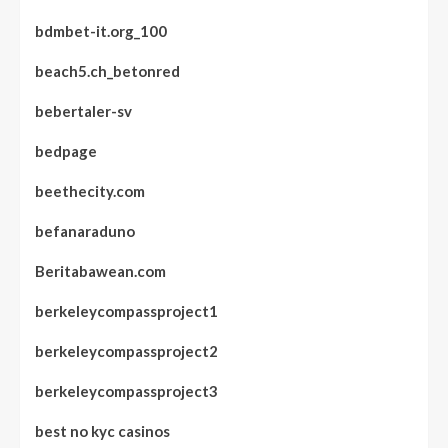
bdmbet-it.org_100
beach5.ch_betonred
bebertaler-sv
bedpage
beethecity.com
befanaraduno
Beritabawean.com
berkeleycompassproject1
berkeleycompassproject2
berkeleycompassproject3
best no kyc casinos