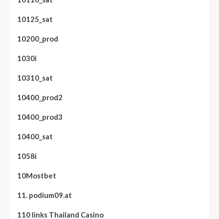
10125_sat
10200_prod
1030i
10310_sat
10400_prod2
10400_prod3
10400_sat
1058i
10Mostbet
11. podium09.at
110 links Thailand Casino