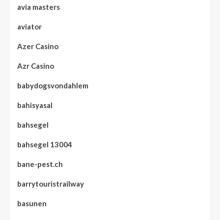
avia masters
aviator
Azer Casino
Azr Casino
babydogsvondahlem
bahisyasal
bahsegel
bahsegel 13004
bane-pest.ch
barrytouristrailway
basunen