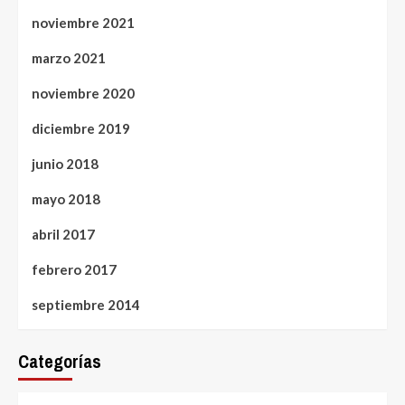
noviembre 2021
marzo 2021
noviembre 2020
diciembre 2019
junio 2018
mayo 2018
abril 2017
febrero 2017
septiembre 2014
Categorías