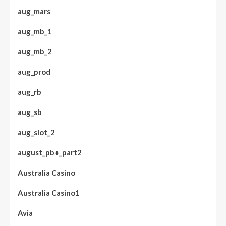
aug_mars
aug_mb_1
aug_mb_2
aug_prod
aug_rb
aug_sb
aug_slot_2
august_pb+_part2
Australia Casino
Australia Casino1
Avia