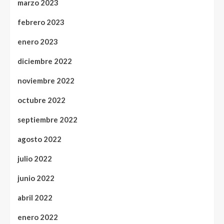
marzo 2023
febrero 2023
enero 2023
diciembre 2022
noviembre 2022
octubre 2022
septiembre 2022
agosto 2022
julio 2022
junio 2022
abril 2022
enero 2022