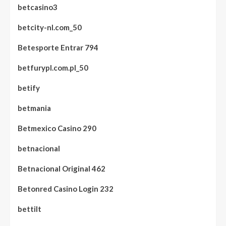
betcasino3
betcity-nl.com_50
Betesporte Entrar 794
betfurypl.com.pl_50
betify
betmania
Betmexico Casino 290
betnacional
Betnacional Original 462
Betonred Casino Login 232
bettilt