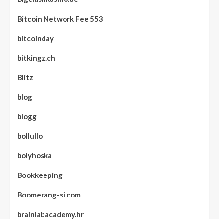
Bitcoin Network Fee 553
bitcoinday
bitkingz.ch
Blitz
blog
blogg
bollullo
bolyhoska
Bookkeeping
Boomerang-si.com
brainlabacademy.hr