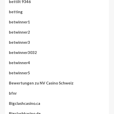
bettilt 9346
betting
betwinner1
betwinner2
betwinner3
betwinner3032
betwinner4
betwinner5
Bewertungen zu NV Casino Schweiz
bfnr
Bigclashcasino.ca
Bigclashkasino.de