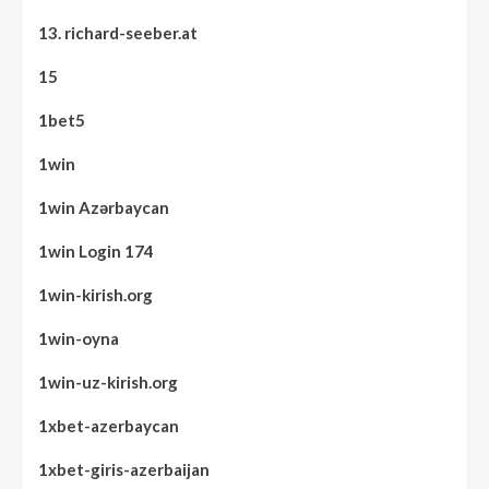
13. richard-seeber.at
15
1bet5
1win
1win Azərbaycan
1win Login 174
1win-kirish.org
1win-oyna
1win-uz-kirish.org
1xbet-azerbaycan
1xbet-giris-azerbaijan