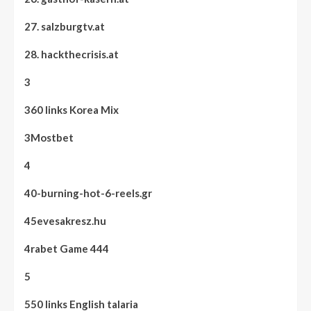
27. salzburgtv.at
28. hackthecrisis.at
3
360 links Korea Mix
3Mostbet
4
40-burning-hot-6-reels.gr
45evesakresz.hu
4rabet Game 444
5
550 links English talaria