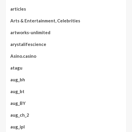
articles
Arts & Entertainment, Celebrities
artworks-unlimited
arystalifescience
Asino.casino
atagu
aug_bh
aug_bt
aug_BY
aug_ch_2
aug_ipl