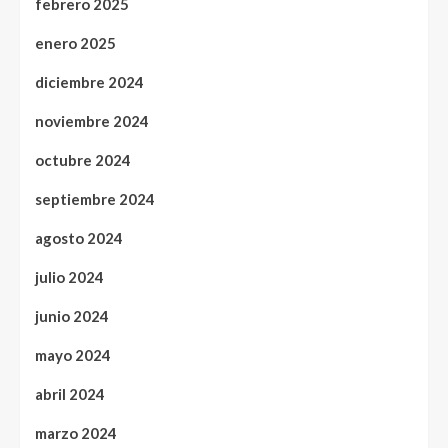
febrero 2025
enero 2025
diciembre 2024
noviembre 2024
octubre 2024
septiembre 2024
agosto 2024
julio 2024
junio 2024
mayo 2024
abril 2024
marzo 2024