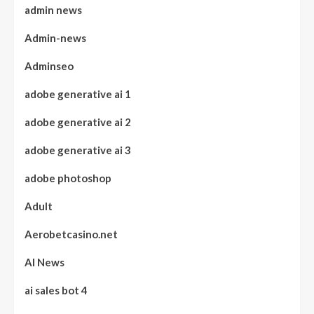
admin news
Admin-news
Adminseo
adobe generative ai 1
adobe generative ai 2
adobe generative ai 3
adobe photoshop
Adult
Aerobetcasino.net
AI News
ai sales bot 4