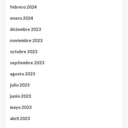
febrero 2024
enero 2024
diciembre 2023
noviembre 2023
octubre 2023
septiembre 2023
agosto 2023
julio 2023
junio 2023
mayo 2023
abril 2023