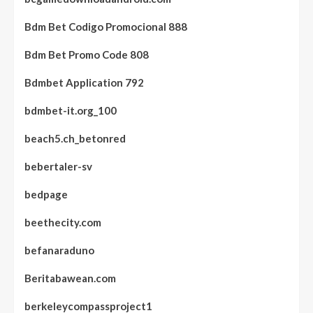
Bdm Bet Codigo Promocional 888
Bdm Bet Promo Code 808
Bdmbet Application 792
bdmbet-it.org_100
beach5.ch_betonred
bebertaler-sv
bedpage
beethecity.com
befanaraduno
Beritabawean.com
berkeleycompassproject1