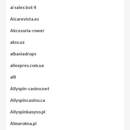
ai sales bot 4
Aicarevista.es
Akcesoria-rower
akss.uz
albaniadrops
aliexpres.com.ua
alll
Allyspin-casino.net
Allyspincasino.ca
Allyspinkasyno.pl
Almarokna.pl