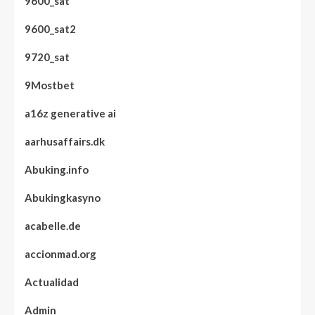
9600_sat
9600_sat2
9720_sat
9Mostbet
a16z generative ai
aarhusaffairs.dk
Abuking.info
Abukingkasyno
acabelle.de
accionmad.org
Actualidad
Admin