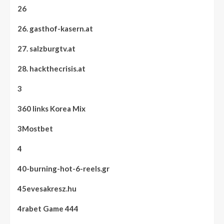
26
26. gasthof-kasern.at
27. salzburgtv.at
28. hackthecrisis.at
3
360 links Korea Mix
3Mostbet
4
40-burning-hot-6-reels.gr
45evesakresz.hu
4rabet Game 444