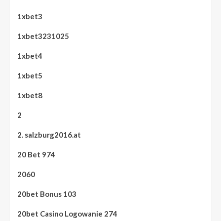
1xbet3
1xbet3231025
1xbet4
1xbet5
1xbet8
2
2. salzburg2016.at
20 Bet 974
2060
20bet Bonus 103
20bet Casino Logowanie 274