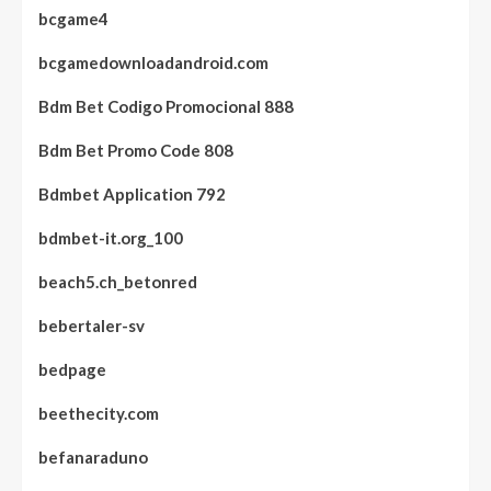
bcgame4
bcgamedownloadandroid.com
Bdm Bet Codigo Promocional 888
Bdm Bet Promo Code 808
Bdmbet Application 792
bdmbet-it.org_100
beach5.ch_betonred
bebertaler-sv
bedpage
beethecity.com
befanaraduno