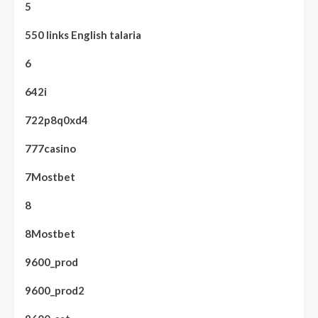
5
550 links English talaria
6
642i
722p8q0xd4
777casino
7Mostbet
8
8Mostbet
9600_prod
9600_prod2