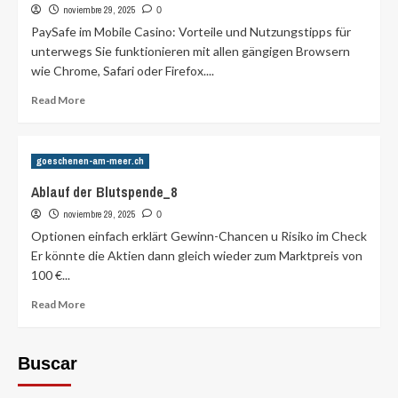
noviembre 29, 2025
0
PaySafe im Mobile Casino: Vorteile und Nutzungstipps für
unterwegs Sie funktionieren mit allen gängigen Browsern
wie Chrome, Safari oder Firefox....
Read
Read More
more
about
Mobile
goeschenen-am-meer.ch
Casinos
in
Ablauf der Blutspende_8
Deutschland
noviembre 29, 2025
Vorteile
0
für
Optionen einfach erklärt Gewinn-Chancen u Risiko im Check
unterwegs
Er könnte die Aktien dann gleich wieder zum Marktpreis von
nutzende
100 €...
Spieler_4
Read
Read More
more
about
Ablauf
Buscar
der
Blutspende_8