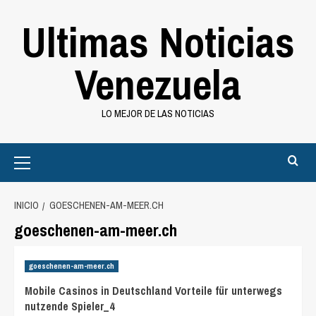
Saltar
Ultimas Noticias
al
contenido
Venezuela
LO MEJOR DE LAS NOTICIAS
Primary
Menu
INICIO
GOESCHENEN-AM-MEER.CH
goeschenen-am-meer.ch
goeschenen-am-meer.ch
Mobile Casinos in Deutschland Vorteile für unterwegs
nutzende Spieler_4