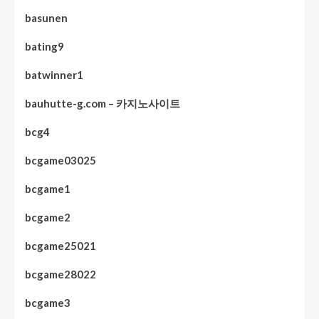
basunen
bating9
batwinner1
bauhutte-g.com – 카지노사이트
bcg4
bcgame03025
bcgame1
bcgame2
bcgame25021
bcgame28022
bcgame3