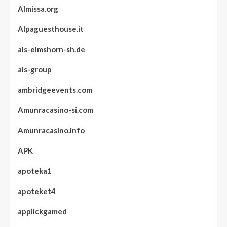
Almissa.org
Alpaguesthouse.it
als-elmshorn-sh.de
als-group
ambridgeevents.com
Amunracasino-si.com
Amunracasino.info
APK
apoteka1
apoteket4
applickgamed