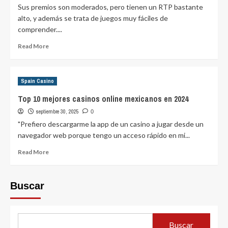
Sus premios son moderados, pero tienen un RTP bastante
alto, y además se trata de juegos muy fáciles de
comprender....
Read
Read More
more
about
Guía
Spain Casino
completa
y
Top 10 mejores casinos online mexicanos en 2024
segura
septiembre 30, 2025
para
0
jugar
"Prefiero descargarme la app de un casino a jugar desde un
sin
navegador web porque tengo un acceso rápido en mi...
límites
Read
Read More
more
about
Top
Buscar
10
mejores
casinos
online
Buscar
mexicanos