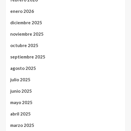
enero 2026
diciembre 2025
noviembre 2025
octubre 2025
septiembre 2025
agosto 2025
julio 2025
junio 2025
mayo 2025
abril 2025
marzo 2025