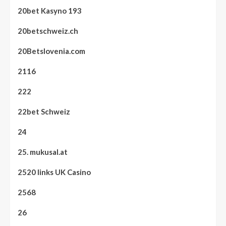
20bet Kasyno 193
20betschweiz.ch
20Betslovenia.com
2116
222
22bet Schweiz
24
25. mukusal.at
2520 links UK Casino
2568
26