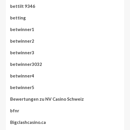
bettilt 9346
betting
betwinner1
betwinner2
betwinner3
betwinner3032
betwinner4
betwinner5
Bewertungen zu NV Casino Schweiz
bfnr
Bigclashcasino.ca