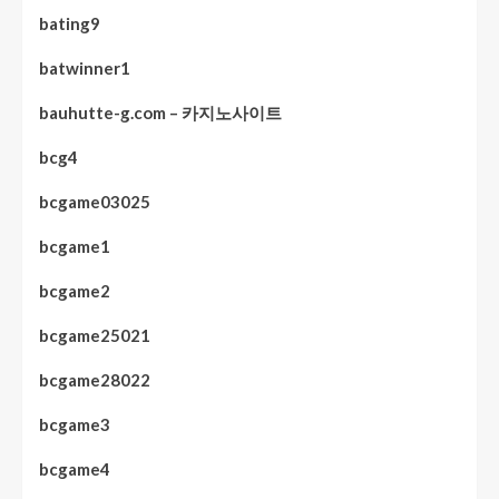
bating9
batwinner1
bauhutte-g.com – 카지노사이트
bcg4
bcgame03025
bcgame1
bcgame2
bcgame25021
bcgame28022
bcgame3
bcgame4