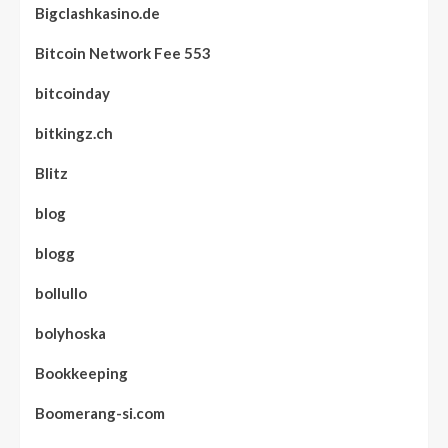
Bigclashkasino.de
Bitcoin Network Fee 553
bitcoinday
bitkingz.ch
Blitz
blog
blogg
bollullo
bolyhoska
Bookkeeping
Boomerang-si.com