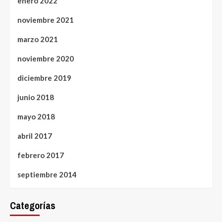
enero 2022
noviembre 2021
marzo 2021
noviembre 2020
diciembre 2019
junio 2018
mayo 2018
abril 2017
febrero 2017
septiembre 2014
Categorías