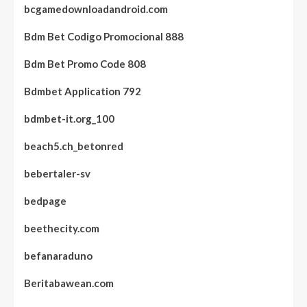
bcgamedownloadandroid.com
Bdm Bet Codigo Promocional 888
Bdm Bet Promo Code 808
Bdmbet Application 792
bdmbet-it.org_100
beach5.ch_betonred
bebertaler-sv
bedpage
beethecity.com
befanaraduno
Beritabawean.com