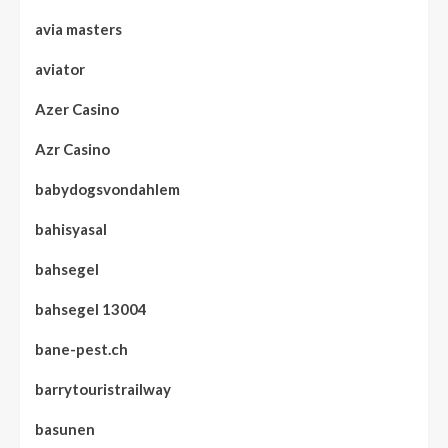
avia masters
aviator
Azer Casino
Azr Casino
babydogsvondahlem
bahisyasal
bahsegel
bahsegel 13004
bane-pest.ch
barrytouristrailway
basunen