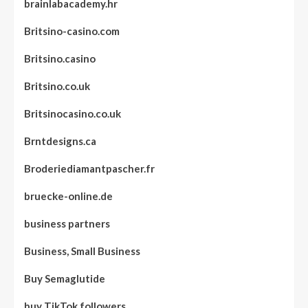
brainlabacademy.hr
Britsino-casino.com
Britsino.casino
Britsino.co.uk
Britsinocasino.co.uk
Brntdesigns.ca
Broderiediamantpascher.fr
bruecke-online.de
business partners
Business, Small Business
Buy Semaglutide
buy TikTok followers