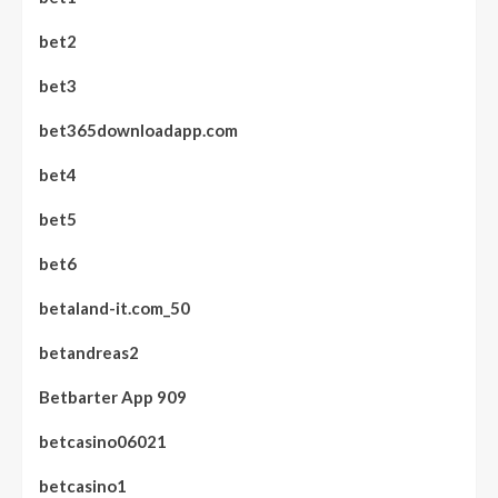
bet2
bet3
bet365downloadapp.com
bet4
bet5
bet6
betaland-it.com_50
betandreas2
Betbarter App 909
betcasino06021
betcasino1