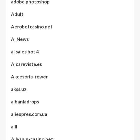
adobe photoshop
Adult
Aerobetcasino.net
AI News
ai sales bot 4
Aicarevista.es
Akcesoria-rower
akss.uz
albaniadrops
aliexpres.com.ua
alll
Allyspin-casino.net