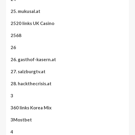
25. mukusal.at
2520 links UK Casino
2568
26
26. gasthof-kasern.at
27. salzburgtv.at
28. hackthecrisis.at
3
360 links Korea Mix
3Mostbet
4