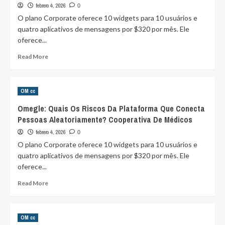
febrero 4, 2026
0
O plano Corporate oferece 10 widgets para 10 usuários e
quatro aplicativos de mensagens por $320 por mês. Ele
oferece...
Read
Read More
more
about
Omegle:
OM cc
Quais
Os
Omegle: Quais Os Riscos Da Plataforma Que Conecta
Riscos
Pessoas Aleatoriamente? Cooperativa De Médicos
Da
Plataforma
febrero 4, 2026
0
Que
O plano Corporate oferece 10 widgets para 10 usuários e
Conecta
quatro aplicativos de mensagens por $320 por mês. Ele
Pessoas
oferece...
Aleatoriamente?
Cooperativa
Read
Read More
De
more
Médicos
about
Omegle:
OM cc
Quais