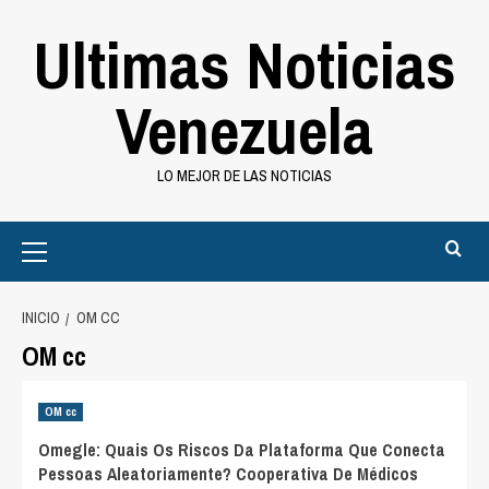
Saltar
Ultimas Noticias
al
contenido
Venezuela
LO MEJOR DE LAS NOTICIAS
Primary
Menu
INICIO
OM CC
OM cc
OM cc
Omegle: Quais Os Riscos Da Plataforma Que Conecta
Pessoas Aleatoriamente? Cooperativa De Médicos