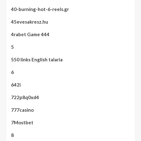
40-burning-hot-6-reels.gr
45evesakresz.hu
4rabet Game 444
5
550 links English talaria
6
642i
722p8q0xd4
777casino
7Mostbet
8