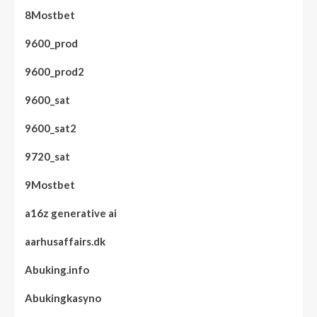
8Mostbet
9600_prod
9600_prod2
9600_sat
9600_sat2
9720_sat
9Mostbet
a16z generative ai
aarhusaffairs.dk
Abuking.info
Abukingkasyno