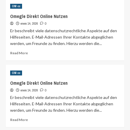
Chat Anonime Online
OM cc
Italiane:
Le
Omegle Direkt Online Nutzen
Migliori
enero 14, 2026
App,
0
Telegram
Er beschreibt viele datenschutzrechtliche Aspekte auf den
Hilfeseiten. E-Mail-Adressen Ihrer Kontakte abgeglichen
werden, um Freunde zu finden. Hierzu werden die...
Read
Read More
more
about
Omegle
OM cc
Direkt
Online
Omegle Direkt Online Nutzen
Nutzen
enero 14, 2026
0
Er beschreibt viele datenschutzrechtliche Aspekte auf den
Hilfeseiten. E-Mail-Adressen Ihrer Kontakte abgeglichen
werden, um Freunde zu finden. Hierzu werden die...
Read
Read More
more
about