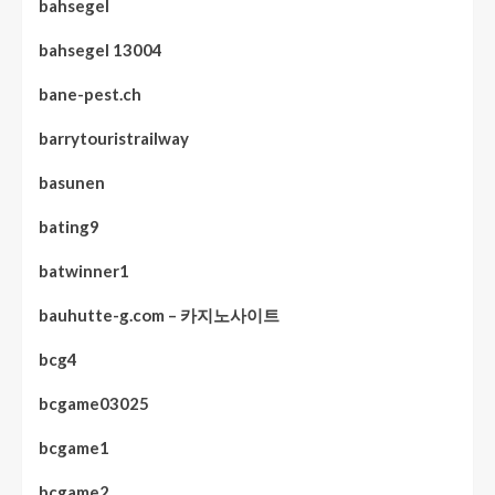
bahsegel
bahsegel 13004
bane-pest.ch
barrytouristrailway
basunen
bating9
batwinner1
bauhutte-g.com – 카지노사이트
bcg4
bcgame03025
bcgame1
bcgame2