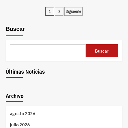
Omegle
Posts
Direkt
1
2
Siguiente
Online
pagination
Nutzen
Buscar
Buscar
Últimas Noticias
Archivo
agosto 2026
julio 2026