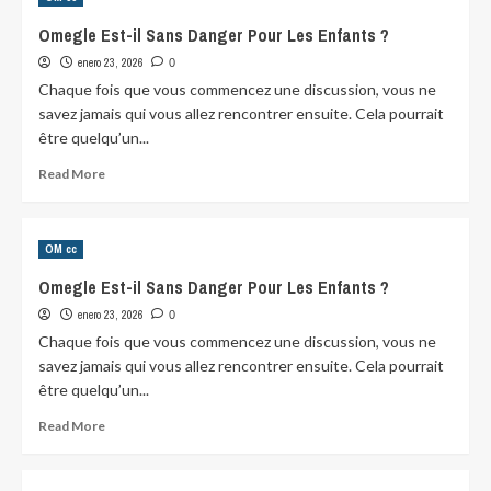
Tendencia
De
Omegle Est-il Sans Danger Pour Les Enfants ?
Nuestro
enero 23, 2026
Tiempo:
0
Encontrar
Chaque fois que vous commencez une discussion, vous ne
Pareja
savez jamais qui vous allez rencontrer ensuite. Cela pourrait
En
être quelqu’un...
Videochats
Aleatorios
Read
Read More
more
about
Omegle
OM cc
Est-
il
Omegle Est-il Sans Danger Pour Les Enfants ?
Sans
enero 23, 2026
Danger
0
Pour
Chaque fois que vous commencez une discussion, vous ne
Les
savez jamais qui vous allez rencontrer ensuite. Cela pourrait
Enfants
être quelqu’un...
?
Read
Read More
more
about
Omegle