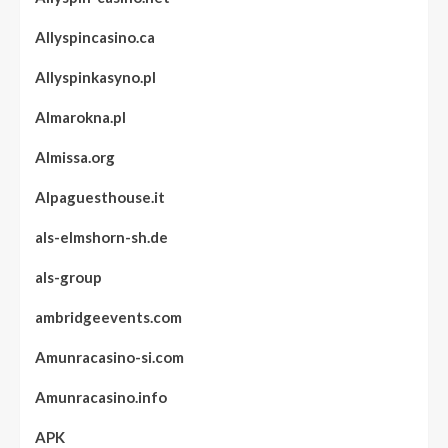
Allyspincasino.ca
Allyspinkasyno.pl
Almarokna.pl
Almissa.org
Alpaguesthouse.it
als-elmshorn-sh.de
als-group
ambridgeevents.com
Amunracasino-si.com
Amunracasino.info
APK