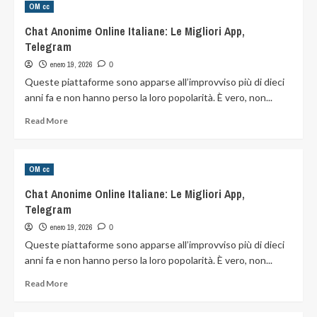
OM cc
Est-
il
Chat Anonime Online Italiane: Le Migliori App,
Sans
Telegram
Danger
Pour
enero 19, 2026
0
Les
Queste piattaforme sono apparse all’improvviso più di dieci
Enfants
anni fa e non hanno perso la loro popolarità. È vero, non...
?
Read
Read More
more
about
Chat Anonime Online
OM cc
Italiane:
Le
Chat Anonime Online Italiane: Le Migliori App,
Migliori
Telegram
App,
Telegram
enero 19, 2026
0
Queste piattaforme sono apparse all’improvviso più di dieci
anni fa e non hanno perso la loro popolarità. È vero, non...
Read
Read More
more
about