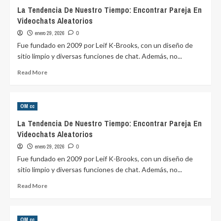
Os
La Tendencia De Nuestro Tiempo: Encontrar Pareja En
Riscos
Videochats Aleatorios
Da
Plataforma
enero 29, 2026
0
Que
Fue fundado en 2009 por Leif K-Brooks, con un diseño de
Conecta
sitio limpio y diversas funciones de chat. Además, no...
Pessoas
Aleatoriamente?
Read
Read More
Cooperativa
more
De
about
Médicos
La
OM cc
Tendencia
De
La Tendencia De Nuestro Tiempo: Encontrar Pareja En
Nuestro
Videochats Aleatorios
Tiempo:
Encontrar
enero 29, 2026
0
Pareja
Fue fundado en 2009 por Leif K-Brooks, con un diseño de
En
sitio limpio y diversas funciones de chat. Además, no...
Videochats
Aleatorios
Read
Read More
more
about
La
OM cc