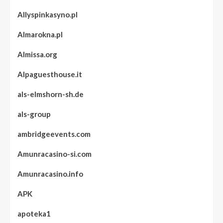
Allyspinkasyno.pl
Almarokna.pl
Almissa.org
Alpaguesthouse.it
als-elmshorn-sh.de
als-group
ambridgeevents.com
Amunracasino-si.com
Amunracasino.info
APK
apoteka1