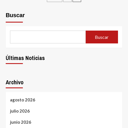
Greatest
pagination
Random
Video
Buscar
Chat
Sites
To
Meet
Buscar
New
People
Últimas Noticias
Archivo
agosto 2026
julio 2026
junio 2026