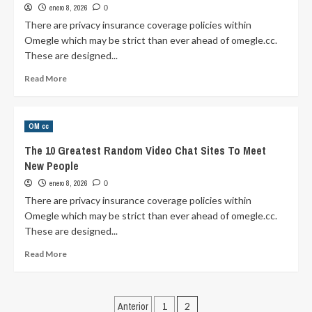
enero 8, 2026
0
There are privacy insurance coverage policies within
Omegle which may be strict than ever ahead of omegle.cc.
These are designed...
Read
Read More
more
about
The
OM cc
10
Greatest
The 10 Greatest Random Video Chat Sites To Meet
Random
New People
Video
Chat
enero 8, 2026
0
Sites
There are privacy insurance coverage policies within
To
Omegle which may be strict than ever ahead of omegle.cc.
Meet
These are designed...
New
People
Read
Read More
more
about
The
Posts
10
Anterior
1
2