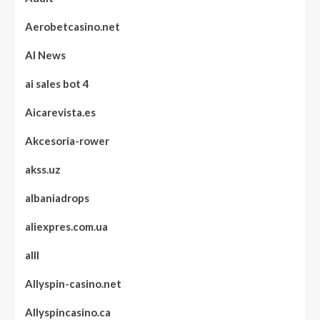
Aerobetcasino.net
AI News
ai sales bot 4
Aicarevista.es
Akcesoria-rower
akss.uz
albaniadrops
aliexpres.com.ua
alll
Allyspin-casino.net
Allyspincasino.ca