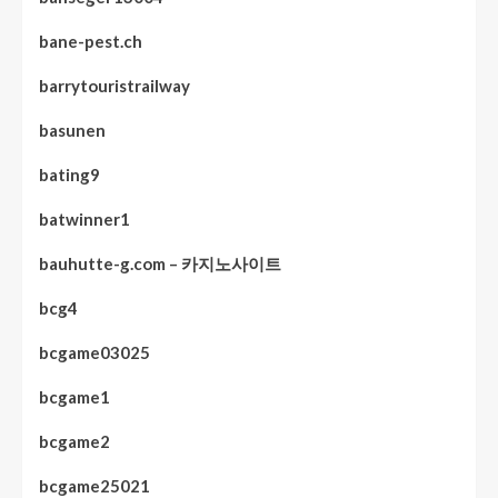
bane-pest.ch
barrytouristrailway
basunen
bating9
batwinner1
bauhutte-g.com – 카지노사이트
bcg4
bcgame03025
bcgame1
bcgame2
bcgame25021