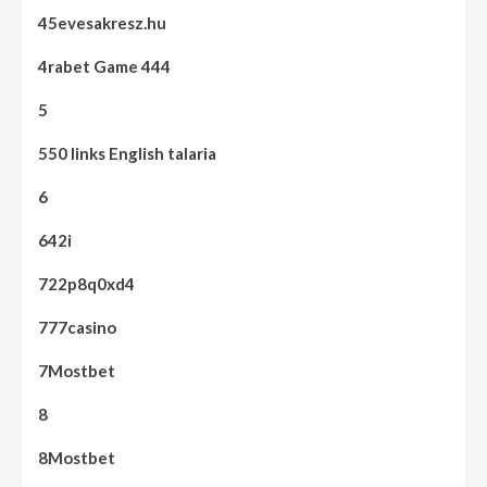
45evesakresz.hu
4rabet Game 444
5
550 links English talaria
6
642i
722p8q0xd4
777casino
7Mostbet
8
8Mostbet