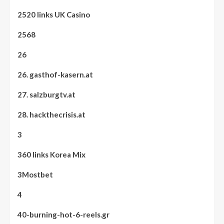
2520 links UK Casino
2568
26
26. gasthof-kasern.at
27. salzburgtv.at
28. hackthecrisis.at
3
360 links Korea Mix
3Mostbet
4
40-burning-hot-6-reels.gr