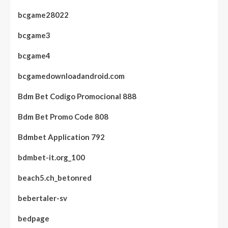
bcgame28022
bcgame3
bcgame4
bcgamedownloadandroid.com
Bdm Bet Codigo Promocional 888
Bdm Bet Promo Code 808
Bdmbet Application 792
bdmbet-it.org_100
beach5.ch_betonred
bebertaler-sv
bedpage