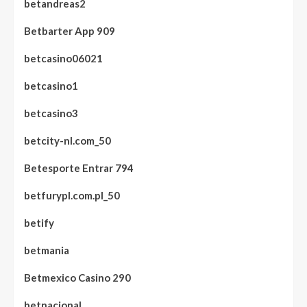
betandreas2
Betbarter App 909
betcasino06021
betcasino1
betcasino3
betcity-nl.com_50
Betesporte Entrar 794
betfurypl.com.pl_50
betify
betmania
Betmexico Casino 290
betnacional