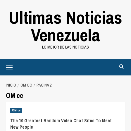
Saltar
Ultimas Noticias
al
contenido
Venezuela
LO MEJOR DE LAS NOTICIAS
Primary
Menu
INICIO
OM CC
PÁGINA 2
OM cc
OM cc
The 10 Greatest Random Video Chat Sites To Meet
New People