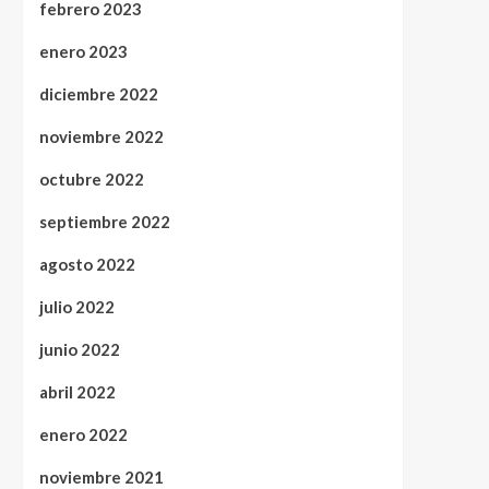
febrero 2023
enero 2023
diciembre 2022
noviembre 2022
octubre 2022
septiembre 2022
agosto 2022
julio 2022
junio 2022
abril 2022
enero 2022
noviembre 2021