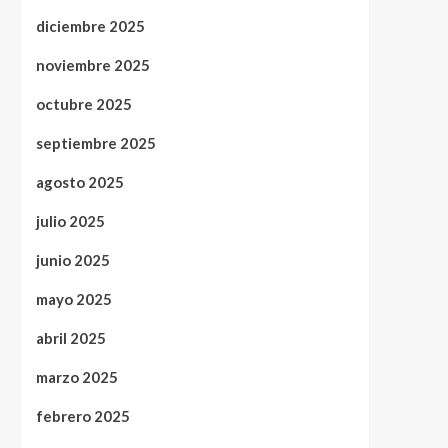
diciembre 2025
noviembre 2025
octubre 2025
septiembre 2025
agosto 2025
julio 2025
junio 2025
mayo 2025
abril 2025
marzo 2025
febrero 2025