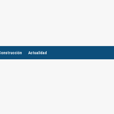
Construcción
Actualidad