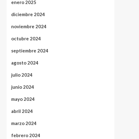
enero 2025
diciembre 2024
noviembre 2024
octubre 2024
septiembre 2024
agosto 2024
julio 2024
junio 2024
mayo 2024
abril 2024
marzo 2024
febrero 2024