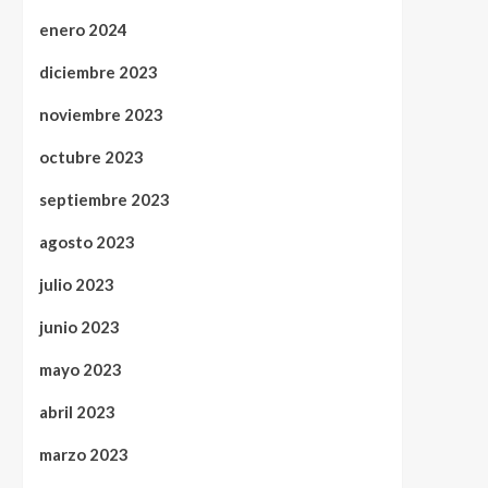
enero 2024
diciembre 2023
noviembre 2023
octubre 2023
septiembre 2023
agosto 2023
julio 2023
junio 2023
mayo 2023
abril 2023
marzo 2023