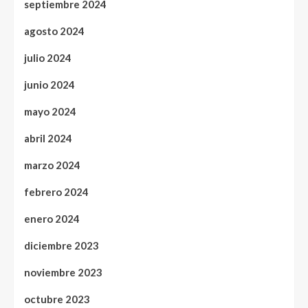
septiembre 2024
agosto 2024
julio 2024
junio 2024
mayo 2024
abril 2024
marzo 2024
febrero 2024
enero 2024
diciembre 2023
noviembre 2023
octubre 2023