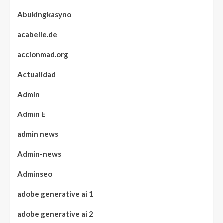
Abukingkasyno
acabelle.de
accionmad.org
Actualidad
Admin
Admin E
admin news
Admin-news
Adminseo
adobe generative ai 1
adobe generative ai 2