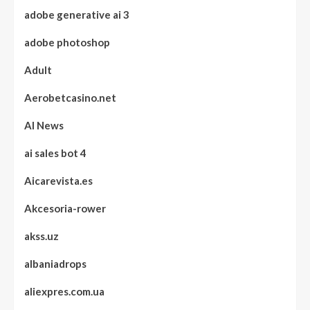
adobe generative ai 3
adobe photoshop
Adult
Aerobetcasino.net
AI News
ai sales bot 4
Aicarevista.es
Akcesoria-rower
akss.uz
albaniadrops
aliexpres.com.ua