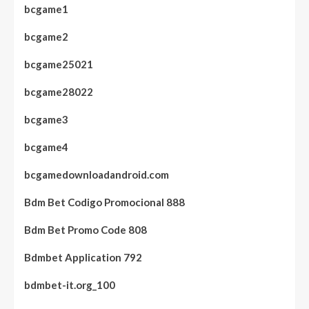
bcgame1
bcgame2
bcgame25021
bcgame28022
bcgame3
bcgame4
bcgamedownloadandroid.com
Bdm Bet Codigo Promocional 888
Bdm Bet Promo Code 808
Bdmbet Application 792
bdmbet-it.org_100