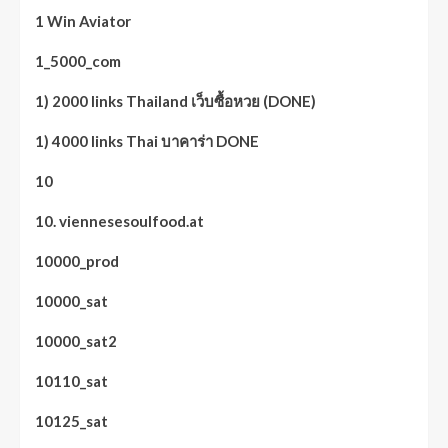
1 Win Aviator
1_5000_com
1) 2000 links Thailand เว็บซื้อหวย (DONE)
1) 4000 links Thai บาคาร่า DONE
10
10. viennesesoulfood.at
10000_prod
10000_sat
10000_sat2
10110_sat
10125_sat