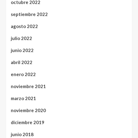
octubre 2022
septiembre 2022
agosto 2022
julio 2022
junio 2022
abril 2022
enero 2022
noviembre 2021
marzo 2021
noviembre 2020
diciembre 2019
junio 2018