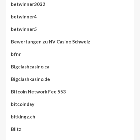
betwinner3032
betwinner4
betwinner5
Bewertungen zu NV Casino Schweiz
bfnr
Bigclashcasino.ca
Bigclashkasino.de
Bitcoin Network Fee 553
bitcoinday
bitkingz.ch
Blitz