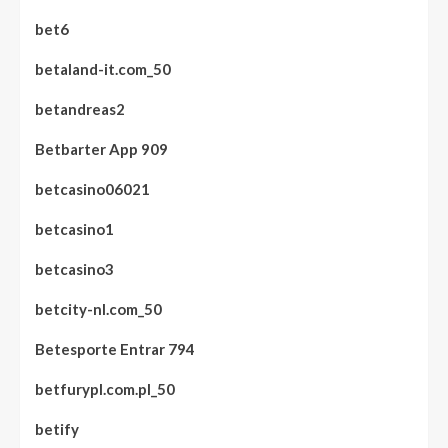
bet6
betaland-it.com_50
betandreas2
Betbarter App 909
betcasino06021
betcasino1
betcasino3
betcity-nl.com_50
Betesporte Entrar 794
betfurypl.com.pl_50
betify