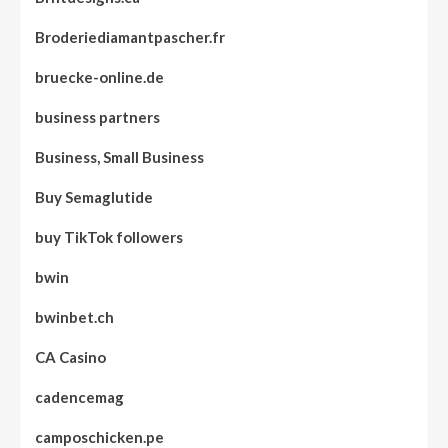
Broderiediamantpascher.fr
bruecke-online.de
business partners
Business, Small Business
Buy Semaglutide
buy TikTok followers
bwin
bwinbet.ch
CA Casino
cadencemag
camposchicken.pe