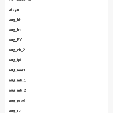
atagu
aug_bh
aug_bt
aug_BY
aug_ch_2
aug_ipl
aug_mars
aug_mb_1
aug_mb_2
aug_prod
aug_rb