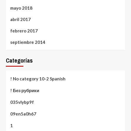
mayo 2018
abril 2017
febrero 2017
septiembre 2014
Categorías
! No category 10-2 Spanish
! Без рубрики
035vlybp9f
09en5a0h67
1