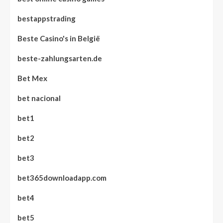
bestappstrading
Beste Casino's in België
beste-zahlungsarten.de
Bet Mex
bet nacional
bet1
bet2
bet3
bet365downloadapp.com
bet4
bet5