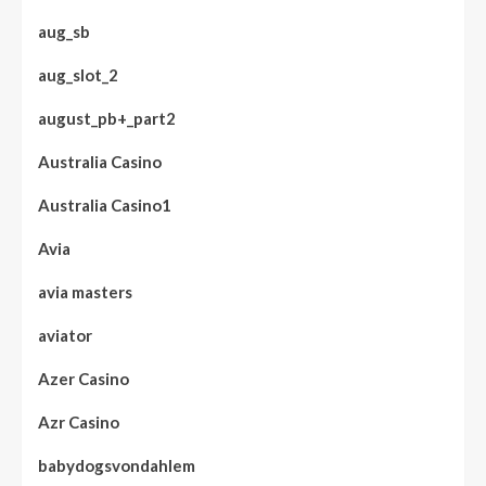
aug_sb
aug_slot_2
august_pb+_part2
Australia Casino
Australia Casino1
Avia
avia masters
aviator
Azer Casino
Azr Casino
babydogsvondahlem