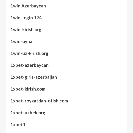
1win Azərbaycan
1win Login 174
1win-kirish.org
1win-oyna
1win-uz-kirish.org
1xbet-azerbaycan
1xbet-giris-azerbaijan
1xbet-kirish.com
1xbet-royxatdan-otish.com
1xbet-uzbek.org
1xbet1