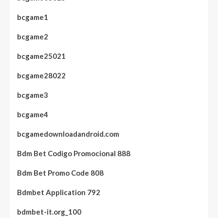
bcgame1
bcgame2
bcgame25021
bcgame28022
bcgame3
bcgame4
bcgamedownloadandroid.com
Bdm Bet Codigo Promocional 888
Bdm Bet Promo Code 808
Bdmbet Application 792
bdmbet-it.org_100