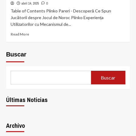
abril 14, 2025
0
Table of Contents Plinko Pareri - Descoperă Ce Spun
Jucătorii despre Jocul de Noroc Plinko Experiența
Utilizatorilor cu Mecanismul de...
Read
Read More
more
about
Plinko
Buscar
Pareri
–
Descoperă
Ce
Buscar
Spun
Jucătorii
despre
Jocul
Últimas Noticias
de
Noroc
Plinko
Archivo