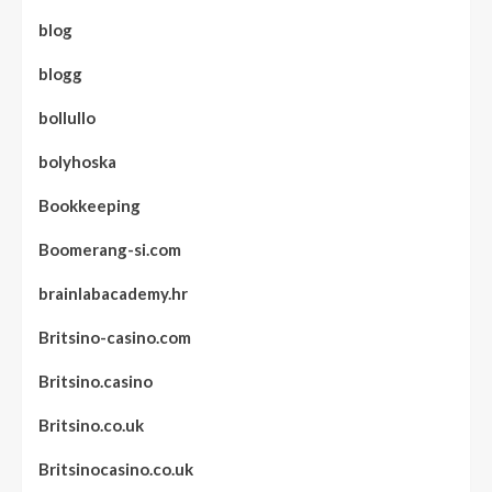
blog
blogg
bollullo
bolyhoska
Bookkeeping
Boomerang-si.com
brainlabacademy.hr
Britsino-casino.com
Britsino.casino
Britsino.co.uk
Britsinocasino.co.uk