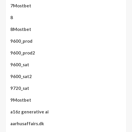
7Mostbet
8
8Mostbet
9600_prod
9600_prod2
9600_sat
9600_sat2
9720_sat
9Mostbet
a16z generative ai
aarhusaffairs.dk