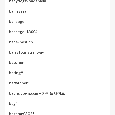
babydogsvondahlem
bahisyasal
bahsegel
bahsegel 13004
bane-pest.ch
barrytouristrailway
basunen
bating9
batwinner1
bauhutte-g.com – 카지노사이트
bcg4
bcgame03025