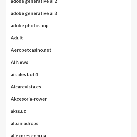
adobe generative ai 2
adobe generative ai 3
adobe photoshop
Adult
Aerobetcasino.net
AI News
ai sales bot 4
Aicarevista.es
Akcesoria-rower
akss.uz
albaniadrops
aliexpres.com.ua