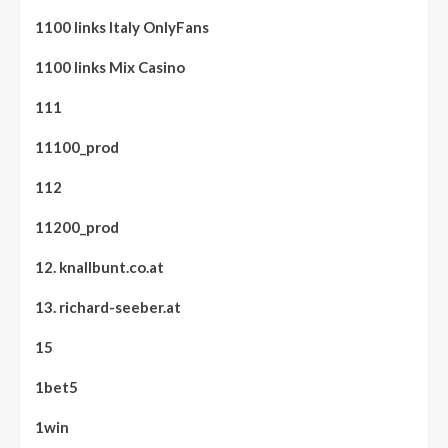
1100 links Italy OnlyFans
1100 links Mix Casino
111
11100_prod
112
11200_prod
12. knallbunt.co.at
13. richard-seeber.at
15
1bet5
1win