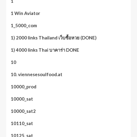
1
1 Win Aviator
1_5000_com
1) 2000 links Thailand เว็บซื้อหวย (DONE)
1) 4000 links Thai บาคาร่า DONE
10
10. viennesesoulfood.at
10000_prod
10000_sat
10000_sat2
10110_sat
10125_sat