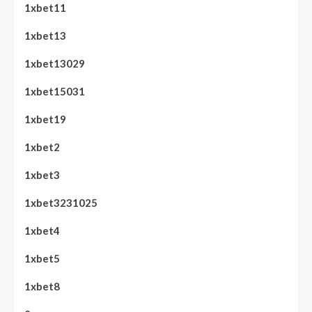
1xbet11
1xbet13
1xbet13029
1xbet15031
1xbet19
1xbet2
1xbet3
1xbet3231025
1xbet4
1xbet5
1xbet8