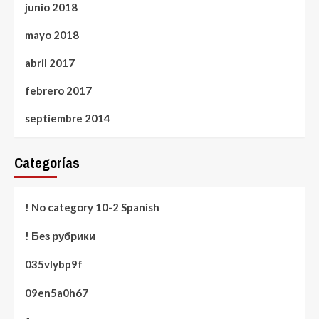
junio 2018
mayo 2018
abril 2017
febrero 2017
septiembre 2014
Categorías
! No category 10-2 Spanish
! Без рубрики
035vlybp9f
09en5a0h67