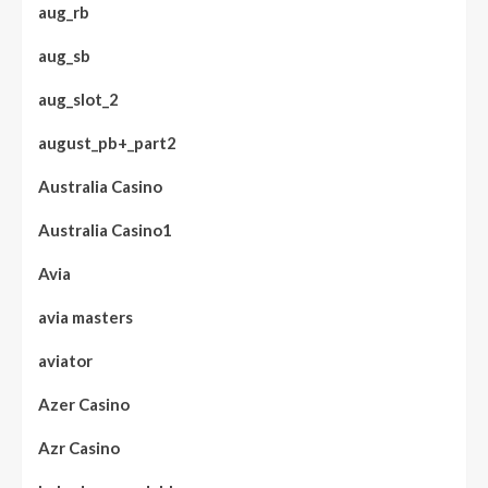
aug_rb
aug_sb
aug_slot_2
august_pb+_part2
Australia Casino
Australia Casino1
Avia
avia masters
aviator
Azer Casino
Azr Casino