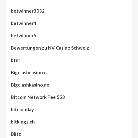
betwinner3032
betwinner4
betwinner5
Bewertungen zu NV Casino Schweiz
bfnr
Bigclashcasino.ca
Bigclashkasino.de
Bitcoin Network Fee 553
bitcoinday
bitkingz.ch
Blitz