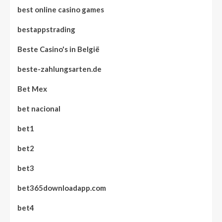
best online casino games
bestappstrading
Beste Casino's in België
beste-zahlungsarten.de
Bet Mex
bet nacional
bet1
bet2
bet3
bet365downloadapp.com
bet4