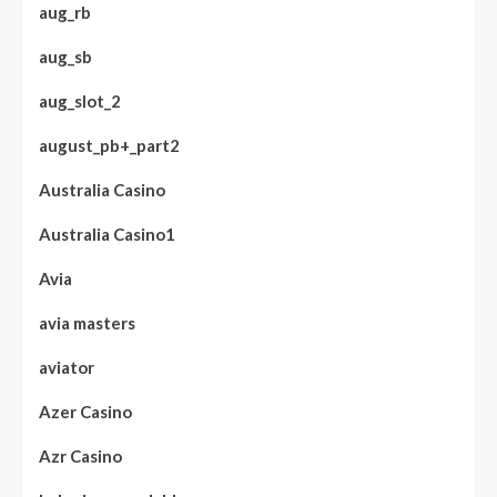
aug_rb
aug_sb
aug_slot_2
august_pb+_part2
Australia Casino
Australia Casino1
Avia
avia masters
aviator
Azer Casino
Azr Casino