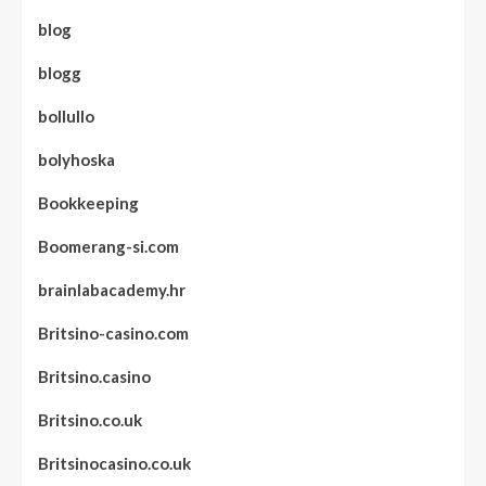
blog
blogg
bollullo
bolyhoska
Bookkeeping
Boomerang-si.com
brainlabacademy.hr
Britsino-casino.com
Britsino.casino
Britsino.co.uk
Britsinocasino.co.uk