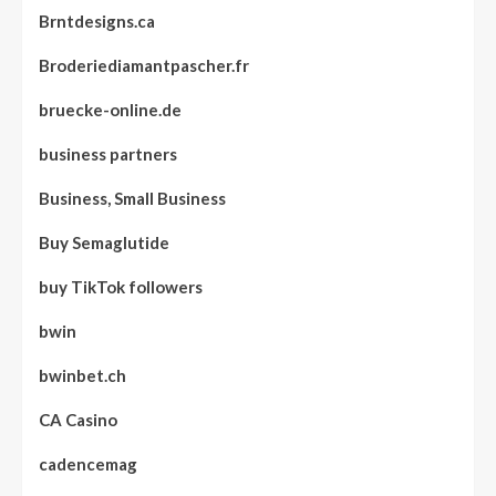
Brntdesigns.ca
Broderiediamantpascher.fr
bruecke-online.de
business partners
Business, Small Business
Buy Semaglutide
buy TikTok followers
bwin
bwinbet.ch
CA Casino
cadencemag