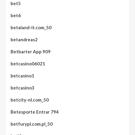
bet5
bet6
betaland-it.com_50
betandreas2
Betbarter App 909
betcasino06021
betcasino1
betcasino3
betcity-nl.com_50
Betesporte Entrar 794
betfurypl.com.pl_50