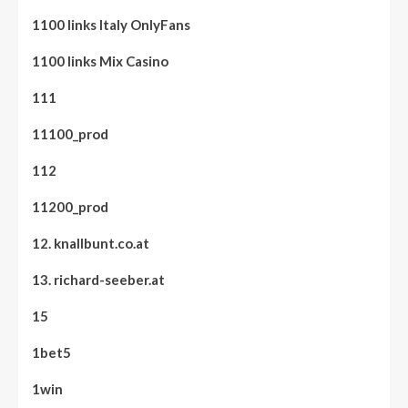
1100 links Italy OnlyFans
1100 links Mix Casino
111
11100_prod
112
11200_prod
12. knallbunt.co.at
13. richard-seeber.at
15
1bet5
1win