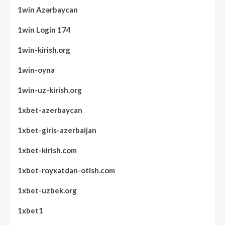
1win Azərbaycan
1win Login 174
1win-kirish.org
1win-oyna
1win-uz-kirish.org
1xbet-azerbaycan
1xbet-giris-azerbaijan
1xbet-kirish.com
1xbet-royxatdan-otish.com
1xbet-uzbek.org
1xbet1