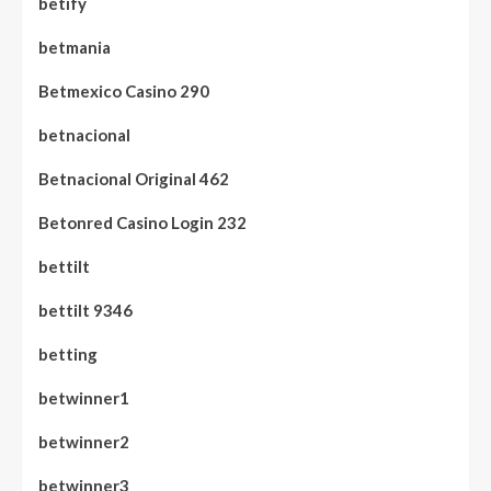
betify
betmania
Betmexico Casino 290
betnacional
Betnacional Original 462
Betonred Casino Login 232
bettilt
bettilt 9346
betting
betwinner1
betwinner2
betwinner3