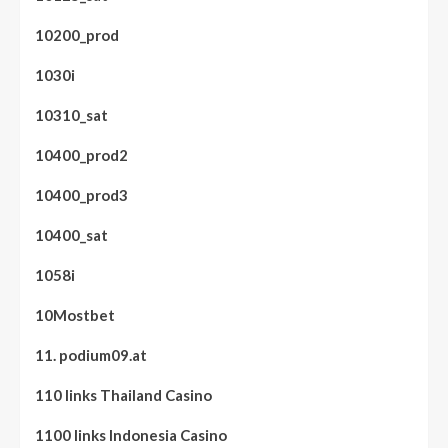
10200_prod
1030i
10310_sat
10400_prod2
10400_prod3
10400_sat
1058i
10Mostbet
11. podium09.at
110 links Thailand Casino
1100 links Indonesia Casino