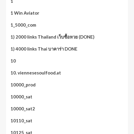
1
1 Win Aviator
1_5000_com
1) 2000 links Thailand เว็บซื้อหวย (DONE)
1) 4000 links Thai บาคาร่า DONE
10
10. viennesesoulfood.at
10000_prod
10000_sat
10000_sat2
10110_sat
10125_sat