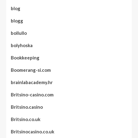
blog
blogg
bollullo
bolyhoska
Bookkeeping
Boomerang-si.com
brainlabacademy.hr
Britsino-casino.com
Britsino.casino
Britsino.co.uk
Britsinocasino.co.uk