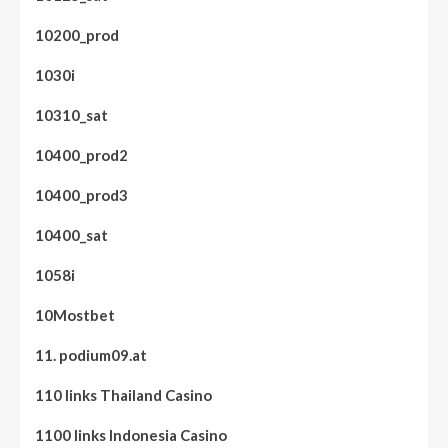
10200_prod
1030i
10310_sat
10400_prod2
10400_prod3
10400_sat
1058i
10Mostbet
11. podium09.at
110 links Thailand Casino
1100 links Indonesia Casino