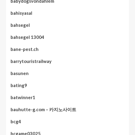
babydogsvondahlem
bahisyasal
bahsegel
bahsegel 13004
bane-pest.ch
barrytouristrailway
basunen
bating9
batwinner1
bauhutte-g.com – 카지노사이트
bcg4
bcgame03025