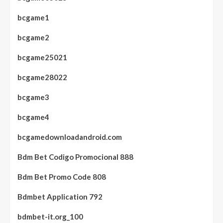
bcgame1
bcgame2
bcgame25021
bcgame28022
bcgame3
bcgame4
bcgamedownloadandroid.com
Bdm Bet Codigo Promocional 888
Bdm Bet Promo Code 808
Bdmbet Application 792
bdmbet-it.org_100