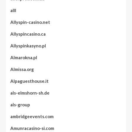
alll
Allyspin-casino.net
Allyspincasino.ca
Allyspinkasyno.pl
Almarokna.pl
Almissa.org
Alpaguesthouse.it
als-elmshorn-sh.de
als-group
ambridgeevents.com
Amunracasino-si.com