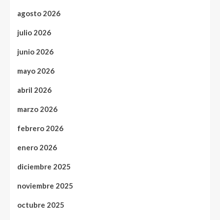
agosto 2026
julio 2026
junio 2026
mayo 2026
abril 2026
marzo 2026
febrero 2026
enero 2026
diciembre 2025
noviembre 2025
octubre 2025