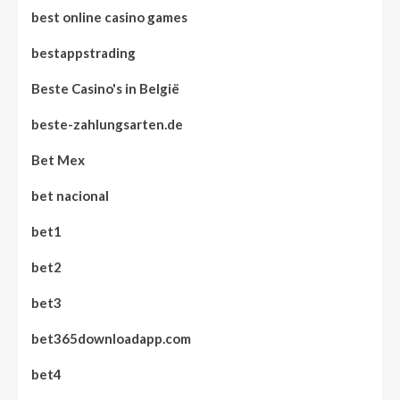
best online casino games
bestappstrading
Beste Casino's in België
beste-zahlungsarten.de
Bet Mex
bet nacional
bet1
bet2
bet3
bet365downloadapp.com
bet4