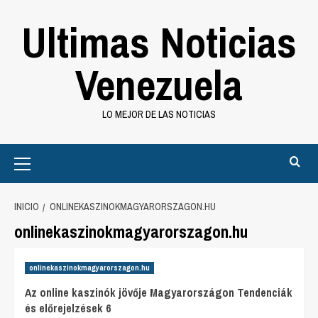
Saltar
Ultimas Noticias
al
contenido
Venezuela
LO MEJOR DE LAS NOTICIAS
Primary
Menu
INICIO
ONLINEKASZINOKMAGYARORSZAGON.HU
onlinekaszinokmagyarorszagon.hu
onlinekaszinokmagyarorszagon.hu
Az online kaszinók jövője Magyarországon Tendenciák
és előrejelzések 6