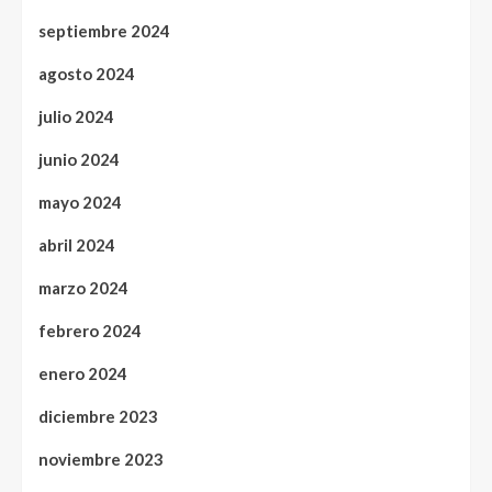
septiembre 2024
agosto 2024
julio 2024
junio 2024
mayo 2024
abril 2024
marzo 2024
febrero 2024
enero 2024
diciembre 2023
noviembre 2023