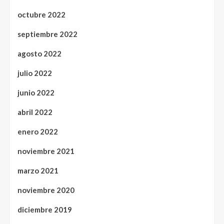
octubre 2022
septiembre 2022
agosto 2022
julio 2022
junio 2022
abril 2022
enero 2022
noviembre 2021
marzo 2021
noviembre 2020
diciembre 2019