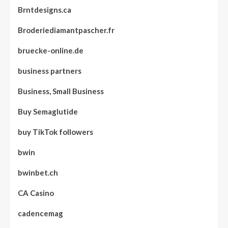
Brntdesigns.ca
Broderiediamantpascher.fr
bruecke-online.de
business partners
Business, Small Business
Buy Semaglutide
buy TikTok followers
bwin
bwinbet.ch
CA Casino
cadencemag