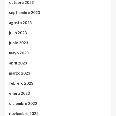
octubre 2023
septiembre 2023
agosto 2023
julio 2023
junio 2023
mayo 2023
abril 2023
marzo 2023
febrero 2023
enero 2023
diciembre 2022
noviembre 2022