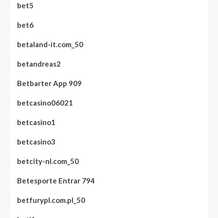
bet5
bet6
betaland-it.com_50
betandreas2
Betbarter App 909
betcasino06021
betcasino1
betcasino3
betcity-nl.com_50
Betesporte Entrar 794
betfurypl.com.pl_50