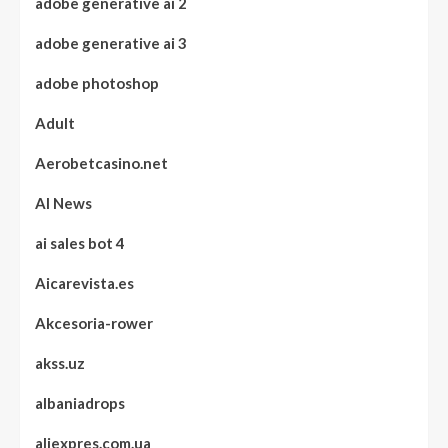
adobe generative ai 2
adobe generative ai 3
adobe photoshop
Adult
Aerobetcasino.net
AI News
ai sales bot 4
Aicarevista.es
Akcesoria-rower
akss.uz
albaniadrops
aliexpres.com.ua