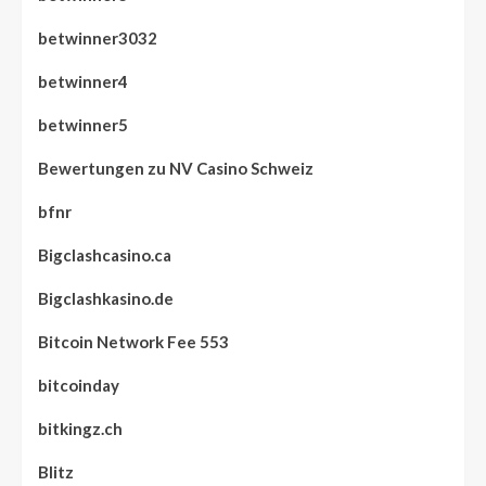
betwinner3032
betwinner4
betwinner5
Bewertungen zu NV Casino Schweiz
bfnr
Bigclashcasino.ca
Bigclashkasino.de
Bitcoin Network Fee 553
bitcoinday
bitkingz.ch
Blitz