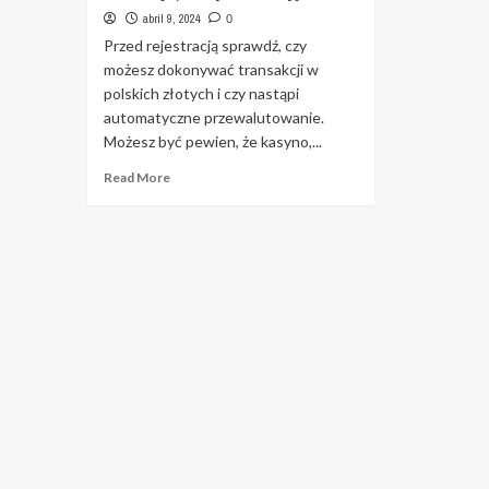
abril 9, 2024
0
Przed rejestracją sprawdź, czy
możesz dokonywać transakcji w
polskich złotych i czy nastąpi
automatyczne przewalutowanie.
Możesz być pewien, że kasyno,...
Read
Read More
more
about
Kasyna
Online:
Informacje,
Recenzje,
Kody
Promocyjne