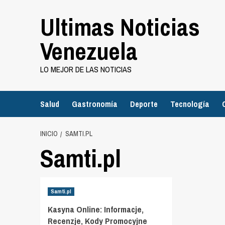
Saltar
Ultimas Noticias
al
contenido
Venezuela
LO MEJOR DE LAS NOTICIAS
Salud
Gastronomía
Deporte
Tecnología
INICIO
SAMTI.PL
Samti.pl
Samti.pl
Kasyna Online: Informacje,
Recenzje, Kody Promocyjne