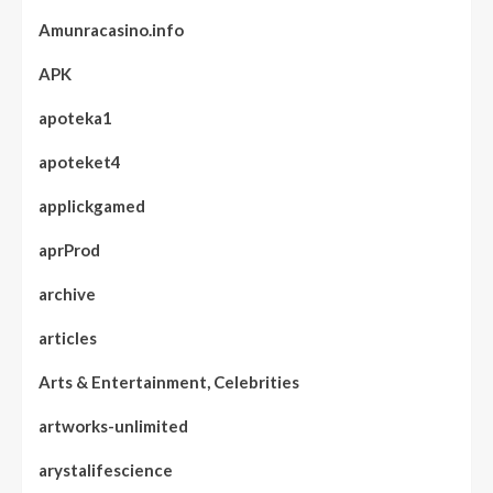
Amunracasino.info
APK
apoteka1
apoteket4
applickgamed
aprProd
archive
articles
Arts & Entertainment, Celebrities
artworks-unlimited
arystalifescience