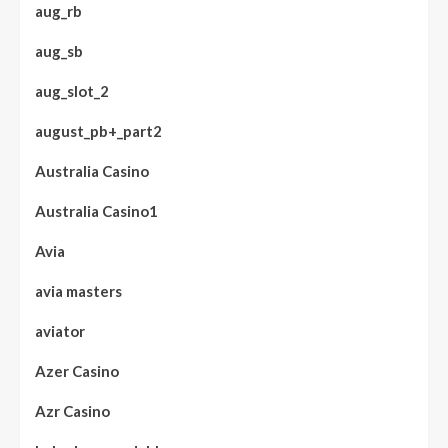
aug_rb
aug_sb
aug_slot_2
august_pb+_part2
Australia Casino
Australia Casino1
Avia
avia masters
aviator
Azer Casino
Azr Casino