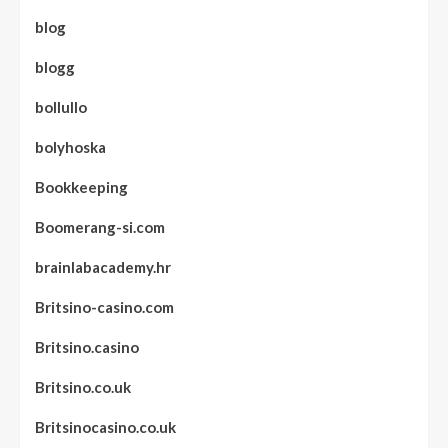
blog
blogg
bollullo
bolyhoska
Bookkeeping
Boomerang-si.com
brainlabacademy.hr
Britsino-casino.com
Britsino.casino
Britsino.co.uk
Britsinocasino.co.uk