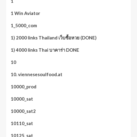
1
1 Win Aviator
1_5000_com
1) 2000 links Thailand เว็บซื้อหวย (DONE)
1) 4000 links Thai บาคาร่า DONE
10
10. viennesesoulfood.at
10000_prod
10000_sat
10000_sat2
10110_sat
10125_sat