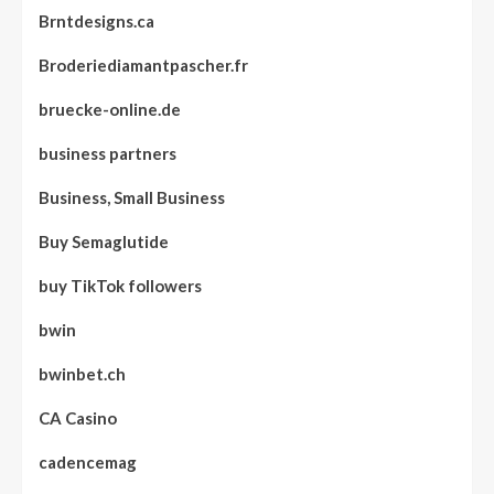
Brntdesigns.ca
Broderiediamantpascher.fr
bruecke-online.de
business partners
Business, Small Business
Buy Semaglutide
buy TikTok followers
bwin
bwinbet.ch
CA Casino
cadencemag