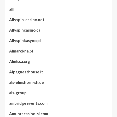
alll
Allyspin-casino.net
Allyspincasino.ca
Allyspinkasyno.pl
Almarokna.pl
Almissa.org
Alpaguesthouse.it
als-elmshorn-sh.de
als-group
ambridgeevents.com
Amunracasino-si.com