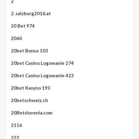
2
2. salzburg2016.at
20 Bet 974
2060
20bet Bonus 103
20bet Casino Logowanie 274
20bet Casino Logowanie 423
20bet Kasyno 193
20betschweiz.ch
20Betslovenia.com
2116
222