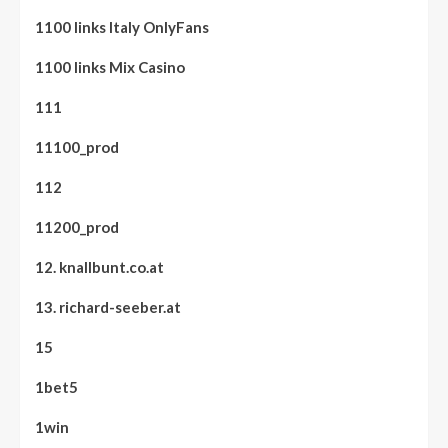
1100 links Italy OnlyFans
1100 links Mix Casino
111
11100_prod
112
11200_prod
12. knallbunt.co.at
13. richard-seeber.at
15
1bet5
1win