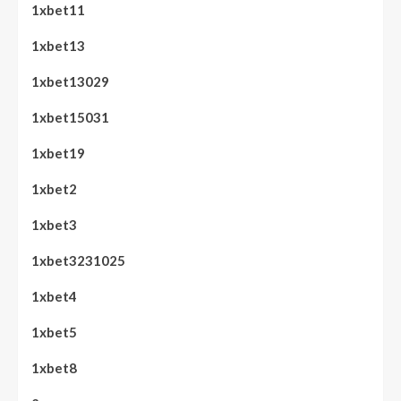
1xbet11
1xbet13
1xbet13029
1xbet15031
1xbet19
1xbet2
1xbet3
1xbet3231025
1xbet4
1xbet5
1xbet8