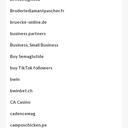
Broderiediamantpascher.fr
bruecke-online.de
business partners
Business, Small Business
Buy Semaglutide
buy TikTok followers
bwin
bwinbet.ch
CA Casino
cadencemag
camposchicken.pe