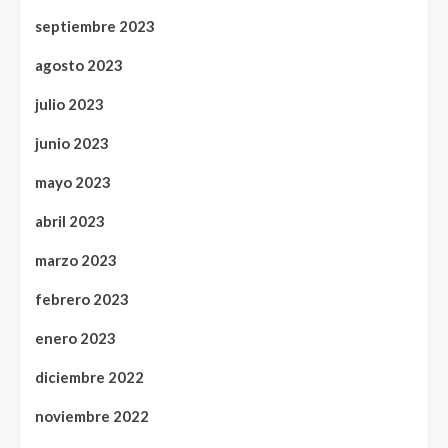
septiembre 2023
agosto 2023
julio 2023
junio 2023
mayo 2023
abril 2023
marzo 2023
febrero 2023
enero 2023
diciembre 2022
noviembre 2022