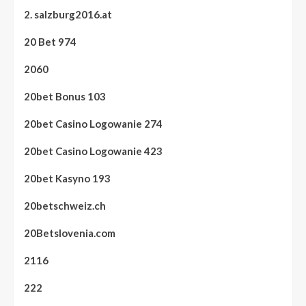
2. salzburg2016.at
20 Bet 974
2060
20bet Bonus 103
20bet Casino Logowanie 274
20bet Casino Logowanie 423
20bet Kasyno 193
20betschweiz.ch
20Betslovenia.com
2116
222