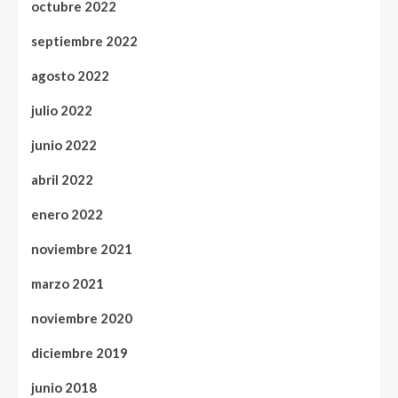
octubre 2022
septiembre 2022
agosto 2022
julio 2022
junio 2022
abril 2022
enero 2022
noviembre 2021
marzo 2021
noviembre 2020
diciembre 2019
junio 2018