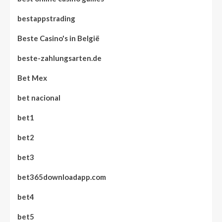
bestappstrading
Beste Casino's in België
beste-zahlungsarten.de
Bet Mex
bet nacional
bet1
bet2
bet3
bet365downloadapp.com
bet4
bet5