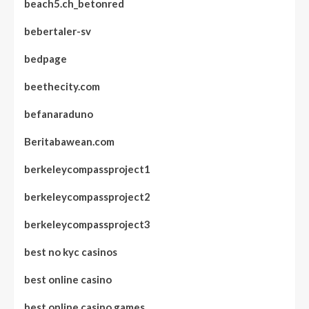
beach5.ch_betonred
bebertaler-sv
bedpage
beethecity.com
befanaraduno
Beritabawean.com
berkeleycompassproject1
berkeleycompassproject2
berkeleycompassproject3
best no kyc casinos
best online casino
best online casino games