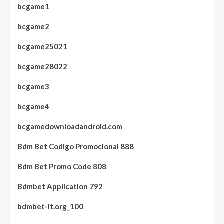
bcgame1
bcgame2
bcgame25021
bcgame28022
bcgame3
bcgame4
bcgamedownloadandroid.com
Bdm Bet Codigo Promocional 888
Bdm Bet Promo Code 808
Bdmbet Application 792
bdmbet-it.org_100