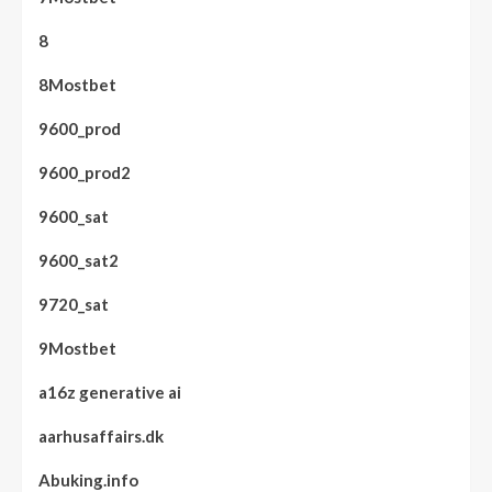
8
8Mostbet
9600_prod
9600_prod2
9600_sat
9600_sat2
9720_sat
9Mostbet
a16z generative ai
aarhusaffairs.dk
Abuking.info