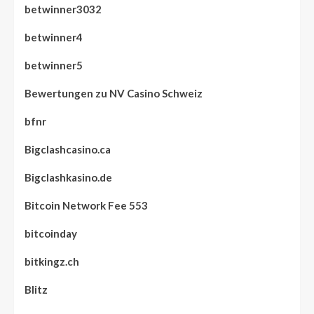
betwinner3032
betwinner4
betwinner5
Bewertungen zu NV Casino Schweiz
bfnr
Bigclashcasino.ca
Bigclashkasino.de
Bitcoin Network Fee 553
bitcoinday
bitkingz.ch
Blitz