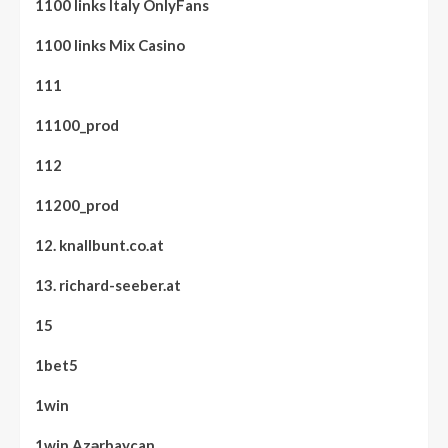
1100 links Italy OnlyFans
1100 links Mix Casino
111
11100_prod
112
11200_prod
12. knallbunt.co.at
13. richard-seeber.at
15
1bet5
1win
1win Azərbaycan