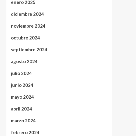
enero 2025
diciembre 2024
noviembre 2024
octubre 2024
septiembre 2024
agosto 2024
julio 2024
junio 2024
mayo 2024
abril 2024
marzo 2024
febrero 2024