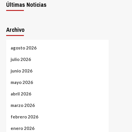
Últimas Noticias
Archivo
agosto 2026
julio 2026
junio 2026
mayo 2026
abril 2026
marzo 2026
febrero 2026
enero 2026