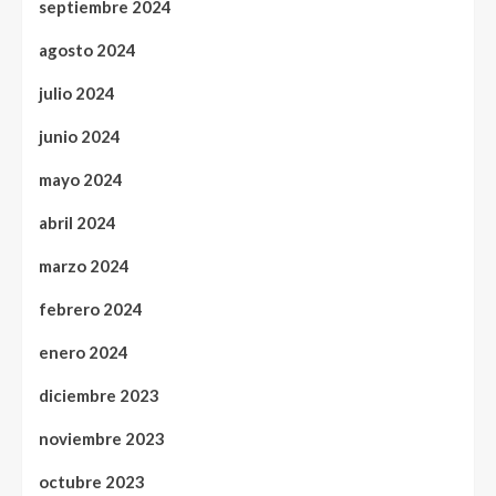
septiembre 2024
agosto 2024
julio 2024
junio 2024
mayo 2024
abril 2024
marzo 2024
febrero 2024
enero 2024
diciembre 2023
noviembre 2023
octubre 2023