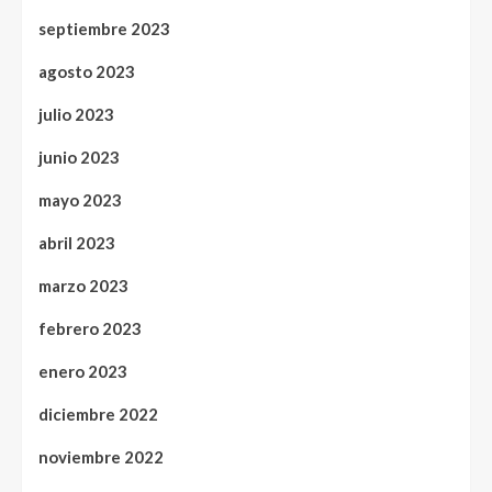
septiembre 2023
agosto 2023
julio 2023
junio 2023
mayo 2023
abril 2023
marzo 2023
febrero 2023
enero 2023
diciembre 2022
noviembre 2022