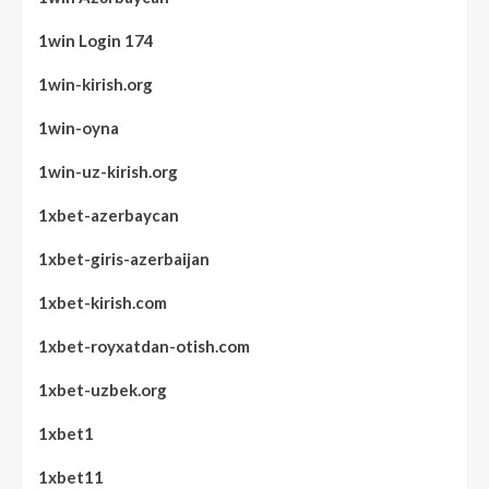
1win Login 174
1win-kirish.org
1win-oyna
1win-uz-kirish.org
1xbet-azerbaycan
1xbet-giris-azerbaijan
1xbet-kirish.com
1xbet-royxatdan-otish.com
1xbet-uzbek.org
1xbet1
1xbet11