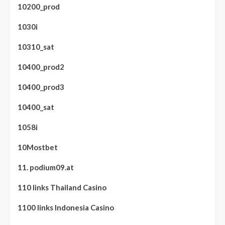
10200_prod
1030i
10310_sat
10400_prod2
10400_prod3
10400_sat
1058i
10Mostbet
11. podium09.at
110 links Thailand Casino
1100 links Indonesia Casino