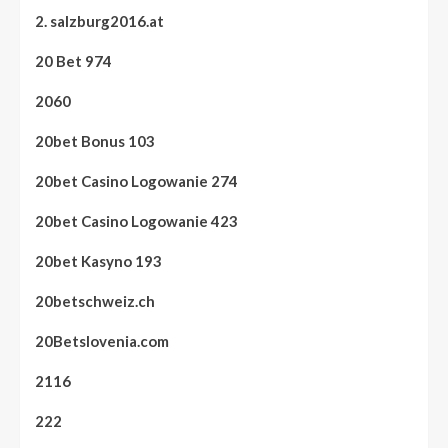
2. salzburg2016.at
20 Bet 974
2060
20bet Bonus 103
20bet Casino Logowanie 274
20bet Casino Logowanie 423
20bet Kasyno 193
20betschweiz.ch
20Betslovenia.com
2116
222