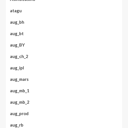
atagu
aug_bh
aug_bt
aug_BY
aug_ch_2
aug_ipl
aug_mars
aug_mb_1
aug_mb_2
aug_prod
aug_rb