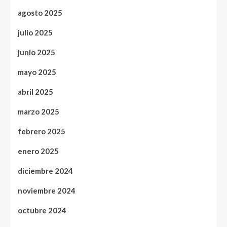
agosto 2025
julio 2025
junio 2025
mayo 2025
abril 2025
marzo 2025
febrero 2025
enero 2025
diciembre 2024
noviembre 2024
octubre 2024