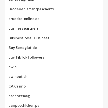
Broderiediamantpascher.fr
bruecke-online.de
business partners
Business, Small Business
Buy Semaglutide
buy TikTok followers
bwin
bwinbet.ch
CA Casino
cadencemag
camposchicken.pe