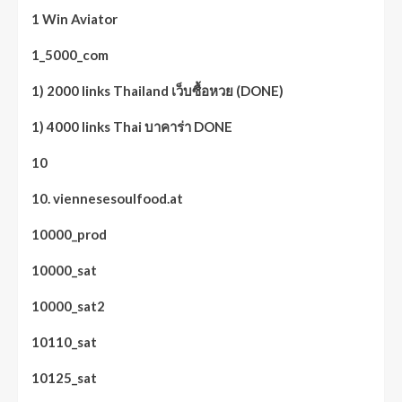
1 Win Aviator
1_5000_com
1) 2000 links Thailand เว็บซื้อหวย (DONE)
1) 4000 links Thai บาคาร่า DONE
10
10. viennesesoulfood.at
10000_prod
10000_sat
10000_sat2
10110_sat
10125_sat