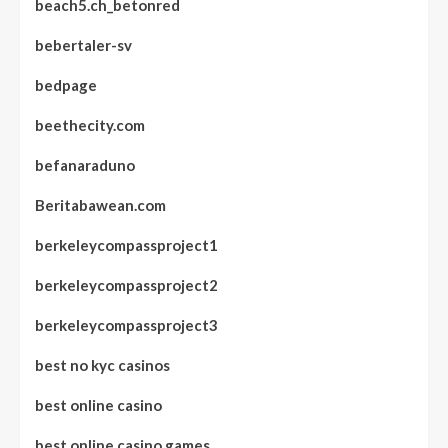
beach5.ch_betonred
bebertaler-sv
bedpage
beethecity.com
befanaraduno
Beritabawean.com
berkeleycompassproject1
berkeleycompassproject2
berkeleycompassproject3
best no kyc casinos
best online casino
best online casino games