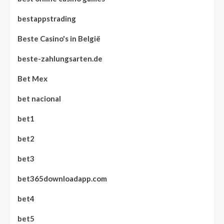
bestappstrading
Beste Casino's in België
beste-zahlungsarten.de
Bet Mex
bet nacional
bet1
bet2
bet3
bet365downloadapp.com
bet4
bet5