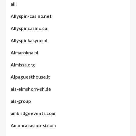
alll
Allyspin-casino.net
Allyspincasino.ca
Allyspinkasyno.pl
Almarokna.pl
Almissa.org
Alpaguesthouse.it
als-elmshorn-sh.de
als-group
ambridgeevents.com
Amunracasino-si.com