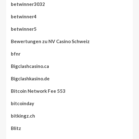
betwinner3032
betwinner4
betwinner5
Bewertungen zu NV Casino Schweiz
bfnr
Bigclashcasino.ca
Bigclashkasino.de
Bitcoin Network Fee 553
bitcoinday
bitkingz.ch
Blitz