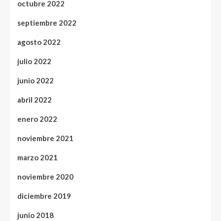
octubre 2022
septiembre 2022
agosto 2022
julio 2022
junio 2022
abril 2022
enero 2022
noviembre 2021
marzo 2021
noviembre 2020
diciembre 2019
junio 2018