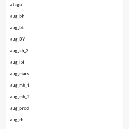
atagu
aug_bh
aug_bt
aug_BY
aug_ch_2
aug_ipl
aug_mars
aug_mb_1
aug_mb_2
aug_prod
aug_rb