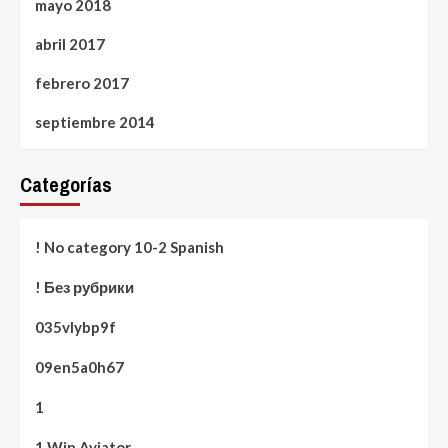
mayo 2018
abril 2017
febrero 2017
septiembre 2014
Categorías
! No category 10-2 Spanish
! Без рубрики
035vlybp9f
09en5a0h67
1
1 Win Aviator