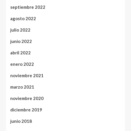
septiembre 2022
agosto 2022
julio 2022
junio 2022
abril 2022
enero 2022
noviembre 2021
marzo 2021
noviembre 2020
diciembre 2019
junio 2018