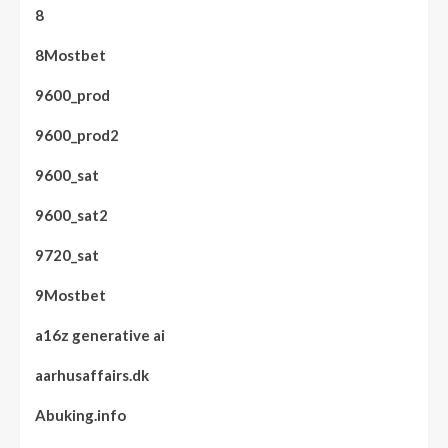
8
8Mostbet
9600_prod
9600_prod2
9600_sat
9600_sat2
9720_sat
9Mostbet
a16z generative ai
aarhusaffairs.dk
Abuking.info