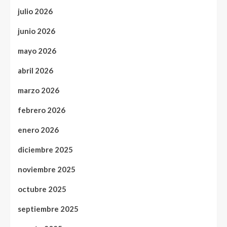
julio 2026
junio 2026
mayo 2026
abril 2026
marzo 2026
febrero 2026
enero 2026
diciembre 2025
noviembre 2025
octubre 2025
septiembre 2025