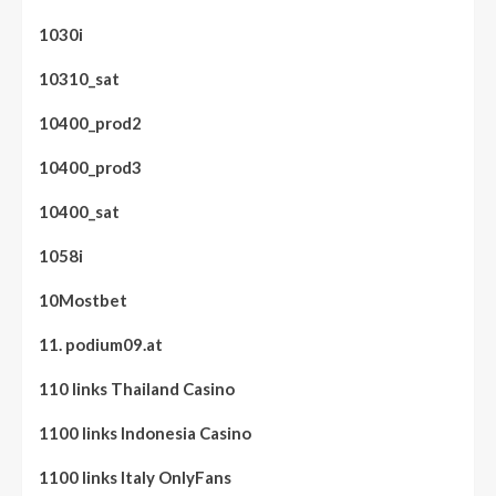
1030i
10310_sat
10400_prod2
10400_prod3
10400_sat
1058i
10Mostbet
11. podium09.at
110 links Thailand Casino
1100 links Indonesia Casino
1100 links Italy OnlyFans