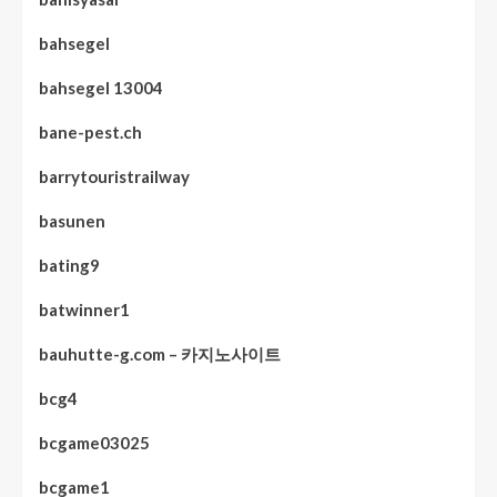
bahsegel
bahsegel 13004
bane-pest.ch
barrytouristrailway
basunen
bating9
batwinner1
bauhutte-g.com – 카지노사이트
bcg4
bcgame03025
bcgame1