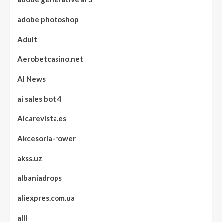
adobe photoshop
Adult
Aerobetcasino.net
AI News
ai sales bot 4
Aicarevista.es
Akcesoria-rower
akss.uz
albaniadrops
aliexpres.com.ua
alll