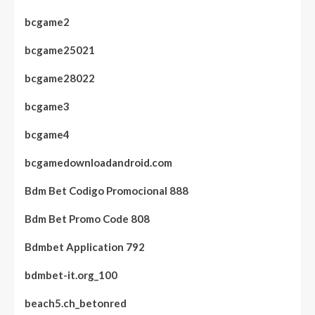
bcgame2
bcgame25021
bcgame28022
bcgame3
bcgame4
bcgamedownloadandroid.com
Bdm Bet Codigo Promocional 888
Bdm Bet Promo Code 808
Bdmbet Application 792
bdmbet-it.org_100
beach5.ch_betonred