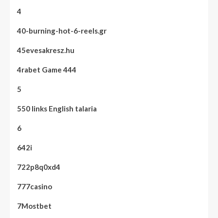
4
40-burning-hot-6-reels.gr
45evesakresz.hu
4rabet Game 444
5
550 links English talaria
6
642i
722p8q0xd4
777casino
7Mostbet