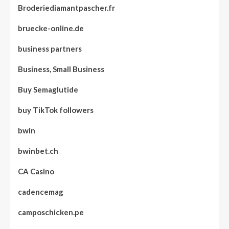
Broderiediamantpascher.fr
bruecke-online.de
business partners
Business, Small Business
Buy Semaglutide
buy TikTok followers
bwin
bwinbet.ch
CA Casino
cadencemag
camposchicken.pe