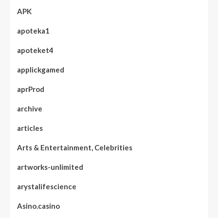
APK
apoteka1
apoteket4
applickgamed
aprProd
archive
articles
Arts & Entertainment, Celebrities
artworks-unlimited
arystalifescience
Asino.casino